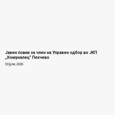
Јавен повик за член на Управен одбор во ЈКП
,,Комуналец” Пехчево
03 Јули, 2026