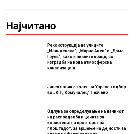
Најчитано
Реконструкција на улиците
„Илинденска“, „Мирче Ацев“ и „Даме
Груев“, како и нивните краци, со
изградба на нова атмосферска
канализација
Јавен повик за член на Управен одбор
во ЈКП ,,Комуналец” Пехчево
Одлука за определување на начинот
на распределба и цената за
користење на просторот на
плоштадот, за вршење на дејности за
време на Фестивалот на...