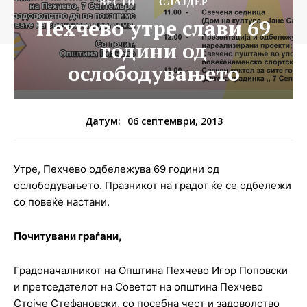
ВЕСТИ
СЛАЈДЕР
Пехчево утре слави 69
години од
ослободувањето
06 септември, 2013
Датум:
Утре, Пехчево одбележува 69 години од
ослободувањето. Празникот на градот ќе се одбележи
со повеќе настани.
Почитувани граѓани,
Градоначалникот на Општина Пехчево Игор Поповски
и претседателот на Советот на општина Пехчево
Стојче Стефановски, со посебна чест и задоволство