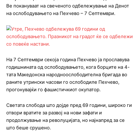
Ве покануваат на свеченото одбележување на Денот
на ослободувањето на Пехчево – 7 Септември.
На 7 Септември секоја година Пехчево ја прославува
годишнината од ослободувањето, кога борците на 4-
тата Македонска народноослободителна бригада во
раните утрински часови го ослободиле Пехчево,
прогонувајќи го фашистичкиот окупатор.
Светата слобода што дојде пред 69 години, широко ги
отвори вратите за развој на нови зафати и
продолжување на револуцијата, но најнапред за се
што беше срушено.