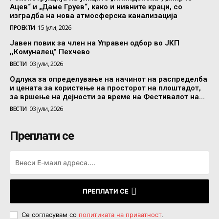
Ацев“ и „Даме Груев“, како и нивните краци, со
изградба на нова атмосферска канализација
ПРОЕКТИ
15 јули, 2026
Јавен повик за член на Управен одбор во ЈКП
,,Комуналец” Пехчево
ВЕСТИ
03 јули, 2026
Одлука за определување на начинот на распределба
и цената за користење на просторот на плоштадот,
за вршење на дејности за време на Фестивалот на...
ВЕСТИ
03 јули, 2026
Преплати се
ПРЕПЛАТИ СЕ
Се согласувам со
политиката на приватност
.