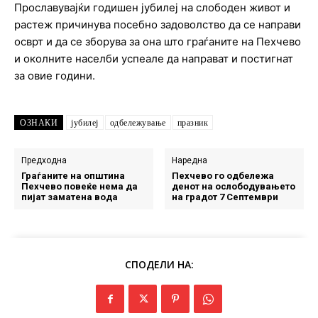
Прославувајќи годишен јубилеј на слободен живот и
растеж причинува посебно задоволство да се направи
осврт и да се зборува за она што граѓаните на Пехчево
и околните населби успеале да направат и постигнат
за овие години.
ОЗНАКИ
јубилеј
одбележување
празник
Предходна
Наредна
Граѓаните на општина
Пехчево го одбележа
Пехчево повеќе нема да
денот на ослободувањето
пијат заматена вода
на градот 7 Септември
СПОДЕЛИ НА: