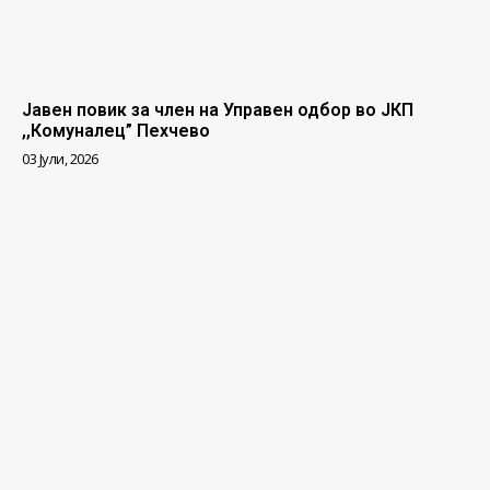
Јавен повик за член на Управен одбор во ЈКП
,,Комуналец” Пехчево
03 Јули, 2026