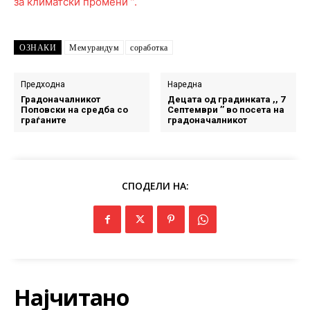
ОЗНАКИ
Мемурандум
соработка
Предходна
Наредна
Градоначалникот
Децата од градинката ,, 7
Поповски на средба со
Септември ’’ во посета на
граѓаните
градоначалникот
СПОДЕЛИ НА:
Најчитано