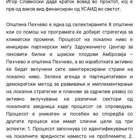
Игор Славкоски даде краток вовед во проктот, кој е
прв од ваков вид финансиран од УСАИД во светот.
Општина Пехчево е една од селектираните 8 општини
кои со помош на програмата ќе добијат стратегија за
климатски промени. Процесот на локално ниво е
инициран партнерски меѓу Здружението Центар за
лековити билки и шумски плодови Амброзија –
Пехчево и општина Пехчево, а во изработката активно
ќе бидат вклучени сите заинтересирани страни на
локално ниво. Зелена агенда е партиципативен и
демократски метод за развивање и имплементирање
на локални стратегии и планови за одржлив развој со
активно вклучување на различни сектори од
локалната заедница каде процесот се спроведува.
Процесот е уникатен и посебен во споредба со
другите процеси кои имаат слични цели од три
аспекти: 1. Процесот започнува со идентификувањето
на локалните вредности наместо на проблемите; 2.