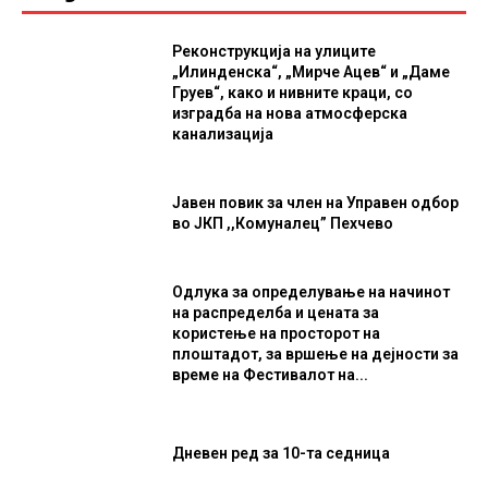
Реконструкција на улиците
„Илинденска“, „Мирче Ацев“ и „Даме
Груев“, како и нивните краци, со
изградба на нова атмосферска
канализација
Јавен повик за член на Управен одбор
во ЈКП ,,Комуналец” Пехчево
Одлука за определување на начинот
на распределба и цената за
користење на просторот на
плоштадот, за вршење на дејности за
време на Фестивалот на...
Дневен ред за 10-та седница