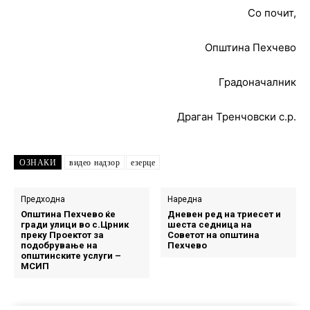
Со почит,
Општина Пехчево
Градоначалник
Драган Тренчовски с.р.
ОЗНАКИ
видео надзор
езерце
Предходна
Наредна
Општина Пехчево ќе
Дневен ред на триесет и
гради улици во с.Црник
шеста седница на
преку Проектот за
Советот на општина
подобрување на
Пехчево
општинските услуги –
МСИП