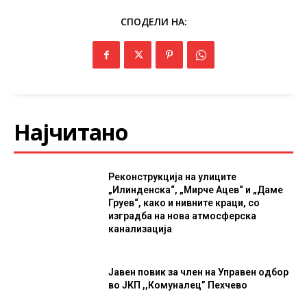
СПОДЕЛИ НА:
Најчитано
Реконструкција на улиците
„Илинденска“, „Мирче Ацев“ и „Даме
Груев“, како и нивните краци, со
изградба на нова атмосферска
канализација
Јавен повик за член на Управен одбор
во ЈКП ,,Комуналец” Пехчево