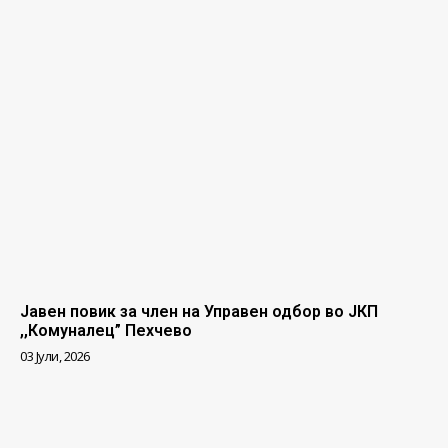
Јавен повик за член на Управен одбор во ЈКП
,,Комуналец” Пехчево
03 Јули, 2026