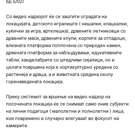
бр.5/02)
Со видео надзорот ќе се заштити оградата на
локацијата, детското игралиште ( нишалки, клацкалки,
куќички за игра, вртелешка), дрвените летниковци со
дрвените маси, дрвените клупи, корпите за отпадоци,
влезната платформа поплочена со природен камен,
дрвената платформа за набљудување, едукативните
табли, канделабрите со штедливи сијалици, но и
целата површина која е хортикултурно уредена со
растенија и дрвца, а и животната средина околу
горенаведената локација.
Преку системот за вршење на видео надзор на
посочената локација ќе се снимаат само оние субјекти
на лични податоци ( малолетни и полнолетни ) лица,
кои повремено и случајно влегуваат во фокусот на
камерите.