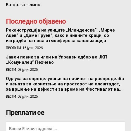
Е-пошта – линк
Последно објавено
Реконструкција на улиците „Илинденска“, „Мирче
Ацев“ и „Даме Груев“, како и нивните краци, со
изградба на нова атмосферска канализација
ПРОЕКТИ
15 јули, 2026
Јавен повик за член на Управен одбор во ЈКП
,,Комуналец” Пехчево
ВЕСТИ
03 јули, 2026
Одлука за определување на начинот на распределба
и цената за користење на просторот на плоштадот,
за вршење на дејности за време на Фестивалот на...
ВЕСТИ
03 јули, 2026
Преплати се