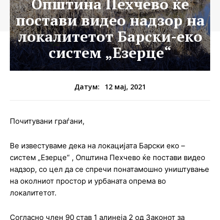
Општина Пехчево ќе
постави видео надзор на
локалитетот Барски-еко
систем „Езерце“
12 мај, 2021
Датум:
Почитувани граѓани,
Ве известуваме дека на локацијата Барски еко –
систем „Езерце“ , Општина Пехчево ќе постави видео
надзор, со цел да се спречи понатамошно уништување
на околниот простор и урбаната опрема во
локалитетот.
Согласно член 90 став 1 алинеја 2 од Законот за