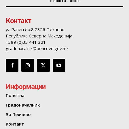
Е-пошта – линк
Контакт
ул.Равен бр.8 2326 Пехчево
Република Северна Македонија
+389 (0)33 441 321
gradonacalnik@pehcevo.gov.mk
Информации
Почетна
Градоначалник
За Пехчево
Контакт