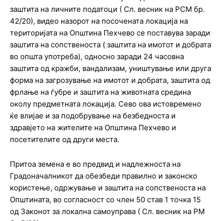
заштита на личните податоци ( Сл. весник на РСМ бр.
42/20), видео назорот на посочената локација на
територијата на Општина Пехчево се поставува заради
заштита на сопственоста ( заштита на имотот и добрата
во општа употреба), односно заради 24 часовна
заштита од кражби, вандализам, уништување или друга
форма на загрозување на имотот и добрата, заштита од
фрлање на ѓубре и заштита на животната средина
околу предметната локација. Сево ова истовремено
ќе влијае и за подобрување на безбедноста и
здравјето на жителите на Општина Пехчево и
посетителите од други места.
Притоа земена е во предвид и надлежноста на
Градоначалникот да обезбеди правилно и законско
користење, одржување и заштита на сопственоста на
Општината, во согласност со член 50 став 1 точка 15
од Законот за локална самоуправа ( Сл. весник на РМ