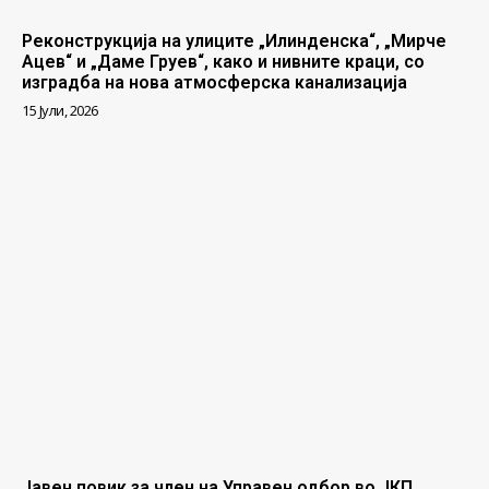
Реконструкција на улиците „Илинденска“, „Мирче
Ацев“ и „Даме Груев“, како и нивните краци, со
изградба на нова атмосферска канализација
15 Јули, 2026
Јавен повик за член на Управен одбор во ЈКП