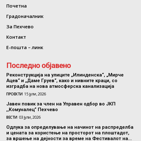
Почетна
Градоначалник
За Пехчево
Контакт
Е-пошта – линк
Последно објавено
Реконструкција на улиците „Илинденска“, „Мирче
Ацев“ и „Даме Груев“, како и нивните краци, со
изградба на нова атмосферска канализација
ПРОЕКТИ
15 јули, 2026
Јавен повик за член на Управен одбор во ЈКП
,,Комуналец” Пехчево
ВЕСТИ
03 јули, 2026
Одлука за определување на начинот на распределба
и цената за користење на просторот на плоштадот,
за вршење на дејности за време на Фестивалот на...