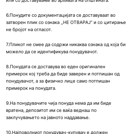
или со доставување во архивата на општината.
6.Понудите со документацијата се доставуваат во
затворен плик со ознака ,,НЕ ОТВАРАЈ“ и со цитирање
не бројот на огласот.
7.Пликот не смее да содржи никаква ознака од која би
можело да се идентификува понудувачот.
8.Понудата се доставува во еден оригинален
примерок кој треба да биде заверен и потпишан од
понудувачот, а за физичко лице само потпишан
примерок на понудата.
9.На понудувачите чија понуда нема да им биде
вратена, депозитот им се ваќа веднаш по
заклучувањето на јавното наддавање.
10.Најповолниот понудувач-купувач е должен