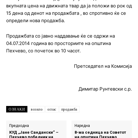
вкупната цена на движната твар да ја положи во рок од
15 дена од денот на продажбата , во спротивно ќе се
определи нова продажба.
Продажбата со јавно наддавање ќе се одржи на
04.07.2014 година во просториите на општина
Пехчево, со почеток во 10 часот.
Претседател на Комисија
Димитар Рунтевски с.р.
ОЗНАКИ
возило
оглас
продажба
Предходна
Наредна
КУД „Јане Сандански“ –
8-ма седница на Советот
Пехчево победник на
на општина Пехчево