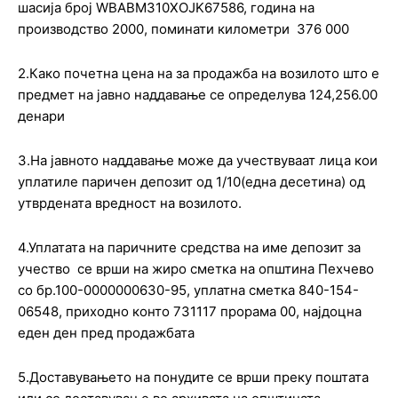
шасија број WBABM310XOJK67586, година на
производство 2000, поминати километри 376 000
2.Како почетна цена на за продажба на возилото што е
предмет на јавно наддавање се определува 124,256.00
денари
3.На јавното наддавање може да учествуваат лица кои
уплатиле паричен депозит од 1/10(една десетина) од
утврдената вредност на возилото.
4.Уплатата на паричните средства на име депозит за
учество се врши на жиро сметка на општина Пехчево
со бр.100-0000000630-95, уплатна сметка 840-154-
06548, приходно конто 731117 прорама 00, најдоцна
еден ден пред продажбата
5.Доставувањето на понудите се врши преку поштата