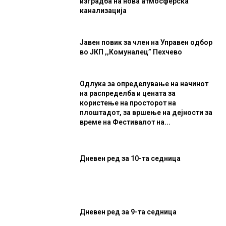
изградба на нова атмосферска
канализација
Јавен повик за член на Управен одбор
во ЈКП ,,Комуналец” Пехчево
Одлука за определување на начинот
на распределба и цената за
користење на просторот на
плоштадот, за вршење на дејности за
време на Фестивалот на...
Дневен ред за 10-та седница
Дневен ред за 9-та седница