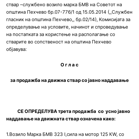
ствар –службено возило марка БМВ на Советот на
општина Пехчево бр.07-776/1 од 15.05.2014 (,,Службен
гласник на општина Пехчево,, бр.02/14), Комисијата за
определување на условите, начинот и спроведување
на постапката за користење на располагање со
стварите во сопственост на општина Пехчево
објавува:
О г л а с
за продажба на движна ствар со јавно наддавање
СЕ ОПРЕДЕЛУВА трета продажба со усно јавно
наддавање на движната ствар означена како
:
1.Возило Марка БМВ 323 I,сила на мотор 125 КW, со