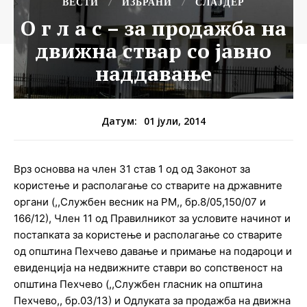
ВЕСТИ
ИЗБРАНИ
СЛАЈДЕР
О г л а с – за продажба на
движна ствар со јавно
наддавање
01 јули, 2014
Датум:
Врз основва на член 31 став 1 од од Законот за
користење и располагање со стварите на државните
органи (,,Службен весник на РМ,, бр.8/05,150/07 и
166/12), Член 11 од Правилникот за условите начинот и
постапката за користење и располагање со стварите
од општина Пехчево давање и примање на подароци и
евиденција на недвижните ставри во сопственост на
општина Пехчево (,,Службен гласник на општина
Пехчево,, бр.03/13) и Одлуката за продажба на движна