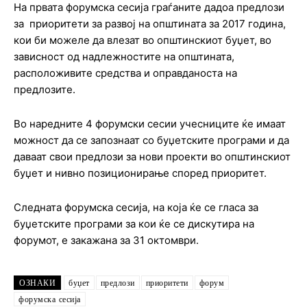
На првата форумска сесија граѓаните дадоа предлози
за приоритети за развој на општината за 2017 година,
кои би можеле да влезат во општинскиот буџет, во
зависност од надлежностите на општината,
расположивите средства и оправданоста на
предлозите.
Во наредните 4 форумски сесии учесниците ќе имаат
можност да се запознаат со буџетските програми и да
даваат свои предлози за нови проекти во општинскиот
буџет и нивно позиционирање според приоритет.
Следната форумска сесија, на која ќе се гласа за
буџетските програми за кои ќе се дискутира на
форумот, е закажана за 31 октомври.
ОЗНАКИ
буџет
предлози
приоритети
форум
форумска сесија