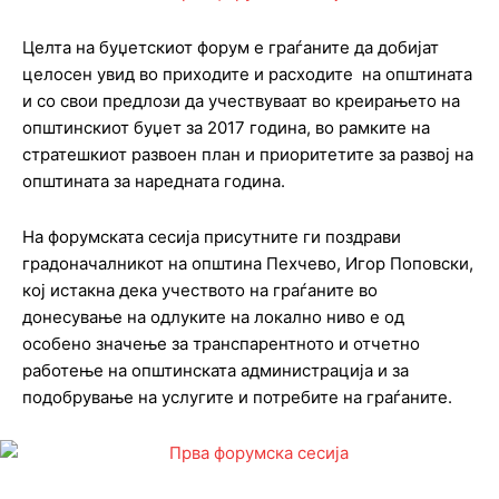
Целта на буџетскиот форум е граѓаните да добијат
целосен увид во приходите и расходите на општината
и со свои предлози да учествуваат во креирањето на
општинскиот буџет за 2017 година, во рамките на
стратешкиот развоен план и приоритетите за развој на
општината за наредната година.
На форумската сесија присутните ги поздрави
градоначалникот на општина Пехчево, Игор Поповски,
кој истакна дека учеството на граѓаните во
донесување на одлуките на локално ниво е од
особено значење за транспарентното и отчетно
работење на општинската администрација и за
подобрување на услугите и потребите на граѓаните.