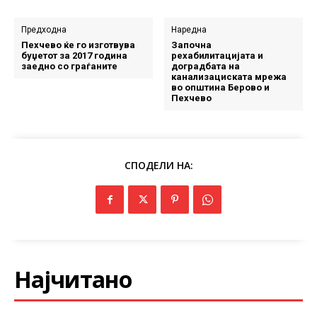
Предходна
Наредна
Пехчево ќе го изготвува
Започна
буџетот за 2017 година
рехабилитацијата и
заедно со граѓаните
доградбата на
канализациската мрежа
во општина Берово и
Пехчево
СПОДЕЛИ НА:
Најчитано