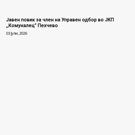
Јавен повик за член на Управен одбор во ЈКП
,,Комуналец” Пехчево
03 Јули, 2026