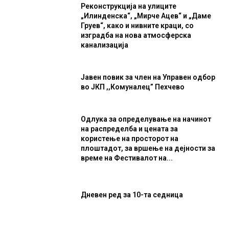
Реконструкција на улиците
„Илинденска“, „Мирче Ацев“ и „Даме
Груев“, како и нивните краци, со
изградба на нова атмосферска
канализација
Јавен повик за член на Управен одбор
во ЈКП ,,Комуналец” Пехчево
Одлука за определување на начинот
на распределба и цената за
користење на просторот на
плоштадот, за вршење на дејности за
време на Фестивалот на...
Дневен ред за 10-та седница