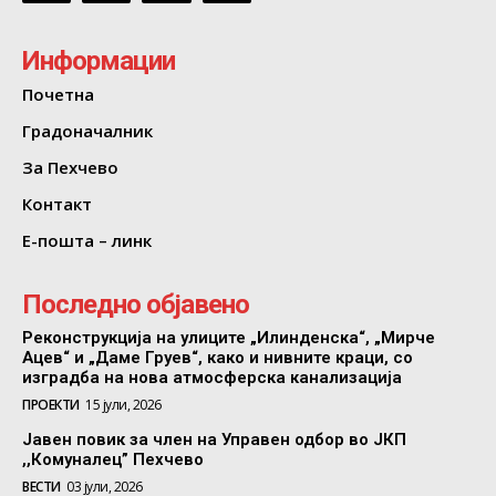
Информации
Почетна
Градоначалник
За Пехчево
Контакт
Е-пошта – линк
Последно објавено
Реконструкција на улиците „Илинденска“, „Мирче
Ацев“ и „Даме Груев“, како и нивните краци, со
изградба на нова атмосферска канализација
ПРОЕКТИ
15 јули, 2026
Јавен повик за член на Управен одбор во ЈКП
,,Комуналец” Пехчево
ВЕСТИ
03 јули, 2026