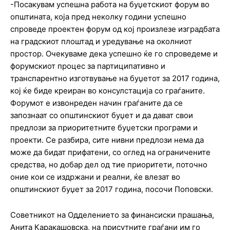
-Посакувам успешна работа на буџетскиот форум во
општината, која пред неколку години успешно
спроведе проектен форум од кој произлезе изградбата
на градскиот плоштад и уредување на околниот
простор. Очекуваме дека успешно ќе го спроведеме и
форумскиот процес за партиципативно и
транспарентно изготвување на буџетот за 2017 година,
кој ќе биде креиран во консулстација со граѓаните.
Форумот е извонреден начин граѓаните да се
запознаат со општинскиот буџет и да дават свои
предлози за приоритетните буџетски програми и
проекти. Се разбира, сите нивни предлози нема да
може да бидат прифатени, со оглед на ограничените
средства, но добар дел од тие приоритети, поточно
оние кои се издржани и реални, ќе влезат во
општинскиот буџет за 2017 година, посочи Поповски.
Советникот на Одделението за финансиски прашања,
Анита Каракашовска, на присутните граѓани им го