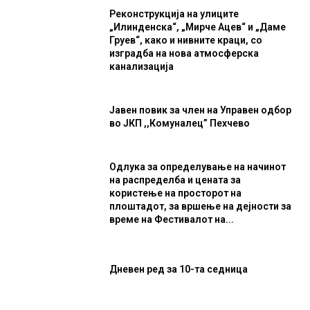
Реконструкција на улиците
„Илинденска“, „Мирче Ацев“ и „Даме
Груев“, како и нивните краци, со
изградба на нова атмосферска
канализација
Јавен повик за член на Управен одбор
во ЈКП ,,Комуналец” Пехчево
Одлука за определување на начинот
на распределба и цената за
користење на просторот на
плоштадот, за вршење на дејности за
време на Фестивалот на...
Дневен ред за 10-та седница