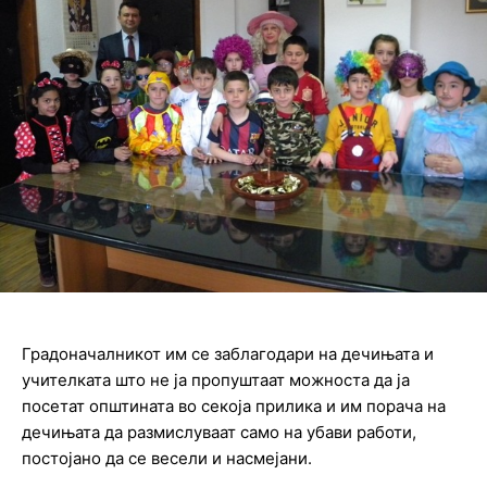
Градоначалникот им се заблагодари на дечињата и
учителката што не ја пропуштаат можноста да ја
посетат општината во секоја прилика и им порача на
дечињата да размислуваат само на убави работи,
постојано да се весели и насмејани.