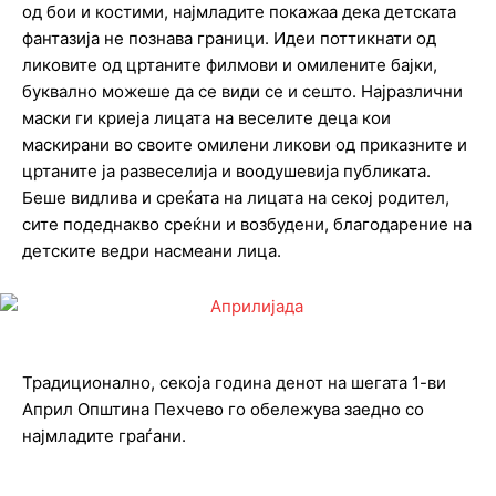
од бои и костими, најмладите покажаа дека детската
фантазија не познава граници. Идеи поттикнати од
ликовите од цртаните филмови и омилените бајки,
буквално можеше да се види се и сешто. Најразлични
маски ги криеја лицата на веселите деца кои
маскирани во своите омилени ликови од приказните и
цртаните ја развеселија и воодушевија публиката.
Беше видлива и среќата на лицата на секој родител,
сите подеднакво среќни и возбудени, благодарение на
детските ведри насмеани лица.
Традиционално, секоја година денот на шегата 1-ви
Април Општина Пехчево го обележува заедно со
најмладите граѓани.