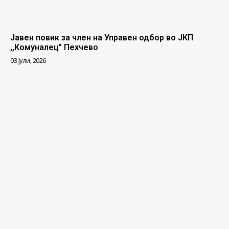
Јавен повик за член на Управен одбор во ЈКП
,,Комуналец” Пехчево
03 Јули, 2026