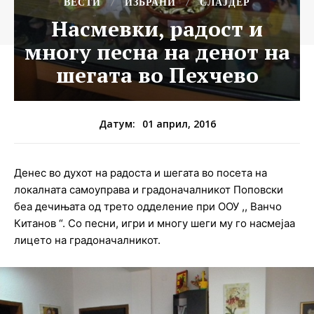
ВЕСТИ
ИЗБРАНИ
СЛАЈДЕР
Насмевки, радост и
многу песна на денот на
шегата во Пехчево
01 април, 2016
Датум:
Денес во духот на радоста и шегата во посета на
локалната самоуправа и градоначалникот Поповски
беа дечињата од трето одделение при ООУ ,, Ванчо
Китанов “. Со песни, игри и многу шеги му го насмејаа
лицето на градоначалникот.