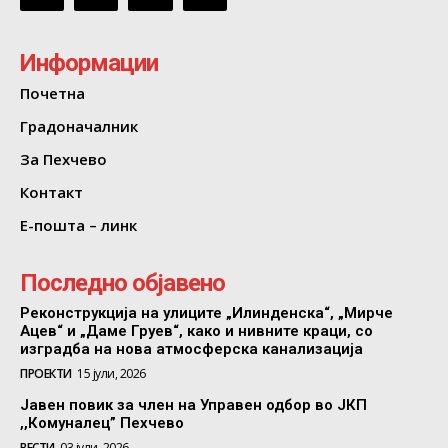
Информации
Почетна
Градоначалник
За Пехчево
Контакт
Е-пошта – линк
Последно објавено
Реконструкција на улиците „Илинденска“, „Мирче
Ацев“ и „Даме Груев“, како и нивните краци, со
изградба на нова атмосферска канализација
ПРОЕКТИ
15 јули, 2026
Јавен повик за член на Управен одбор во ЈКП
,,Комуналец” Пехчево
ВЕСТИ
03 јули, 2026