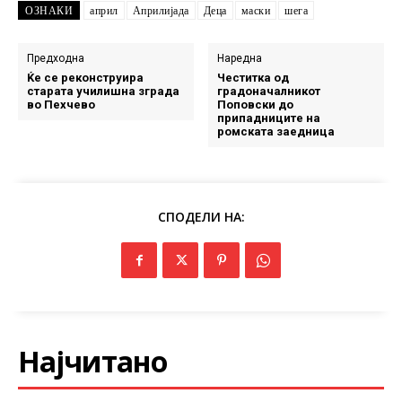
ОЗНАКИ
април
Априлијада
Деца
маски
шега
Предходна
Наредна
Ќе се реконструира
Честитка од
старата училишна зграда
градоначалникот
во Пехчево
Поповски до
припадниците на
ромската заедница
СПОДЕЛИ НА:
Најчитано