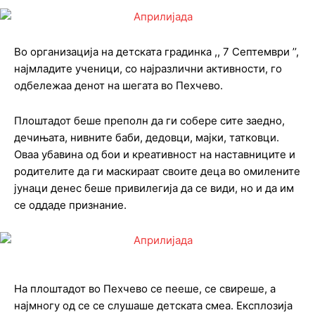
Во организација на детската градинка ,, 7 Септември ’’,
најмладите ученици, со најразлични активности, го
одбележаа денот на шегата во Пехчево.
Плоштадот беше преполн да ги собере сите заедно,
дечињата, нивните баби, дедовци, мајки, татковци.
Оваа убавина од бои и креативност на наставниците и
родителите да ги маскираат своите деца во омилените
јунаци денес беше привилегија да се види, но и да им
се оддаде признание.
На плоштадот во Пехчево се пееше, се свиреше, а
најмногу од се се слушаше детската смеа. Експлозија