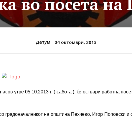
а во посета на
Датум:
04 октомври, 2013
сов утре 05.10.2013 г. ( сабота ), ќе оствари работна посе
со градоначалникот на општина Пехчево, Игор Поповски и 