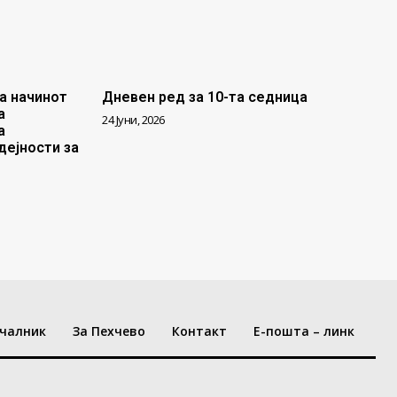
а начинот
Дневен ред за 10-та седница
а
24 Јуни, 2026
а
дејности за
чалник
За Пехчево
Контакт
Е-пошта – линк