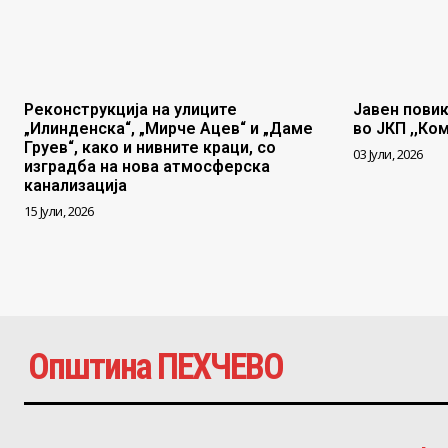
Реконструкција на улиците
Јавен повик
„Илинденска“, „Мирче Ацев“ и „Даме
во ЈКП ,,Ко
Груев“, како и нивните краци, со
03 Јули, 2026
изградба на нова атмосферска
канализација
15 Јули, 2026
Општина ПЕХЧЕВО