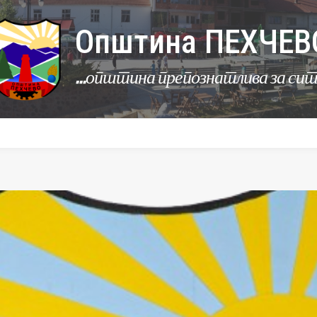
Општина ПЕХЧЕВ
...општина препознатлива за си
УРБАНИЗАМ
КОМУНАЛНИ ДЕЈНОСТИ
ЛЕР