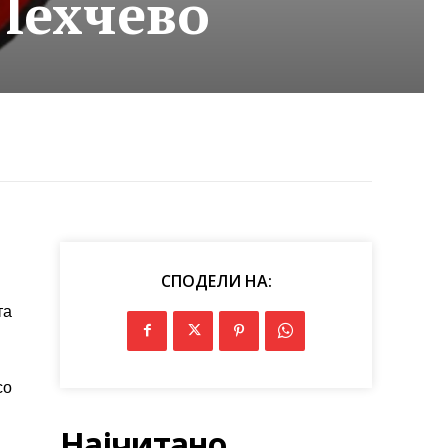
 Пехчево
СПОДЕЛИ НА:
та
со
Најчитано