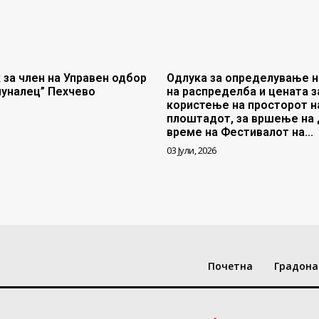
 за член на Управен одбор
Одлука за определување н
муналец” Пехчево
на распределба и цената з
користење на просторот н
плоштадот, за вршење на 
време на Фестивалот на...
03 Јули, 2026
Почетна
Градона