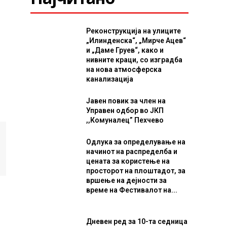
Реконструкција на улиците
„Илинденска“, „Мирче Ацев“
и „Даме Груев“, како и
нивните краци, со изградба
на нова атмосферска
канализација
Јавен повик за член на
Управен одбор во ЈКП
,,Комуналец” Пехчево
Одлука за определување на
начинот на распределба и
цената за користење на
просторот на плоштадот, за
вршење на дејности за
време на Фестивалот на...
Дневен ред за 10-та седница