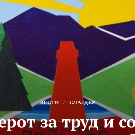
ВЕСТИ
СЛАЈДЕР
рот за труд и с