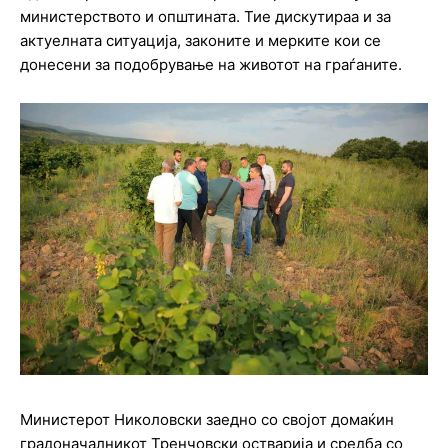
министерството и општината. Тие дискутираа и за
актуелната ситуација, законите и мерките кои се
донесени за подобрување на животот на граѓаните.
Министерот Николовски заедно со својот домаќин
градоначалникот Тренчовски остварија и средба со