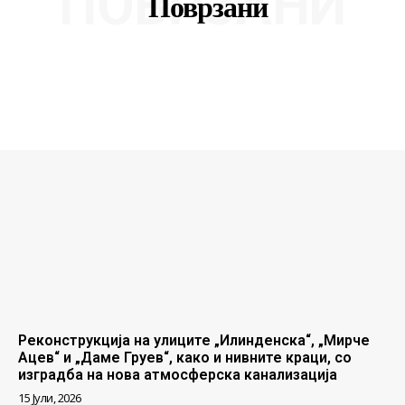
ПОВРЗАНИ
Поврзани
Реконструкција на улиците „Илинденска“, „Мирче
Ацев“ и „Даме Груев“, како и нивните краци, со
изградба на нова атмосферска канализација
15 Јули, 2026