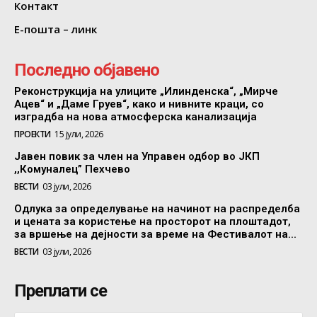
Контакт
Е-пошта – линк
Последно објавено
Реконструкција на улиците „Илинденска“, „Мирче
Ацев“ и „Даме Груев“, како и нивните краци, со
изградба на нова атмосферска канализација
ПРОЕКТИ
15 јули, 2026
Јавен повик за член на Управен одбор во ЈКП
,,Комуналец” Пехчево
ВЕСТИ
03 јули, 2026
Одлука за определување на начинот на распределба
и цената за користење на просторот на плоштадот,
за вршење на дејности за време на Фестивалот на...
ВЕСТИ
03 јули, 2026
Преплати се