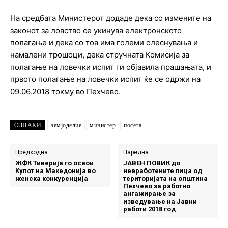
На средбата Министерот додаде дека со измените на
законот за ловство се укинува електронското
полагање и дека со тоа има големи олеснувања и
намалени трошоци, дека стручната Комисија за
полагање на ловечки испит ги објавила прашањата, и
првото полагање на ловечки испит ќе се одржи на
09.06.2018 токму во Пехчево.
ОЗНАКИ
земјоделие
министер
посета
Предходна
Наредна
ЖФК Тиверија го освои
ЈАВЕН ПОВИК до
Купот на Македонија во
невработените лица од
женска конкуренција
територијата на општина
Пехчево за работно
ангажирање за
изведување на Јавни
работи 2018 год