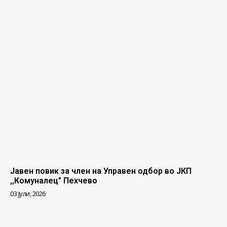
Јавен повик за член на Управен одбор во ЈКП
,,Комуналец” Пехчево
03 Јули, 2026