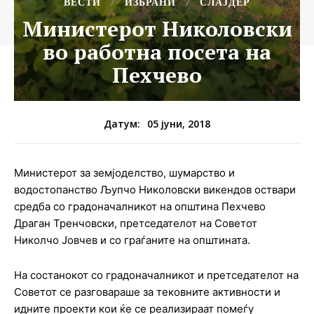
ВЕСТИ
ИЗБРАНИ
СЛАЈДЕР
Министерот Николовски
во работна посета на
Пехчево
05 јуни, 2018
Датум:
Министерот за земјоделство, шумарство и
водостопанство Љупчо Николовски викендов оствари
средба со градоначалникот на општина Пехчево
Драган Тренчовски, претседателот на Советот
Николчо Јовчев и со граѓаните на општината.
На состанокот со градоначалникот и претседателот на
Советот се разговараше за тековните активности и
идните проекти кои ќе се реализираат помеѓу