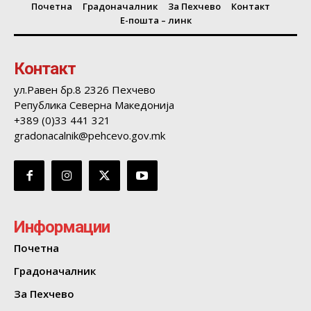
Почетна
Градоначалник
За Пехчево
Контакт
Е-пошта – линк
Контакт
ул.Равен бр.8 2326 Пехчево
Република Северна Македонија
+389 (0)33 441 321
gradonacalnik@pehcevo.gov.mk
Информации
Почетна
Градоначалник
За Пехчево