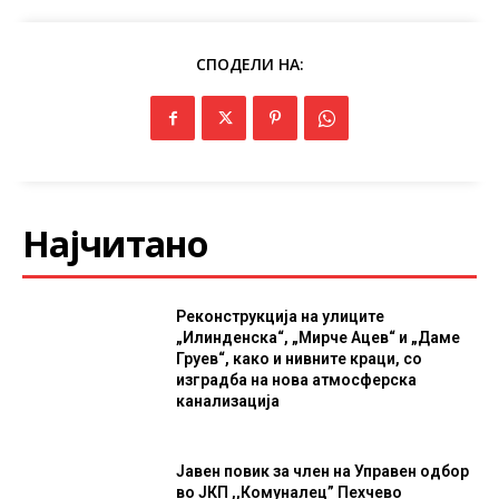
СПОДЕЛИ НА:
Најчитано
Реконструкција на улиците
„Илинденска“, „Мирче Ацев“ и „Даме
Груев“, како и нивните краци, со
изградба на нова атмосферска
канализација
Јавен повик за член на Управен одбор
во ЈКП ,,Комуналец” Пехчево