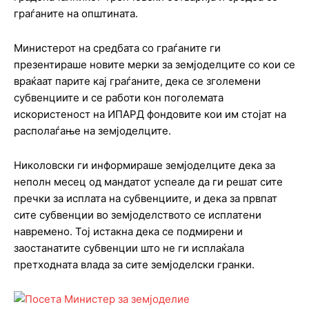
граѓаните на општината.
Министерот на средбата со граѓаните ги
презентираше новите мерки за земјоделците со кои се
враќаат парите кај граѓаните, дека се зголемени
субвенциите и се работи кон поголемата
искористеност на ИПАРД фондовите кои им стојат на
располаѓање на земјоделците.
Николовски ги информираше земјоделците дека за
неполн месец од мандатот успеале да ги решат сите
пречки за исплата на субвенциите, и дека за првпат
сите субвенции во земјоделството се исплатени
навремено. Тој истакна дека се подмирени и
заостанатите субвенции што не ги исплаќала
претходната влада за сите земјоделски гранки.