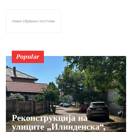
Нема објавено постови
Popular
Реконструкција на
улиците „Илинденска“,