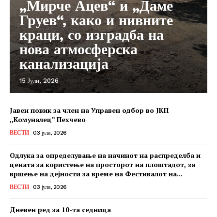
„Мирче Ацев“ и „Даме
Груев“, како и нивните
краци, со изградба на
нова атмосферска
канализација
15 Јули, 2026
Јавен повик за член на Управен одбор во ЈКП
,,Комуналец” Пехчево
ВЕСТИ
03 јули, 2026
Одлука за определување на начинот на распределба и
цената за користење на просторот на плоштадот, за
вршење на дејности за време на Фестивалот на...
ВЕСТИ
03 јули, 2026
Дневен ред за 10-та седница