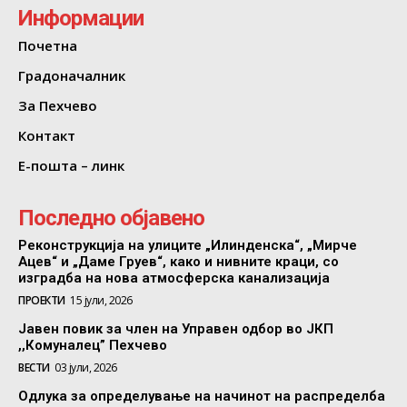
Информации
Почетна
Градоначалник
За Пехчево
Контакт
Е-пошта – линк
Последно објавено
Реконструкција на улиците „Илинденска“, „Мирче
Ацев“ и „Даме Груев“, како и нивните краци, со
изградба на нова атмосферска канализација
ПРОЕКТИ
15 јули, 2026
Јавен повик за член на Управен одбор во ЈКП
,,Комуналец” Пехчево
ВЕСТИ
03 јули, 2026
Одлука за определување на начинот на распределба