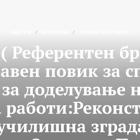
ВЕСТИ
ИЗБРАНИ
ЈАВНИ НАБАВКИ
( Референтен бр
 јавен повик за 
 за доделување н
 работи:Реконс
 училишна зграда