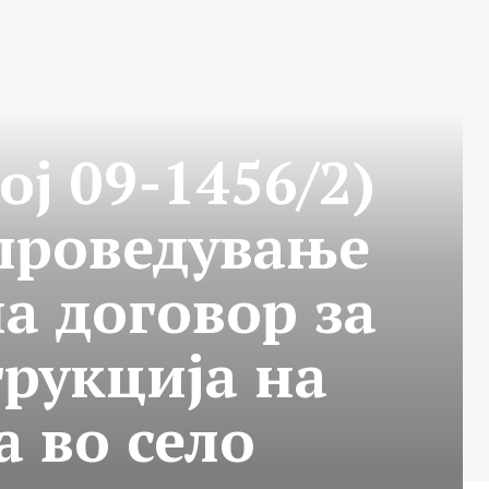
ој 09-1456/2)
спроведување
а договор за
трукција на
 во село