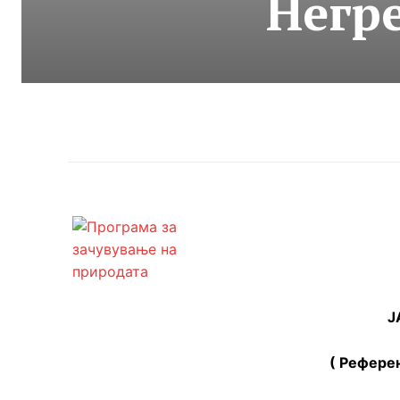
Негр
Ј
( Рефере