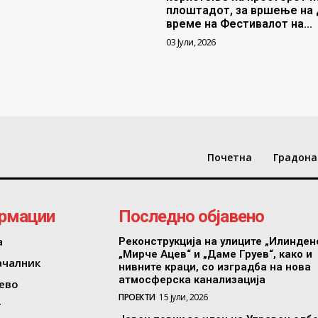
плоштадот, за вршење на 
време на Фестивалот на...
03 Јули, 2026
Почетна
Градона
рмации
Последно објавено
а
Реконструкција на улиците „Илинден
„Мирче Ацев“ и „Даме Груев“, како и
ачалник
нивните краци, со изградба на нова
атмосферска канализација
ево
ПРОЕКТИ
15 јули, 2026
т