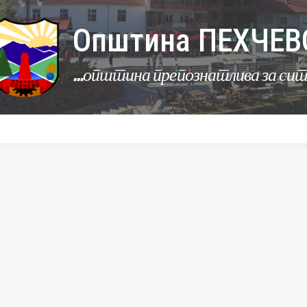
Општина ПЕХЧЕВ
...општина препознатлива за си
УРБАНИЗАМ
КОМУНАЛНИ ДЕЈНОСТИ
ЛЕР