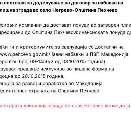
на постапка за доделување на договор за набавка на
илишна зграда во село Негрево-Општина Пехчево
есирани компании да достават понуди во затворен пли
,адресирани до Општина Пехчево.Финансиската понуда д
ајќи ги и критериумите за евалуација се достапни на
/www.pehcevo.gov.mk/ јавни набавки и ПЗП Македонија
еферентен број 09-1456/2 од 08.10.2015 година)
авуваат прашање исклучиво во пишана форма на
доцна до 20.10.2015 година.
енција за развој и соработка во Македонија
од интернет страната на Општина Пехчево
а старата училишна зграда во село Негрево може да ја