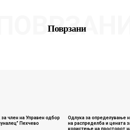
ПОВРЗАН
Поврзани
 за член на Управен одбор
Одлука за определување н
муналец” Пехчево
на распределба и цената з
користење на просторот н