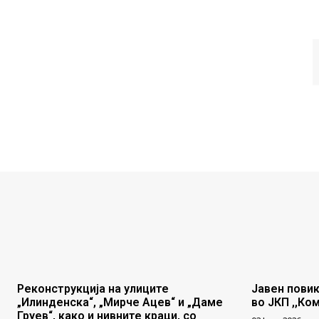
Реконструкција на улиците
Јавен повик
„Илинденска“, „Мирче Ацев“ и „Даме
во ЈКП ,,Ко
Груев“, како и нивните краци, со