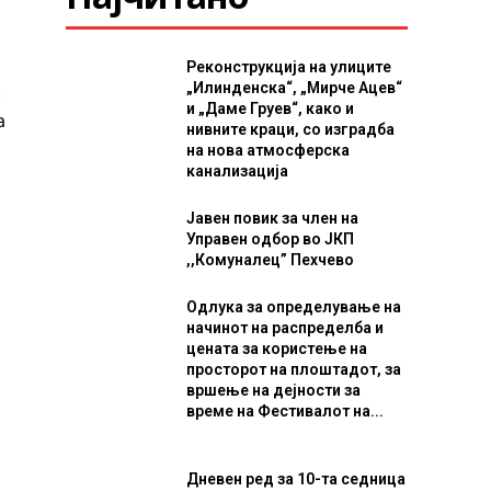
Реконструкција на улиците
„Илинденска“, „Мирче Ацев“
к
и „Даме Груев“, како и
а
нивните краци, со изградба
на нова атмосферска
канализација
Јавен повик за член на
Управен одбор во ЈКП
,,Комуналец” Пехчево
Одлука за определување на
начинот на распределба и
цената за користење на
просторот на плоштадот, за
вршење на дејности за
време на Фестивалот на...
Дневен ред за 10-та седница