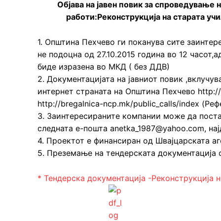
Објава на јавен повик за спроведување 
работи:Реконструкција на старата уч
1. Општина Пехчево ги поканува сите заинтер
не подоцна од 27.10.2015 година во 12 часот
биде изразена во МКД ( без ДДВ)
2. Документацијата на јавниот повик ,вклучув
интернет страната на Општина Пехчево http:/
http://bregalnica-ncp.mk/public_calls/index (Р
3. Заинтересираните компании може да пост
следната е-пошта anetka_1987@yahoo.com, нај
4. Проектот е финансиран од Швајцарската аг
5. Преземање на тендерската документација 
* Тендерска документација -Реконструкција н