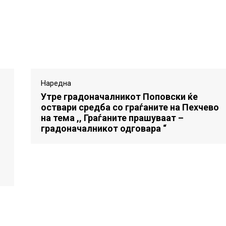
Наредна
Утре градоначалникот Поповски ќе
оствари средба со граѓаните на Пехчево
на тема ,, Граѓаните прашуваат –
градоначалникот одговара “