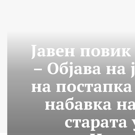
Јавен повик 
– Објава на
на постапка
набавка на
старата