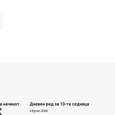
И
а начинот
Дневен ред за 10-та седница
а
24 Јуни, 2026
а