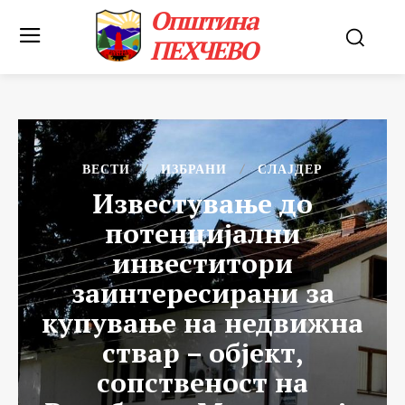
Општина
ПЕХЧЕВО
ВЕСТИ
ИЗБРАНИ
СЛАЈДЕР
Известување до
потенцијални
инвеститори
заинтересирани за
купување на недвижна
ствар – објект,
сопственост на