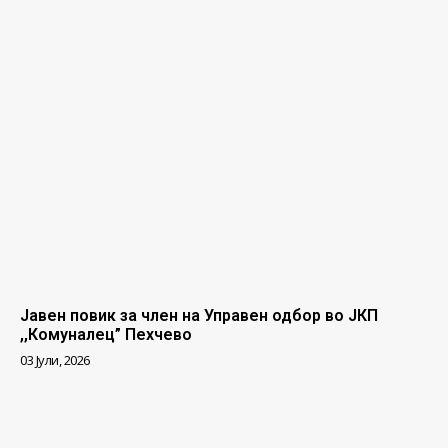
Јавен повик за член на Управен одбор во ЈКП
,,Комуналец” Пехчево
03 Јули, 2026