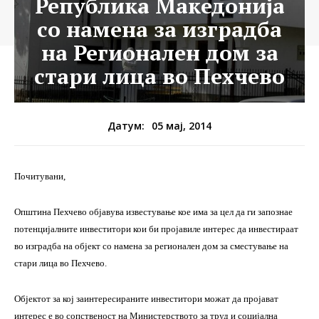
Република Македонија
со намена за изградба
на Регионален дом за
стари лица во Пехчево
05 мај, 2014
Датум:
Почитувани,
Општина Пехчево
објавува известување кое има за цел да ги запознае
потенцијалните инвеститори кои би пројавиле интерес да инвестираат
во изградба на објект со намена за регионален дом за сместување на
стари лица во Пехчево
.
Објектот за кој заинтересираните инвеститори можат да пројават
интерес е
во сопственост на Министерството за труд и социјална