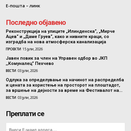
Е-пошта – линк
Последно објавено
Реконструкција на улиците „Илинденска“, „Мирче
Ацев“ и „Даме Груев“, како и нивните краци, со
изградба на нова атмосферска канализација
ПРОЕКТИ
15 јули, 2026
Јавен повик за член на Управен одбор во ЈКП
,,Комуналец” Пехчево
ВЕСТИ
03 јули, 2026
Одлука за определување на начинот на распределба
и цената за користење на просторот на плоштадот,
за вршење на дејности за време на Фестивалот на...
ВЕСТИ
03 јули, 2026
Преплати се