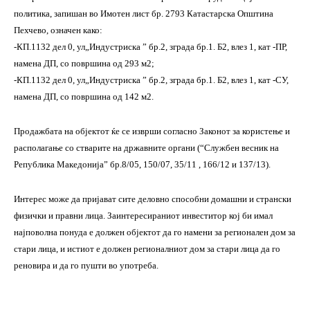
политика,
запишан во Имотен лист бр. 2793 Катастарска Општина
Пехчево, означен како:
-КП.1132 дел 0, ул„Индустриска ” бр.2, зграда бр.1. Б2, влез 1, кат -ПР,
намена ДП, со површина од 293 м2;
-КП.1132 дел 0, ул„Индустриска ” бр.2, зграда бр.1. Б2, влез 1, кат -СУ,
намена ДП, со површина од 142 м2.
Продажбата на објектот ќе се изврши согласно Законот за користење и
располагање со стварите на државните органи (“Службен весник на
Република Македонија” бр.8/05, 150/07, 35/11 , 166/12 и 137/13)
.
Интерес може да пријават
сите деловно способни домашни и странски
физички и правни лица. Заинтересираниот инвеститор кој би имал
најповолна понуда е должен објектот да го намени за регионален дом за
стари лица, и истиот е должен регионалниот дом за стари лица да го
реновира и да го пушти во употреба
.