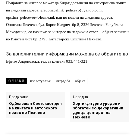
Пријавите за интерес можат да бидат доставени по електронска пошта
на следнава адреса: gradonacalnik_pehcevo@yahoo.com;
opstina_pehcevo@t-home.mk или по пошта на следнава адреса:
Општина Пехчево
,
бул
.
Борис Кидрич
бр.
8
,
2326
Пехчево
, Република
Македонија, со назнака: за
интерес
на недвижна ствар – објект запишан
во Имотен лист бр. 2793 Катастарска Општина Пехчево.
За дополнителни информации може да се обратите до
Ефтим Андоновски
, тел. за контакт
033/441-321
.
ОЗНАКИ
известување
изградба
објект
Предходна
Наредна
Одбележан Светскиот ден
Хортикултурно уреден и
на книгата и авторското
збогатен со декоративни
право во Пехчево
дрвца центарот на
Пехчево