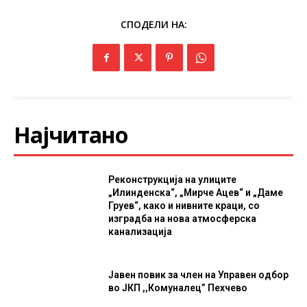
СПОДЕЛИ НА:
Најчитано
Реконструкција на улиците
„Илинденска“, „Мирче Ацев“ и „Даме
Груев“, како и нивните краци, со
изградба на нова атмосферска
канализација
Јавен повик за член на Управен одбор
во ЈКП ,,Комуналец” Пехчево