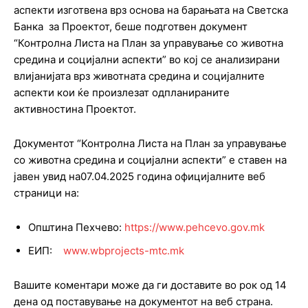
аспекти изготвена врз основа на барањата на Светска
Банка за Проектот, беше подготвен документ
“Контролна Листа на План за управување со животна
средина и социјални аспекти” во кој се анализирани
влијанијата врз животната средина и социјалните
аспекти кои ќе произлезат одпланираните
активностина Проектот.
Документот “Контролна Листа на План за управување
со животна средина и социјални аспекти” е ставен на
јавен увид на07.04.2025 година официјалните веб
страници на:
Општина Пехчево:
https://www.pehcevo.gov.mk
ЕИП:
www.wbprojects-mtc.mk
Вашите коментари може да ги доставите во рок од 14
дена од поставување на документот на веб страна.