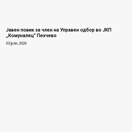
Јавен повик за член на Управен одбор во ЈКП
,,Комуналец” Пехчево
03 Јули, 2026