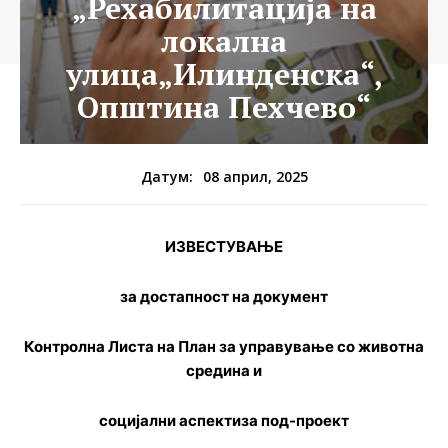
„Рехабилитација на
локална
улица„Илинденска“,
Општина Пехчево“
08 април, 2025
Датум:
ИЗВЕСТУВАЊЕ
за достапност на документ
Контролна Листа на План за управување со животна
средина и
социјални аспекти
за
под-проект