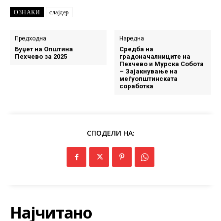
ОЗНАКИ
слајдер
Предходна
Наредна
Буџет на Општина
Средба на
Пехчево за 2025
градоначалниците на
Пехчево и Мурска Собота
– Зајакнување на
меѓуопштинската
соработкa
СПОДЕЛИ НА:
Најчитано