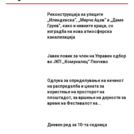
Реконструкција на улиците
„Илинденска“, „Мирче Ацев“ и „Даме
Груев“, како и нивните краци, со
изградба на нова атмосферска
канализација
Јавен повик за член на Управен одбор
во ЈКП ,,Комуналец” Пехчево
Одлука за определување на начинот
на распределба и цената за
користење на просторот на
плоштадот, за вршење на дејности за
време на Фестивалот на...
Дневен ред за 10-та седница