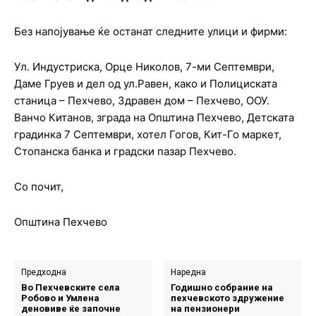
Без напојување ќе останат следните улици и фирми:
Ул. Индустриска, Орце Николов, 7-ми Септември,
Даме Груев и дел од ул.Равен, како и Полициската
станица – Пехчево, Здравен дом – Пехчево, ООУ.
Ванчо Китанов, зграда на Општина Пехчево, Детската
градинка 7 Септември, хотел Гогов, Кит-Го маркет,
Стопанска банка и градски пазар Пехчево.
Со почит,
Општина Пехчево
Предходна
Наредна
Во Пехчевските села
Годишно собрание на
Робово и Умлена
пехчевското здружение
деновиве ќе започне
на пензионери