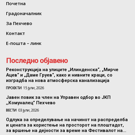
Почетна
Градоначалник
За Пехчево
Контакт
Е-пошта – линк
Последно објавено
Реконструкција на улиците „Илинденска“, „Мирче
Ацев“ и „Даме Груев“, како и нивните краци, со
изградба на нова атмосферска канализација
ПРОЕКТИ
15 јули, 2026
Јавен повик за член на Управен одбор во ЈКП
,,Комуналец” Пехчево
ВЕСТИ
03 јули, 2026
Одлука за определување на начинот на распределба
и цената за користење на просторот на плоштадот,
за вршење на дејности за време на Фестивалот на...