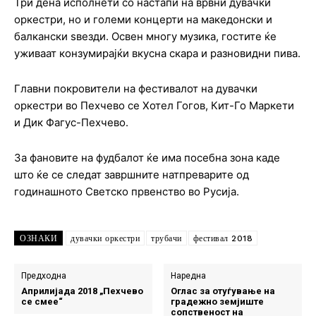
Три дена исполнети со настапи на врвни дувачки
оркестри, но и големи концерти на македонски и
балкански ѕвезди. Освен многу музика, гостите ќе
уживаат конзумирајќи вкусна скара и разновидни пива.
Главни покровители на фестивалот на дувачки
оркестри во Пехчево се Хотел Гогов, Кит-Го Маркети
и Дик Фагус-Пехчево.
За фановите на фудбалот ќе има посебна зона каде
што ќе се следат завршните натпреварите од
годинашното Светско првенство во Русија.
ОЗНАКИ
дувачки оркестри
трубачи
фестивал 2018
Предходна
Наредна
Априлијада 2018 „Пехчево
Оглас за отуѓување на
се смее“
градежно земјиште
сопственост на