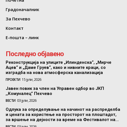
Почетна
Градоначалник
За Пехчево
Контакт
Е-пошта – линк
Последно објавено
Реконструкција на улиците „Илинденска“, „Мирче
Ацев“ и „Даме Груев“, како и нивните краци, со
изградба на нова атмосферска канализација
ПРОЕКТИ
15 јули, 2026
Јавен повик за член на Управен одбор во ЈКП
,,Комуналец” Пехчево
ВЕСТИ
03 јули, 2026
Одлука за определување на начинот на распределба
и цената за користење на просторот на плоштадот,
за вршење на дејности за време на Фестивалот на...
ВЕСТИ
03 јули, 2026