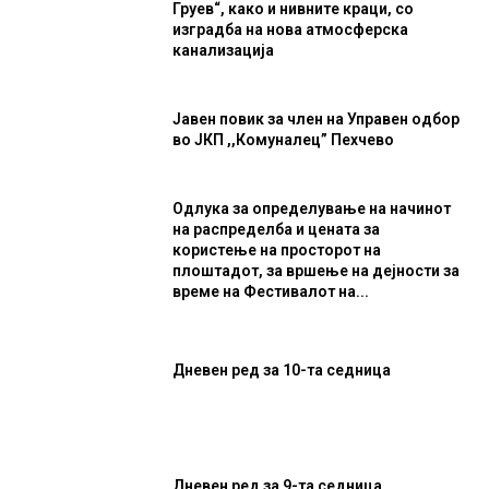
Груев“, како и нивните краци, со
изградба на нова атмосферска
канализација
Јавен повик за член на Управен одбор
во ЈКП ,,Комуналец” Пехчево
Одлука за определување на начинот
на распределба и цената за
користење на просторот на
плоштадот, за вршење на дејности за
време на Фестивалот на...
Дневен ред за 10-та седница
Дневен ред за 9-та седница