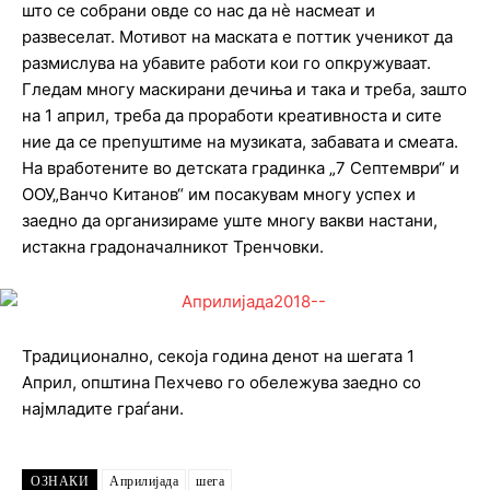
што се собрани овде со нас да нѐ насмеат и
развеселат. Мотивот на маската е поттик ученикот да
размислува на убавите работи кои го опкружуваат.
Гледам многу маскирани дечиња и така и треба, зашто
на 1 април, треба да проработи креативноста и сите
ние да се препуштиме на музиката, забавата и смеата.
На вработените во детската градинка „7 Септември“ и
ООУ„Ванчо Китанов“ им посакувам многу успех и
заедно да организираме уште многу вакви настани,
истакна градоначалникот Тренчовки.
Традиционално, секоја година денот на шегата 1
Април, општина Пехчево го обележува заедно со
најмладите граѓани.
ОЗНАКИ
Априлијада
шега