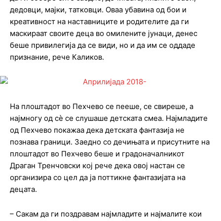
дедовци, мајки, татковци. Оваа убавина од бои и
креативност на наставниците и родителите да ги
маскираат своите деца во омилените јунаци, денес
беше привилегија да се види, но и да им се оддаде
признание, рече Каликов.
На плоштадот во Пехчево се пееше, се свиреше, а
најмногу од сѐ се слушаше детската смеа. Најмладите
од Пехчево покажаа дека детската фантазија не
познава граници. Заедно со дечињата и присутните на
плоштадот во Пехчево беше и градоначалникот
Драган Тренчовски кој рече дека овој настан се
организира со цел да ја поттикне фантазијата на
децата.
– Сакам да ги поздравам најмладите и најмалите кои