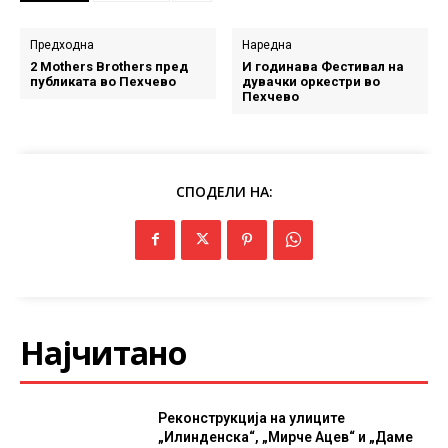
Предходна
Наредна
2 Mothers Brothers пред
И годинава Фестивал на
публиката во Пехчево
дувачки оркестри во
Пехчево
СПОДЕЛИ НА:
Најчитано
Реконструкција на улиците
„Илинденска“, „Мирче Ацев“ и „Даме