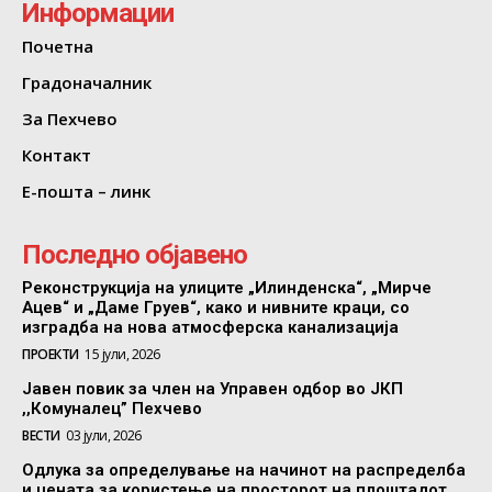
Информации
Почетна
Градоначалник
За Пехчево
Контакт
Е-пошта – линк
Последно објавено
Реконструкција на улиците „Илинденска“, „Мирче
Ацев“ и „Даме Груев“, како и нивните краци, со
изградба на нова атмосферска канализација
ПРОЕКТИ
15 јули, 2026
Јавен повик за член на Управен одбор во ЈКП
,,Комуналец” Пехчево
ВЕСТИ
03 јули, 2026
Одлука за определување на начинот на распределба
и цената за користење на просторот на плоштадот,