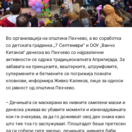
Во организација на општина Пехчево, а во соработка
со детската градинка „7 Септември’’ и ООУ „Ванчо
Китанов“ денеска во Пехчево со најразлични
активности се одржа традиционалната Априлијада. За
забавата на принцезите, вештерките, штрумфовите,
супермените и бетмените се погрижија познати
кловнови, информира Живко Каликов, лице за односи
со јавност од општина Пехчево.
– Дечињата се маскирани во нивните омилени маски и
денеска уживаа во убавите моменти и изненадувањата
кои ги очекуваа, за да го доживеат овој ден онака како
што тие тоа го заслужуваат. Плоштадот беше претесен
да ги собере сите заедно, дечињата, нивните баби,