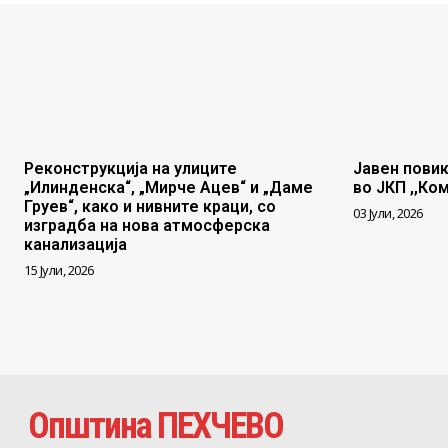
Реконструкција на улиците
Јавен повик
„Илинденска“, „Мирче Ацев“ и „Даме
во ЈКП ,,Ко
Груев“, како и нивните краци, со
03 Јули, 2026
изградба на нова атмосферска
канализација
15 Јули, 2026
Општина ПЕХЧЕВО