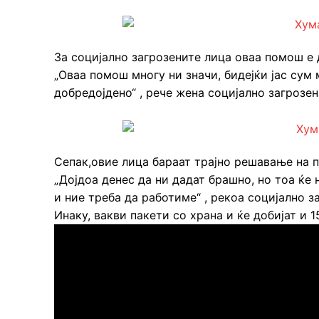
За социјално загрозените лица оваа помош е 
„Оваа помош многу ни значи, бидејќи јас сум 
добредојдено“ , рече жена социјално загрозен
Сепак,овие лица бараат трајно решавање на 
„Дојдоа денес да ни дадат брашно, но тоа ќе 
и ние треба да работиме“ , рекоа социјално з
Инаку, вакви пакети со храна и ќе добијат и 