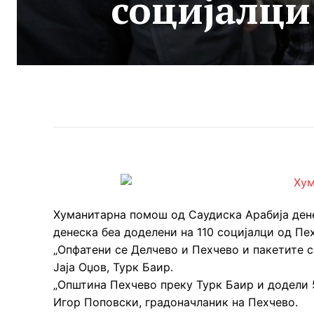
социјалци
Хуманитарна помош од Саудиска Арабија дене
денеска беа доделени на 110 социјалци од Пех
„Опфатени се Делчево и Пехчево и пакетите с
Јаја Оџов, Турк Баир.
„Општина Пехчево преку Турк Баир и додели 50
Игор Поповски, градоначланик на Пехчево.