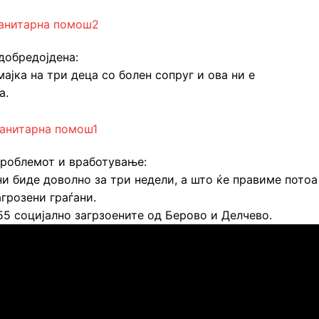
добредојдена:
мајка на три деца со болен сопруг и ова ни е
а.
проблемот и вработување:
ни биде доволно за три недели, а што ќе правиме потоа
агрозени граѓани.
155 социјално загрзоените од Берово и Делчево.