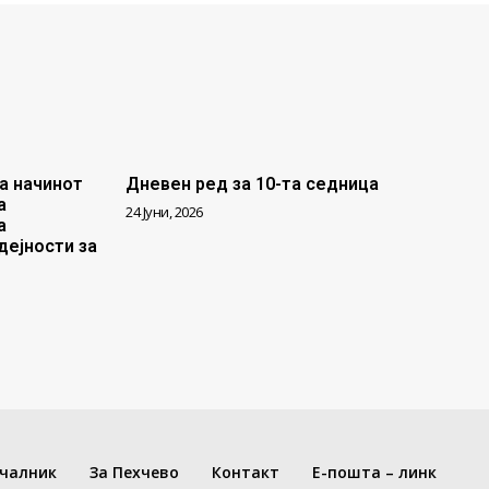
а начинот
Дневен ред за 10-та седница
а
24 Јуни, 2026
а
дејности за
чалник
За Пехчево
Контакт
Е-пошта – линк