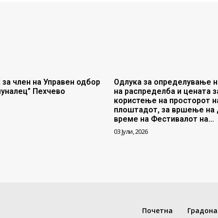
 за член на Управен одбор
Одлука за определување н
муналец” Пехчево
на распределба и цената з
користење на просторот н
плоштадот, за вршење на 
време на Фестивалот на...
03 Јули, 2026
Почетна
Градона