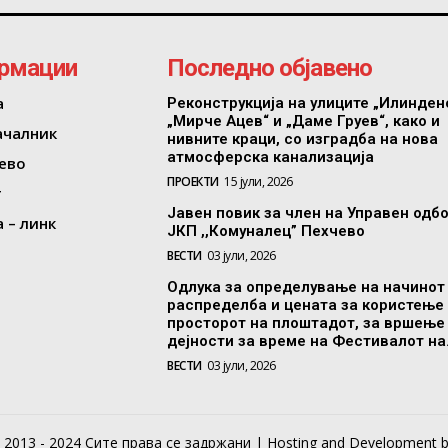
рмации
Последно објавено
а
Реконструкција на улиците „Илинден
„Мирче Ацев“ и „Даме Груев“, како и
ачалник
нивните краци, со изградба на нова
атмосферска канализација
ево
ПРОЕКТИ
15 јули, 2026
т
Јавен повик за член на Управен одб
 – линк
ЈКП ,,Комуналец” Пехчево
ВЕСТИ
03 јули, 2026
Одлука за определување на начинот
распределба и цената за користење
просторот на плоштадот, за вршење
дејности за време на Фестивалот на.
ВЕСТИ
03 јули, 2026
013 - 2024 Сите права се задржани | Hosting and Development 