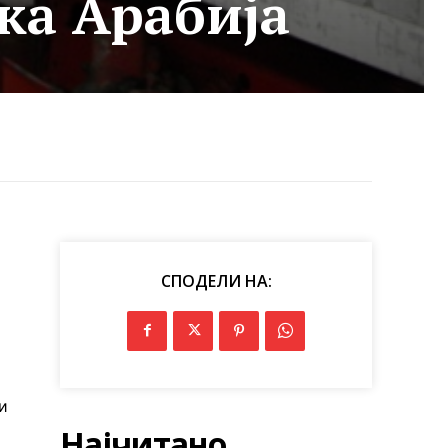
ка Арабија
СПОДЕЛИ НА:
и
Најчитано