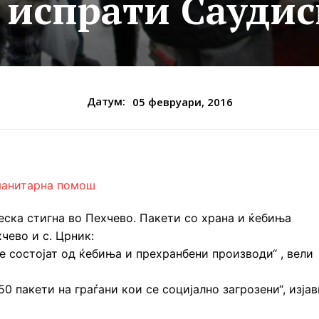
 испрати Саудис
Датум:
05 февруари, 2016
ска стигна во Пехчево. Пакети со храна и ќебиња
чево и с. Црник:
е состојат од ќебиња и прехранбени производи“ , вели
 пакети на граѓани кои се социјално загрозени“, изјав