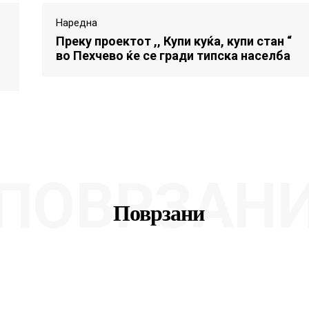
Наредна
Преку проектот ,, Купи куќа, купи стан “
во Пехчево ќе се гради типска населба
ПОВРЗАН
Поврзани