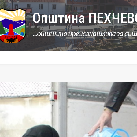
Општина ПЕХЧЕВ
...општина препознатлива за си
УРБАНИЗАМ
КОМУНАЛНИ ДЕЈНОСТИ
ЛЕР