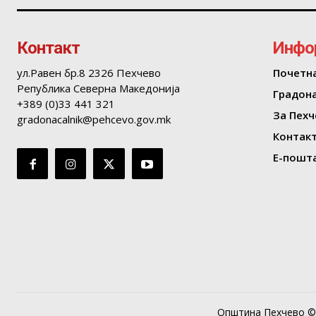
Контакт
Инфо
ул.Равен бр.8 2326 Пехчево
Почетн
Република Северна Македонија
Градон
+389 (0)33 441 321
За Пехч
gradonacalnik@pehcevo.gov.mk
Контак
Е-пошта
Општина Пехчево © 2