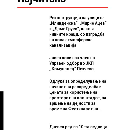
Реконструкција на улиците
„Илинденска“, „Мирче Ацев“
и „Даме Груев“, како и
нивните краци, со изградба
на нова атмосферска
канализација
Јавен повик за член на
Управен одбор во ЈКП
,,Комуналец” Пехчево
Одлука за определување на
начинот на распределба и
цената за користење на
просторот на плоштадот, за
вршење на дејности за
време на Фестивалот на...
Дневен ред за 10-та седница