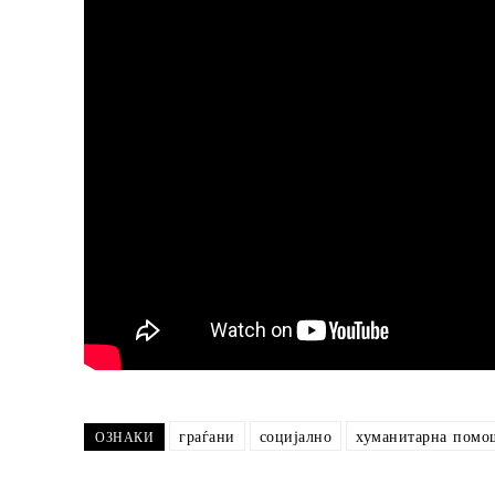
граѓани
социјално
хуманитарна помо
ОЗНАКИ