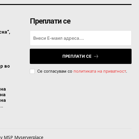
Преплати се
ска“,
ПРЕПЛАТИ СЕ
ор во
Се согласувам со
политиката на приватност
.
 на
 на
 на
..
by MSP Myserverplace