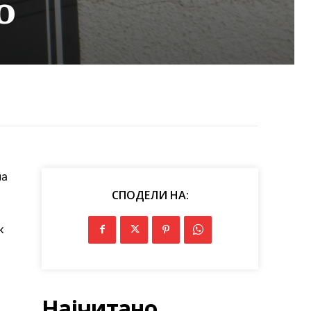
о
на
СПОДЕЛИ НА:
к
Најчитано