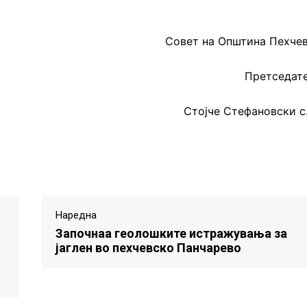
Совет на Општина Пехче
Претседат
Стојче Стефановски с
Наредна
Започнаа геолошките истражувања за
јаглен во пехчевско Панчарево