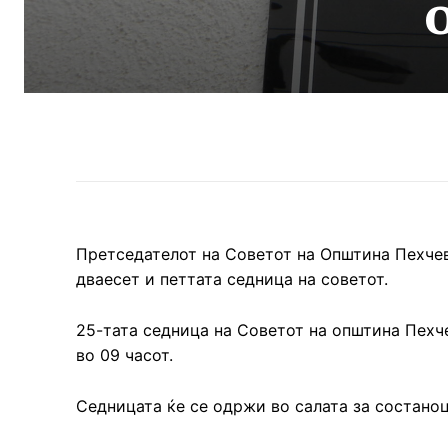
Претседателот на Советот на Општина Пехчев
дваесет и петтата седница на советот.
25-тата седница на Советот на општина Пехче
во 09 часот.
Седницата ќе се одржи во салата за состаноц