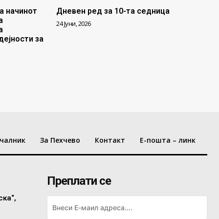
а начинот
Дневен ред за 10-та седница
а
24 Јуни, 2026
а
дејности за
чалник
За Пехчево
Контакт
Е-пошта – линк
Преплати се
ска“,