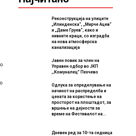
Реконструкција на улиците
„Илинденска“, „Мирче Ацев“
и „Даме Груев“, како и
нивните краци, со изградба
на нова атмосферска
канализација
Јавен повик за член на
во
Управен одбор во ЈКП
,,Комуналец” Пехчево
во
Одлука за определување на
начинот на распределба и
цената за користење на
просторот на плоштадот, за
вршење на дејности за
време на Фестивалот на...
Дневен ред за 10-та седница