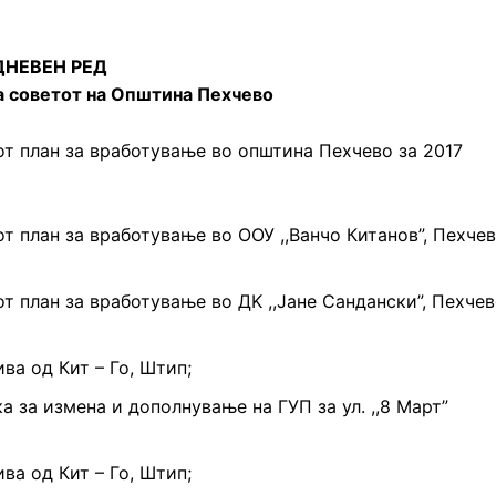
ДНЕВЕН РЕД
на советот на Општина Пехчево
т план за вработување во општина Пехчево за 2017
т план за вработување во ООУ ,,Ванчо Китанов”, Пехче
т план за вработување во ДK ,,Јане Сандански”, Пехче
ва од Кит – Го, Штип;
 за измена и дополнување на ГУП за ул. ,,8 Март”
ва од Кит – Го, Штип;