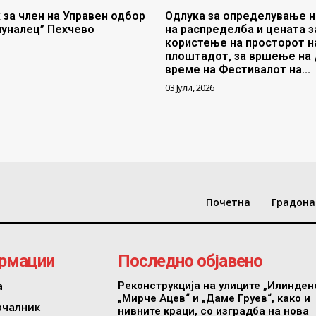
 за член на Управен одбор
Одлука за определување н
муналец” Пехчево
на распределба и цената з
користење на просторот н
плоштадот, за вршење на 
време на Фестивалот на...
03 Јули, 2026
Почетна
Градона
рмации
Последно објавено
а
Реконструкција на улиците „Илинден
„Мирче Ацев“ и „Даме Груев“, како и
ачалник
нивните краци, со изградба на нова