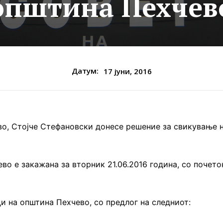
општина Пехчев
Датум:
17 јуни, 2016
о, Стојче Стефановски донесе решение за свикување 
во е закажана за вторник 21.06.2016 година, со почето
и на општина Пехчево, со предлог на следниот: