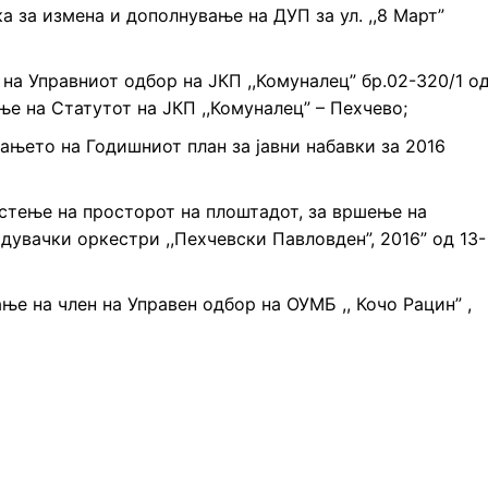
 за измена и дополнување на ДУП за ул. ,,8 Март”
на Управниот одбор на ЈКП ,,Комуналец” бр.02-320/1 о
ње на Статутот на ЈКП ,,Комуналец” – Пехчево;
ањето на Годишниот план за јавни набавки за 2016
стење на просторот на плоштадот, за вршење на
 дувачки оркестри ,,Пехчевски Павловден”, 2016” од 13-
е на член на Управен одбор на ОУМБ ,, Кочо Рацин” ,