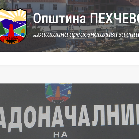
Општина ПЕХЧЕВ
...општина препознатлива за си
УРБАНИЗАМ
КОМУНАЛНИ ДЕЈНОСТИ
ЛЕР