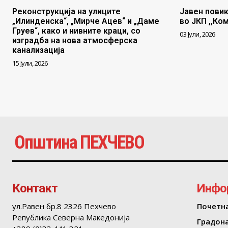
Реконструкција на улиците
Јавен повик
„Илинденска“, „Мирче Ацев“ и „Даме
во ЈКП ,,Ко
Груев“, како и нивните краци, со
03 Јули, 2026
изградба на нова атмосферска
канализација
15 Јули, 2026
Општина ПЕХЧЕВО
Контакт
Инфо
ул.Равен бр.8 2326 Пехчево
Почетн
Република Северна Македонија
Градон