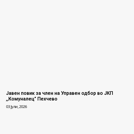
Јавен повик за член на Управен одбор во ЈКП
,,Комуналец” Пехчево
03 Јули, 2026