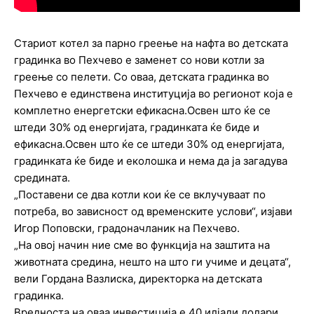
Стариот котел за парно греење на нафта во детската
градинка во Пехчево е заменет со нови котли за
греење со пелети. Со оваа, детската градинка во
Пехчево е единствена институција во регионот која е
комплетно енергетски ефикасна.Освен што ќе се
штеди 30% од енергијата, градинката ќе биде и
ефикасна.Освен што ќе се штеди 30% од енергијата,
градинката ќе биде и еколошка и нема да ја загадува
средината.
„Поставени се два котли кои ќе се вклучуваат по
потреба, во зависност од временските услови“, изјави
Игор Поповски, градоначланик на Пехчево.
„На овој начин ние сме во функција на заштита на
животната средина, нешто на што ги учиме и децата“,
вели Гордана Вазлиска, директорка на детската
градинка.
Вредноста на оваа инвестиција е 40 илјади долари,