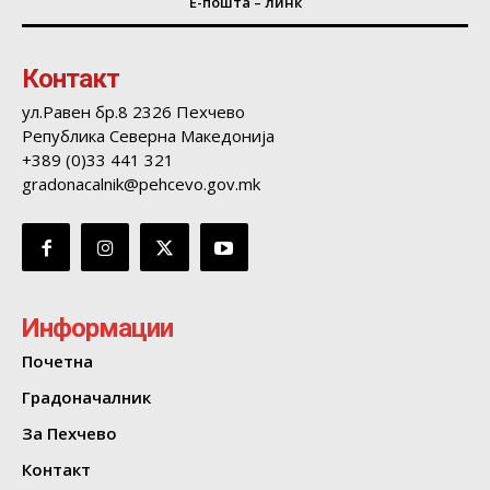
Е-пошта – линк
Контакт
ул.Равен бр.8 2326 Пехчево
Република Северна Македонија
+389 (0)33 441 321
gradonacalnik@pehcevo.gov.mk
Информации
Почетна
Градоначалник
За Пехчево
Контакт