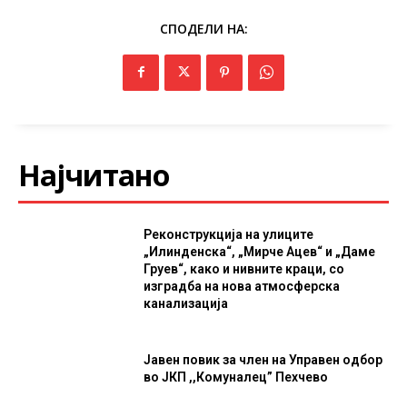
СПОДЕЛИ НА:
Најчитано
Реконструкција на улиците
„Илинденска“, „Мирче Ацев“ и „Даме
Груев“, како и нивните краци, со
изградба на нова атмосферска
канализација
Јавен повик за член на Управен одбор
во ЈКП ,,Комуналец” Пехчево