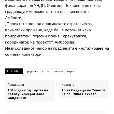
финансиран од УНДП, Општина Пехчево и детската
градинка,а имплементатор е организацијата
Амброзија.
„Проектот е дел од општинската стратегија за
климатски промени, каде беше истакнат како
приоритетен“, појасни Ирена Каракутовска,
координатор на проектот, Амброзија.
Инаку,следниот чекор на градинката е инсталирање на
сончеви колектори.
ОЗНАКИ
Градинка
котел
палети
парно
Предходна
Наредна
100 години од смртта на
15-та Седница на Советот
револуционерот Јане
на општина Пехчево
Сандански