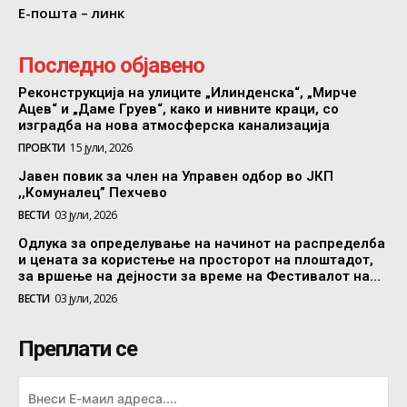
Е-пошта – линк
Последно објавено
Реконструкција на улиците „Илинденска“, „Мирче
Ацев“ и „Даме Груев“, како и нивните краци, со
изградба на нова атмосферска канализација
ПРОЕКТИ
15 јули, 2026
Јавен повик за член на Управен одбор во ЈКП
,,Комуналец” Пехчево
ВЕСТИ
03 јули, 2026
Одлука за определување на начинот на распределба
и цената за користење на просторот на плоштадот,
за вршење на дејности за време на Фестивалот на...
ВЕСТИ
03 јули, 2026
Преплати се