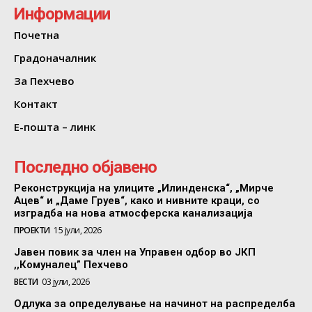
Информации
Почетна
Градоначалник
За Пехчево
Контакт
Е-пошта – линк
Последно објавено
Реконструкција на улиците „Илинденска“, „Мирче
Ацев“ и „Даме Груев“, како и нивните краци, со
изградба на нова атмосферска канализација
ПРОЕКТИ
15 јули, 2026
Јавен повик за член на Управен одбор во ЈКП
,,Комуналец” Пехчево
ВЕСТИ
03 јули, 2026
Одлука за определување на начинот на распределба