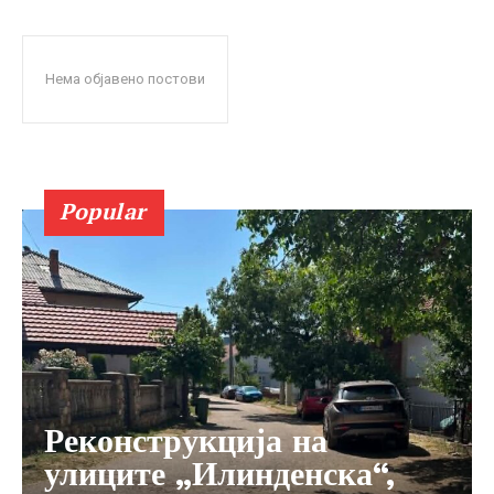
Нема објавено постови
Popular
Реконструкција на
улиците „Илинденска“,