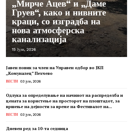
„Мирче Ацев“ и „Даме
Груев“, како и нивните
краци, со изградба на
нова атмосферска
канализација
15 Јули, 2026
Јавен повик за член на Управен одбор во ЈКП
,,Комуналец” Пехчево
ВЕСТИ
03 јули, 2026
Одлука за определување на начинот на распределба и
цената за користење на просторот на плоштадот, за
вршење на дејности за време на Фестивалот на...
ВЕСТИ
03 јули, 2026
Дневен ред за 10-та седница