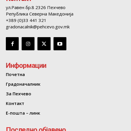
ул.Равен бр.8 2326 Пехчево
Република Северна Македонија
+389 (0)33 441 321
gradonacalnik@pehcevo.gov.mk
Информации
Почетна
Градоначалник
За Пехчево
Контакт
Е-пошта – линк
Последно објавено