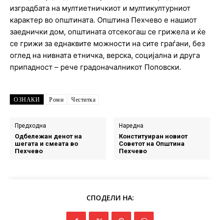
изградбата на мултиетничкиот и мултикултурниот
карактер во општината. Општина Пехчево е нашиот
заеднички дом, општината отсекогаш се грижела и ќе
се грижи за еднаквите можности на сите граѓани, без
оглед на нивната етничка, верска, социјална и друга
припадност – рече градоначалникот Поповски.
ОЗНАКИ
Роми
Честитка
Предходна
Наредна
Одбележан денот на
Конституиран новиот
шегата и смеата во
Советот на Општина
Пехчево
Пехчево
СПОДЕЛИ НА: