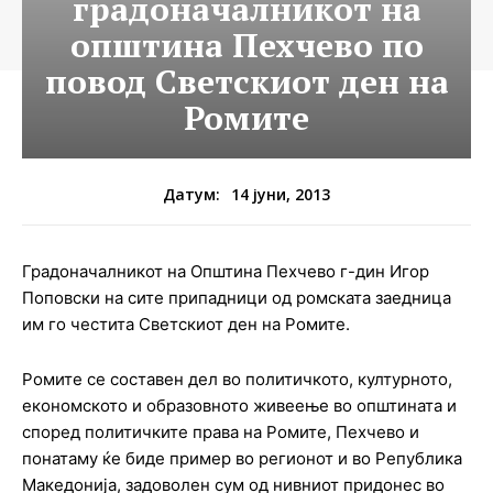
градоначалникот на
општина Пехчево по
повод Светскиот ден на
Ромите
14 јуни, 2013
Датум:
Градоначалникот на Општина Пехчево г-дин Игор
Поповски на сите припадници од ромската заедница
им го честита Светскиот ден на Ромите.
Ромите се составен дел во политичкото, културното,
економското и образовното живеење во општината и
според политичките права на Ромите, Пехчево и
понатаму ќе биде пример во регионот и во Република
Македонија, задоволен сум од нивниот придонес во