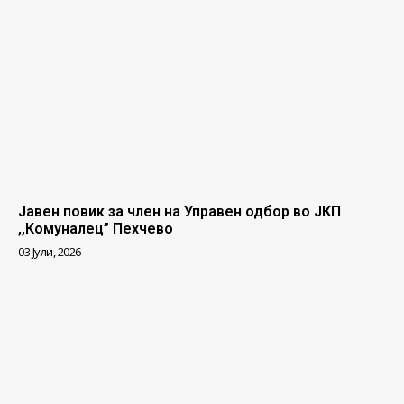
Јавен повик за член на Управен одбор во ЈКП
,,Комуналец” Пехчево
03 Јули, 2026