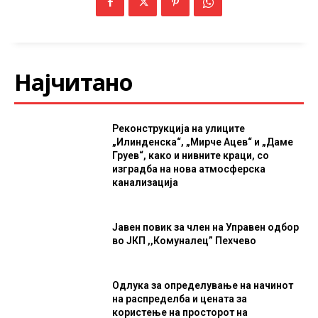
Најчитано
Реконструкција на улиците
„Илинденска“, „Мирче Ацев“ и „Даме
Груев“, како и нивните краци, со
изградба на нова атмосферска
канализација
Јавен повик за член на Управен одбор
во ЈКП ,,Комуналец” Пехчево
Одлука за определување на начинот
на распределба и цената за
користење на просторот на