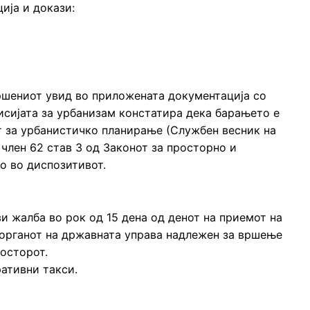
ија и докази:
ршениот увид во приложената документација со
сијата за урбанизам констатира дека барањето е
т за урбанистичко планирање (Службен весник на
о член 62 став 3 од Законот за просторно и
о во диспозитивот.
и жалба во рок од 15 дена од денот на приемот на
 органот на државната управа надлежен за вршење
осторот.
ативни такси.