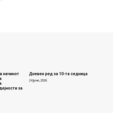
а начинот
Дневен ред за 10-та седница
а
24 Јуни, 2026
а
дејности за