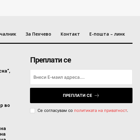
чалник
За Пехчево
Контакт
Е-пошта – линк
Преплати се
ска“,
ПРЕПЛАТИ СЕ
ор во
Се согласувам со
политиката на приватност
.
 на
 на
 на