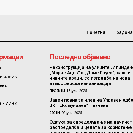
Почетна
Градона
рмации
Последно објавено
а
Реконструкција на улиците „Илинден
„Мирче Ацев“ и „Даме Груев“, како и
ачалник
нивните краци, со изградба на нова
атмосферска канализација
ево
ПРОЕКТИ
15 јули, 2026
т
Јавен повик за член на Управен одб
 – линк
ЈКП ,,Комуналец” Пехчево
ВЕСТИ
03 јули, 2026
Одлука за определување на начинот
распределба и цената за користење
просторот на плоштадот, за вршење