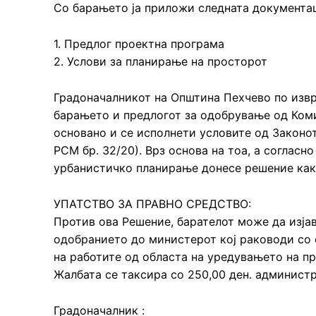
Со барањето ја приложи следната документац
1. Предлог проектна програма
2. Услови за планирање на просторот
Градоначалникот на Општина Пехчево по изв
барањето и предлогот за одобрување од Коми
основано и се исполнети условите од Законо
РСМ бр. 32/20). Врз основа на тоа, а согласн
урбанистичко планирање донесе решение как
УПАТСТВО ЗА ПРАВНО СРЕДСТВО:
Против ова Решение, барателот може да изјав
одобранието до министерот кој раководи со
на работите од областа на уредувањето на пр
Жалбата се таксира со 250,00 ден. администр
Градоначалник :