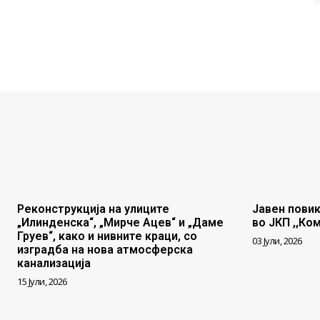
Реконструкција на улиците
Јавен повик
„Илинденска“, „Мирче Ацев“ и „Даме
во ЈКП ,,Ко
Груев“, како и нивните краци, со
03 Јули, 2026
изградба на нова атмосферска
канализација
15 Јули, 2026