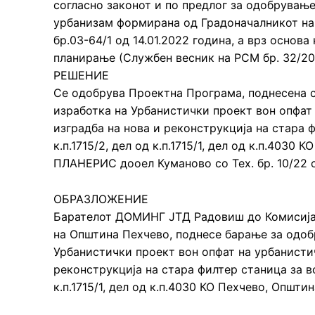
согласно законот и по предлог за одобрување
урбанизам формирана од Градоначалникот на
бр.03-64/1 од 14.01.2022 година, а врз основа
планирање (Службен весник на РСМ бр. 32/20)
РЕШЕНИЕ
Се одобрува Проектна Програма, поднесена со
изработка на Урбанистички проект вон опфат
изградба на нова и реконструкција на стара 
к.п.1715/2, дел од к.п.1715/1, дел од к.п.403
ПЛАНЕРИС дооел Куманово со Тех. бр. 10/22 
ОБРАЗЛОЖЕНИЕ
Барателот ДОМИНГ ЈТД Радовиш до Комисија
на Општина Пехчево, поднесе барање за одоб
Урбанистички проект вон опфат на урбанистич
реконструкција на стара филтер станица за во
к.п.1715/1, дел од к.п.4030 КО Пехчево, Општи