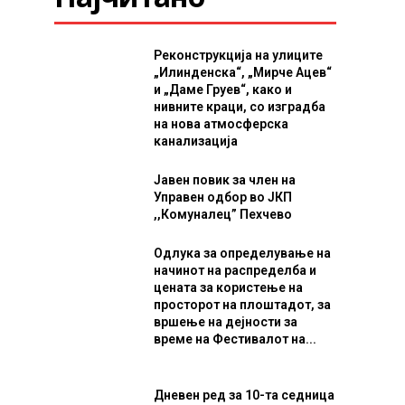
Реконструкција на улиците
„Илинденска“, „Мирче Ацев“
и „Даме Груев“, како и
нивните краци, со изградба
на нова атмосферска
канализација
Јавен повик за член на
Управен одбор во ЈКП
,,Комуналец” Пехчево
Одлука за определување на
начинот на распределба и
цената за користење на
просторот на плоштадот, за
вршење на дејности за
време на Фестивалот на...
Дневен ред за 10-та седница