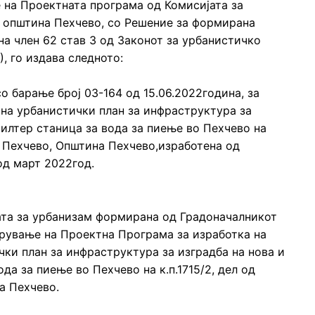
 на Проектната програма од Комисијата за
 општина Пехчево, со Решение за формирана
 на член 62 став 3 од Законот за урбанистичко
, го издава следното:
 барање број 03-164 од 15.06.2022година, за
 на урбанистички план за инфраструктура за
филтер станица за вода за пиење во Пехчево на
0 КО Пехчево, Општина Пехчево,изработена од
од март 2022год.
та за урбанизам формирана од Градоначалникот
рување на Проектна Програма за изработка на
ки план за инфраструктура за изградба на нова и
да за пиење во Пехчево на к.п.1715/2, дел од
на Пехчево.