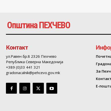
Општина ПЕХЧЕВО
Контакт
Инфо
ул.Равен бр.8 2326 Пехчево
Почетн
Република Северна Македонија
Градон
+389 (0)33 441 321
За Пехч
gradonacalnik@pehcevo.gov.mk
Контак
Е-пошта