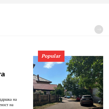
Popular
та
оддршка на
еност на