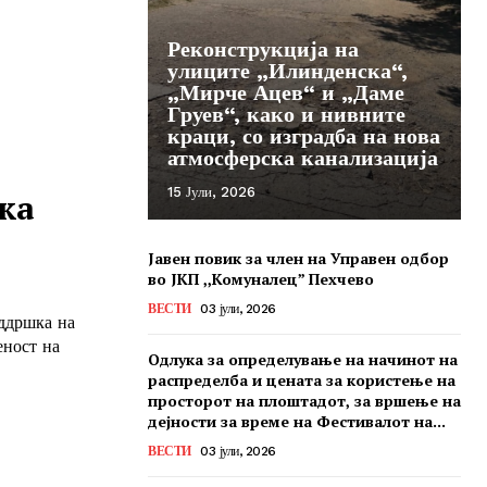
Реконструкција на
улиците „Илинденска“,
„Мирче Ацев“ и „Даме
Груев“, како и нивните
краци, со изградба на нова
атмосферска канализација
15 Јули, 2026
ка
Јавен повик за член на Управен одбор
во ЈКП ,,Комуналец” Пехчево
ВЕСТИ
03 јули, 2026
оддршка на
еност на
Одлука за определување на начинот на
распределба и цената за користење на
просторот на плоштадот, за вршење на
дејности за време на Фестивалот на...
ВЕСТИ
03 јули, 2026