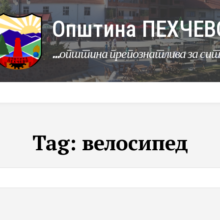
Општина ПЕХЧЕВ
...општина препознатлива за си
УРБАНИЗАМ
КОМУНАЛНИ ДЕЈНОСТИ
ЛЕР
Tag:
велосипед