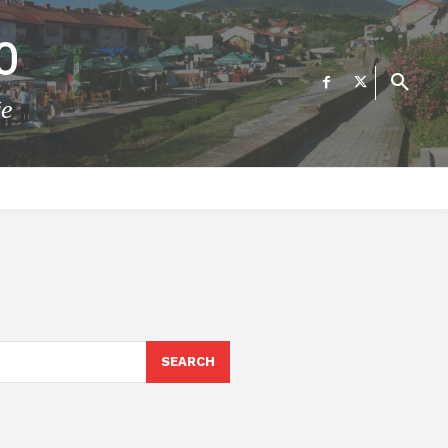
О
те
ФИНАНСИИ
ВЕСТИ
Е-УСЛУГИ
КОНТАКТ
SEARCH