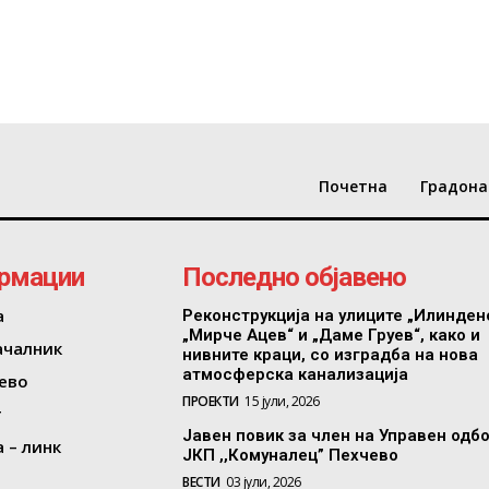
Почетна
Градона
рмации
Последно објавено
а
Реконструкција на улиците „Илинден
„Мирче Ацев“ и „Даме Груев“, како и
ачалник
нивните краци, со изградба на нова
атмосферска канализација
ево
ПРОЕКТИ
15 јули, 2026
т
Јавен повик за член на Управен одб
 – линк
ЈКП ,,Комуналец” Пехчево
ВЕСТИ
03 јули, 2026