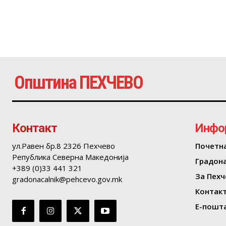
Општина ПЕХЧЕВО
Контакт
Инфо
ул.Равен бр.8 2326 Пехчево
Почетн
Република Северна Македонија
Градон
+389 (0)33 441 321
За Пехч
gradonacalnik@pehcevo.gov.mk
Контак
Е-пошта