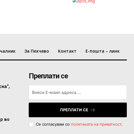
чалник
За Пехчево
Контакт
Е-пошта – линк
Преплати се
ска“,
ПРЕПЛАТИ СЕ
ор во
Се согласувам со
политиката на приватност
.