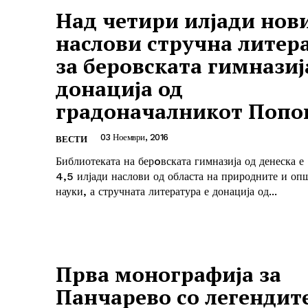
Над четири илјади нов
наслови стручна литер
за беровската гимназиј
донација од
градоначалникот Попо
03 Ноември, 2016
ВЕСТИ
Библиотеката на берoвската гимназија од денеска е
4,5 илјади наслови од областа на природните и оп
науки, а стручната литература е донација од...
Прва монографија за
Панчарево со легендите