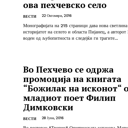
ова пехчевско село
22 Октомври, 2016
ВЕСТИ
Монографијата на 215 страници дава нова светлина
историјатот на селото и областа Пијанец, а авторот
воден од љубопитноста и следејќи ги трагите...
Во Пехчево се одржа
промоција на книгата
“Божилак на исконот“ 
младиот поет Филип
Димковски
28 Јуни, 2016
ВЕСТИ
Во ресторан “Тропик“ Општинската установа-Мати