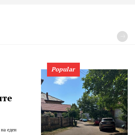
Popular
ите
 на еден