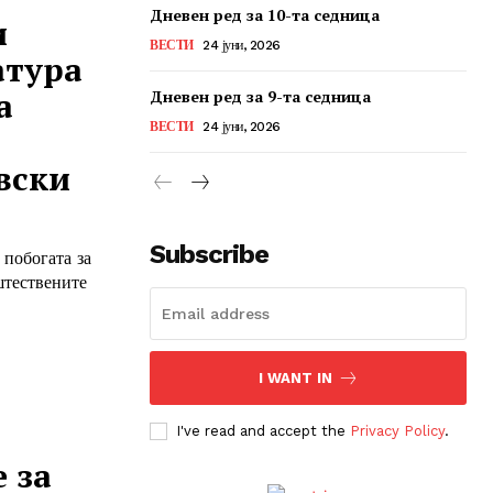
Дневен ред за 10-та седница
и
ВЕСТИ
24 јуни, 2026
атура
а
Дневен ред за 9-та седница
ВЕСТИ
24 јуни, 2026
вски
Subscribe
 побогата за
штествените
I WANT IN
I've read and accept the
Privacy Policy
.
 за