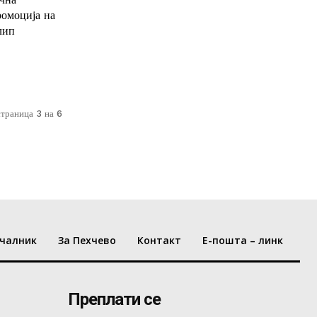
омоција на
лип
страница 3 на 6
чалник
За Пехчево
Контакт
Е-пошта – линк
Преплати се