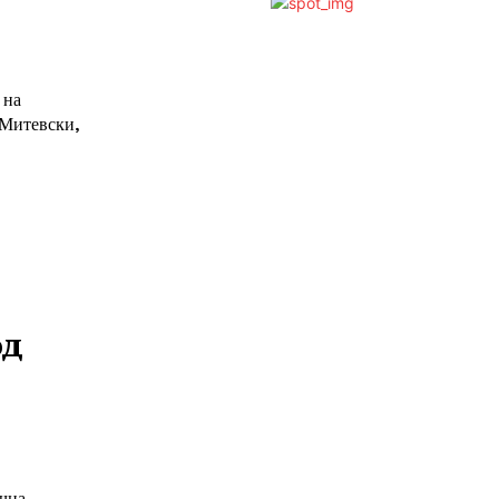
 на
 Митевски,
од
чна