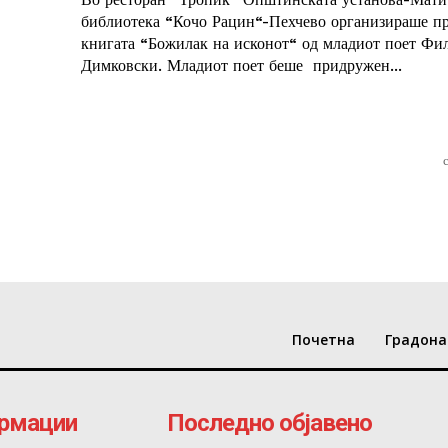
библиотека “Кочо Рацин“-Пехчево организираше пр
книгата “Божилак на исконот“ од младиот поет Фи
Димковски. Младиот поет беше придружен...
Почетна
Градона
рмации
Последно објавено