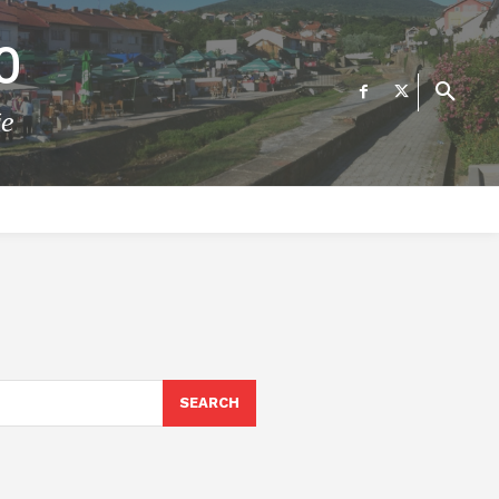
О
те
ФИНАНСИИ
ВЕСТИ
Е-УСЛУГИ
КОНТАКТ
SEARCH