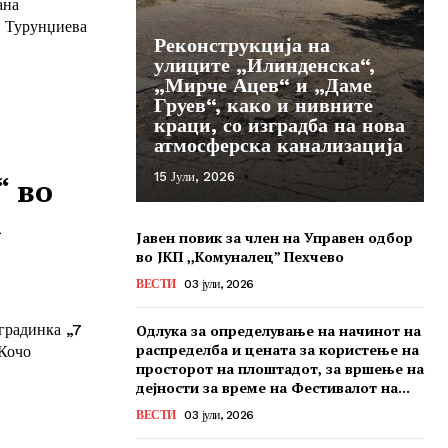
ана
, Турунџиева
Реконструкција на
улиците „Илинденска“,
„Мирче Ацев“ и „Даме
Груев“, како и нивните
краци, со изградба на нова
атмосферска канализација
15 Јули, 2026
“ во
а
Јавен повик за член на Управен одбор
во ЈКП ,,Комуналец” Пехчево
ВЕСТИ
03 јули, 2026
градинка „7
Одлука за определување на начинот на
распределба и цената за користење на
„Кочо
просторот на плоштадот, за вршење на
дејности за време на Фестивалот на...
ВЕСТИ
03 јули, 2026