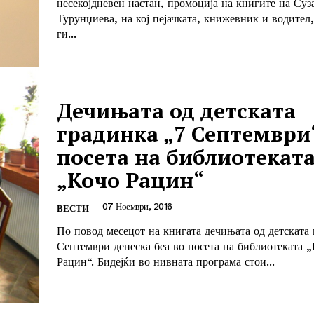
несекојдневен настан, промоција на книгите на Суз
Турунџиева, на кој пејачката, книжевник и водител
ги...
Дечињата од детската
градинка „7 Септември
посета на библиотекат
„Кочо Рацин“
07 Ноември, 2016
ВЕСТИ
По повод месецот на книгата дечињата од детската 
Септември денеска беа во посета на библиотеката 
Рацин“. Бидејќи во нивната програма стои...