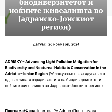
биодиверзитетот и
ноќните живеалишта во
Јадранско-Јонскиот
регион)
26 ноември, 2024
Датум:
ADRISKY
–
Advancing Light Pollution Mitigation for
Biodiversity and Nocturnal Habitats Conservation in the
Adriatic – Ionian Region
(Ублажување на загадувањето
од светлината заради заштита на биодиверзитетот и
ноќните живеалишта во Јадранско-Јонскиот регион)
Програма/Фонд:
Interreg IPA Adrion (Програма за