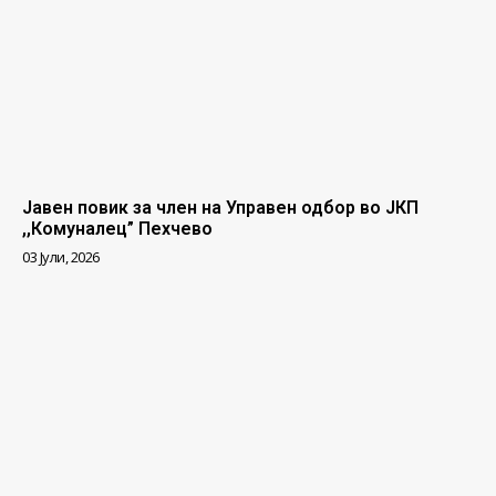
Јавен повик за член на Управен одбор во ЈКП
,,Комуналец” Пехчево
03 Јули, 2026