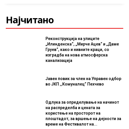
Најчитано
Реконструкција на улиците
„Илинденска“, „Мирче Ацев“ и „Даме
Груев“, како и нивните краци, со
изградба на нова атмосферска
канализација
Јавен повик за член на Управен одбор
во ЈКП ,,Комуналец” Пехчево
Одлука за определување на начинот
на распределба и цената за
користење на просторот на
плоштадот, за вршење на дејности за
време на Фестивалот на...