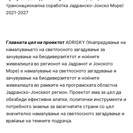
транснационална соработка Јадранско-Јонско Море)
2021-2027
Главната цел на проектот
ADRISKY (Унапредување на
намалувањето на светлосното загадување за
зачувување на биодиверзитетот и ноќните
живеалишта во регионот на Јадранот и Јонското
Море) е намалување на светлосното загадување и
зачувување на биодиверзитетот и ноќните
живеалишта во рамките на програмската областна
Јадранско-Јонскиот регион. Проектот има за цел да
обезбеди ефективни алатки, политички инструменти и
потребното знаење за засегнатите страни со цел
значително намалување на светлосното загадување и
враќање на темните подрачја.