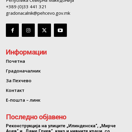
Република Северна Македонија
+389 (0)33 441 321
gradonacalnik@pehcevo.gov.mk
Информации
Почетна
Градоначалник
За Пехчево
Контакт
Е-пошта – линк
Последно објавено
Реконструкција на улиците „Илинденска“, „Мирче
Ацев“ и „Даме Груев“, како и нивните краци, со