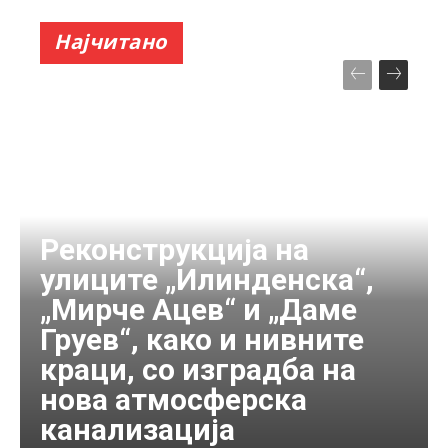
Најчитано
Реконструкција на
улиците „Илинденска“,
„Мирче Ацев“ и „Даме
Груев“, како и нивните
краци, со изградба на
нова атмосферска
канализација