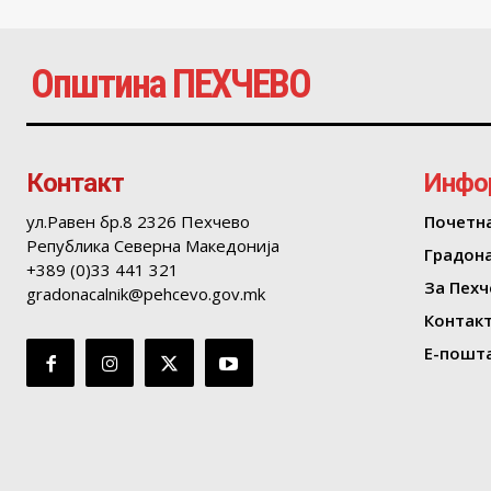
Општина ПЕХЧЕВО
Контакт
Инфо
ул.Равен бр.8 2326 Пехчево
Почетн
Република Северна Македонија
Градон
+389 (0)33 441 321
За Пехч
gradonacalnik@pehcevo.gov.mk
Контак
Е-пошта