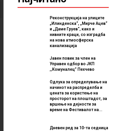
Реконструкција на улиците
„Илинденска“, „Мирче Ацев“
и „Даме Груев“, како и
нивните краци, со изградба
на нова атмосферска
канализација
Јавен повик за член на
Управен одбор во ЈКП
,,Комуналец” Пехчево
Одлука за определување на
начинот на распределба и
цената за користење на
просторот на плоштадот, за
вршење на дејности за
време на Фестивалот на...
Дневен ред за 10-та седница