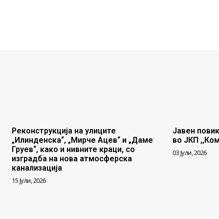
Реконструкција на улиците
Јавен повик
„Илинденска“, „Мирче Ацев“ и „Даме
во ЈКП ,,Ко
Груев“, како и нивните краци, со
03 Јули, 2026
изградба на нова атмосферска
канализација
15 Јули, 2026