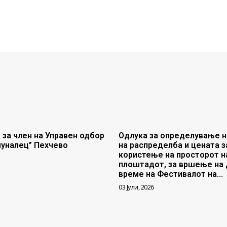
 за член на Управен одбор
Одлука за определување н
муналец” Пехчево
на распределба и цената з
користење на просторот н
плоштадот, за вршење на 
време на Фестивалот на...
03 Јули, 2026