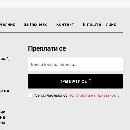
чалник
За Пехчево
Контакт
Е-пошта – линк
Преплати се
ска“,
ПРЕПЛАТИ СЕ
ор во
Се согласувам со
политиката на приватност
.
 на
 на
 на
..