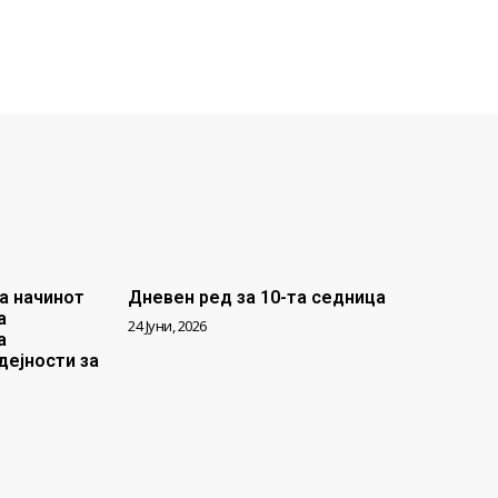
а начинот
Дневен ред за 10-та седница
а
24 Јуни, 2026
а
дејности за