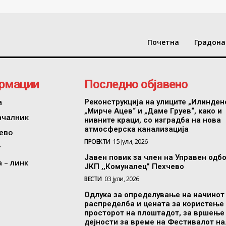
Почетна
Градона
рмации
Последно објавено
а
Реконструкција на улиците „Илинден
„Мирче Ацев“ и „Даме Груев“, како и
ачалник
нивните краци, со изградба на нова
атмосферска канализација
ево
ПРОЕКТИ
15 јули, 2026
т
Јавен повик за член на Управен одб
 – линк
ЈКП ,,Комуналец” Пехчево
ВЕСТИ
03 јули, 2026
Одлука за определување на начинот
распределба и цената за користење
просторот на плоштадот, за вршење
дејности за време на Фестивалот на.