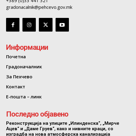
+389 (0)33 441 321
gradonacalnik@pehcevo.gov.mk
Информации
Почетна
Градоначалник
За Пехчево
Контакт
Е-пошта – линк
Последно објавено
Реконструкција на улиците „Илинденска“, „Мирче
Ацев“ и „Даме Груев“, како и нивните краци, со
изградба на нова атмосферска канализација