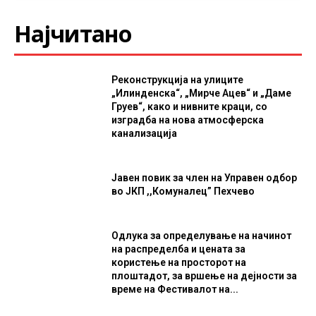
Најчитано
Реконструкција на улиците
„Илинденска“, „Мирче Ацев“ и „Даме
Груев“, како и нивните краци, со
изградба на нова атмосферска
канализација
Јавен повик за член на Управен одбор
во ЈКП ,,Комуналец” Пехчево
Одлука за определување на начинот
на распределба и цената за
користење на просторот на
плоштадот, за вршење на дејности за
време на Фестивалот на...