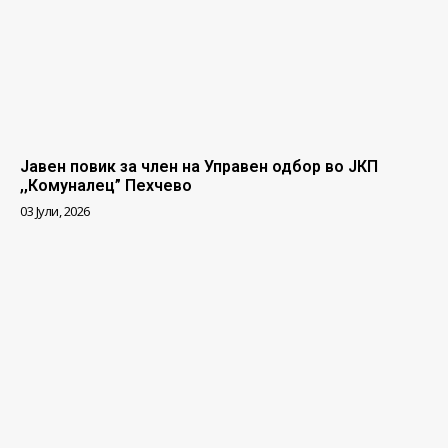
Јавен повик за член на Управен одбор во ЈКП
,,Комуналец” Пехчево
03 Јули, 2026