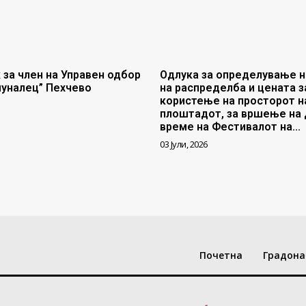
 за член на Управен одбор
Одлука за определување н
муналец” Пехчево
на распределба и цената з
користење на просторот н
плоштадот, за вршење на 
време на Фестивалот на...
03 Јули, 2026
Почетна
Градона