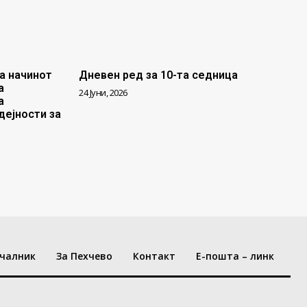
а начинот
Дневен ред за 10-та седница
а
24 Јуни, 2026
а
дејности за
чалник
За Пехчево
Контакт
Е-пошта – линк