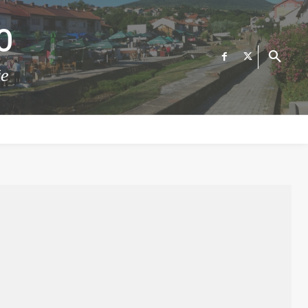
О
те
ФИНАНСИИ
ВЕСТИ
Е-УСЛУГИ
КОНТАКТ