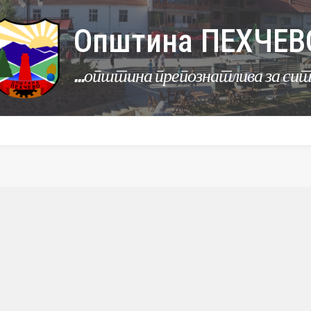
Општина ПЕХЧЕВ
...општина препознатлива за си
УРБАНИЗАМ
КОМУНАЛНИ ДЕЈНОСТИ
ЛЕР