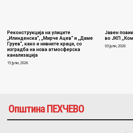
Реконструкција на улиците
Јавен повик
„Илинденска“, „Мирче Ацев“ и „Даме
во ЈКП ,,Ко
Груев“, како и нивните краци, со
03 Јули, 2026
изградба на нова атмосферска
канализација
15 Јули, 2026
Општина ПЕХЧЕВО