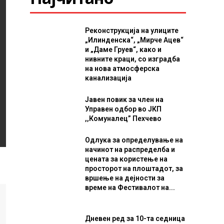
Реконструкција на улиците
„Илинденска“, „Мирче Ацев“
и „Даме Груев“, како и
нивните краци, со изградба
на нова атмосферска
канализација
Јавен повик за член на
Управен одбор во ЈКП
,,Комуналец” Пехчево
Одлука за определување на
начинот на распределба и
цената за користење на
просторот на плоштадот, за
вршење на дејности за
време на Фестивалот на...
Дневен ред за 10-та седница