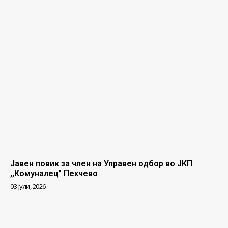
Јавен повик за член на Управен одбор во ЈКП
,,Комуналец” Пехчево
03 Јули, 2026