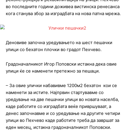
во последните години доживеа вистинска ренесанса
кога станува збор за изградбата на новa патна мрежа.
Деновиве започна уредувањето на шест пешачки
улици со бехатон плочки во градот Пехчево.
Градоначалникот Игор Поповски истакна дека овие
улици ќе се наменети претежно за пешаци.
– За овие улички набавивме 1200м2 бехатон кои се
наменети за истите. Најпрвин стартувавме со
уредување на две пешачки улици во новата населба,
каде работите со изградбата веќе привршуваат, а
денес започнавме и со уредување на другите четири
улици во Пехчево каде работите треба да завршат за
еден месец, истакна градоначалникот Поповски.