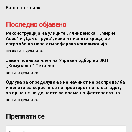
Е-пошта – линк
Последно објавено
Реконструкција на улиците „Илинденска“, „Мирче
Ацев“ и „Даме Груев“, како и нивните краци, со
изградба на нова атмосферска канализација
ПРОЕКТИ
15 јули, 2026
Јавен повик за член на Управен одбор во ЈКП
,,Комуналец” Пехчево
ВЕСТИ
03 јули, 2026
Одлука за определување на начинот на распределба
и цената за користење на просторот на плоштадот,
за вршење на дејности за време на Фестивалот на...
ВЕСТИ
03 јули, 2026
Преплати се