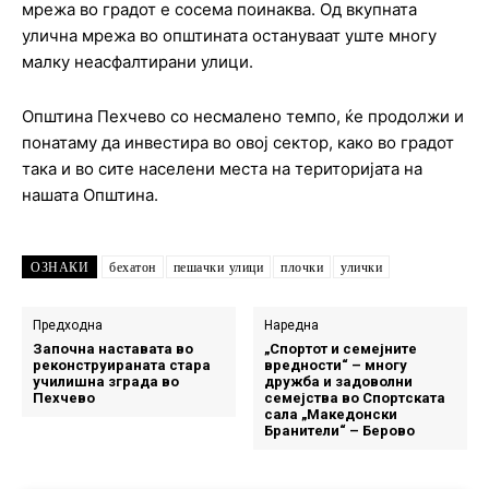
мрежа во градот е сосема поинаква. Од вкупната
улична мрежа во општината остануваат уште многу
малку неасфалтирани улици.
Општина Пехчево со несмалено темпо, ќе продолжи и
понатаму да инвестира во овој сектор, како во градот
така и во сите населени места на територијата на
нашата Општина.
ОЗНАКИ
бехатон
пешачки улици
плочки
улички
Предходна
Наредна
Започна наставата во
„Спортот и семејните
реконструираната стара
вредности“ – многу
училишна зграда во
дружба и задоволни
Пехчево
семејства во Спортската
сала „Македонски
Бранители“ – Берово