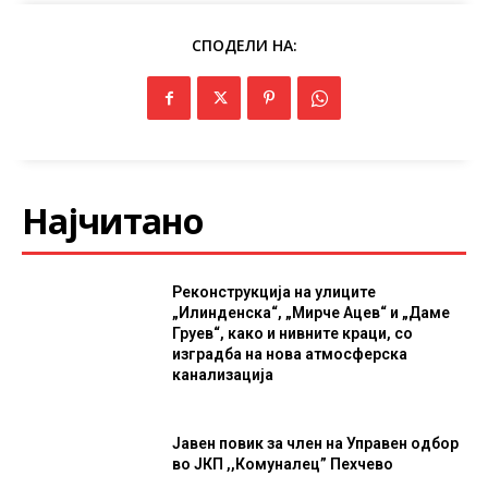
СПОДЕЛИ НА:
Најчитано
Реконструкција на улиците
„Илинденска“, „Мирче Ацев“ и „Даме
Груев“, како и нивните краци, со
изградба на нова атмосферска
канализација
Јавен повик за член на Управен одбор
во ЈКП ,,Комуналец” Пехчево