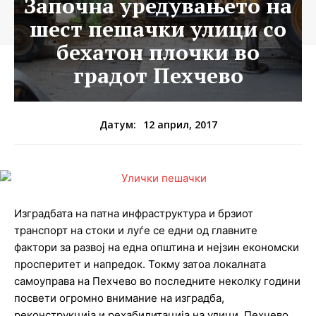
Започна уредувањето на
шест пешачки улици со
бехатон плочки во
градот Пехчево
12 април, 2017
Датум:
Изградбата на патна инфраструктура и брзиот
транспорт на стоки и луѓе се едни од главните
фактори за развој на една општина и нејзин економски
просперитет и напредок. Токму затоа локалната
самоуправа на Пехчево во последните неколку години
посвети огромно внимание на изградба,
реконструкција и рехабилитација на улици. Пехчево