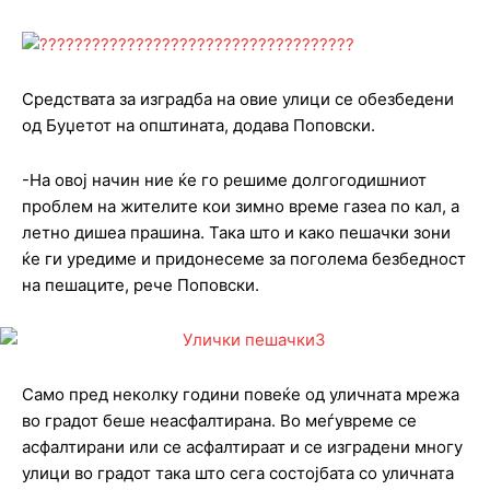
Средствата за изградба на овие улици се обезбедени
од Буџетот на општината, додава Поповски.
-На овој начин ние ќе го решиме долгогодишниот
проблем на жителите кои зимно време газеа по кал, а
летно дишеа прашина. Така што и како пешачки зони
ќе ги уредиме и придонесеме за поголема безбедност
на пешаците, рече Поповски.
Само пред неколку години повеќе од уличната мрежа
во градот беше неасфалтирана. Во меѓувреме се
асфалтирани или се асфалтираат и се изградени многу
улици во градот така што сега состојбата со уличната