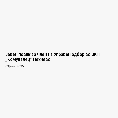
Јавен повик за член на Управен одбор во ЈКП
,,Комуналец” Пехчево
03 Јули, 2026