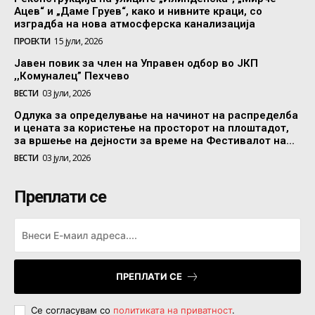
Ацев“ и „Даме Груев“, како и нивните краци, со
изградба на нова атмосферска канализација
ПРОЕКТИ
15 јули, 2026
Јавен повик за член на Управен одбор во ЈКП
,,Комуналец” Пехчево
ВЕСТИ
03 јули, 2026
Одлука за определување на начинот на распределба
и цената за користење на просторот на плоштадот,
за вршење на дејности за време на Фестивалот на...
ВЕСТИ
03 јули, 2026
Преплати се
ПРЕПЛАТИ СЕ
Се согласувам со
политиката на приватност
.