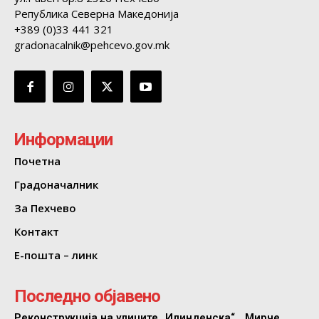
Република Северна Македонија
+389 (0)33 441 321
gradonacalnik@pehcevo.gov.mk
Информации
Почетна
Градоначалник
За Пехчево
Контакт
Е-пошта – линк
Последно објавено
Реконструкција на улиците „Илинденска“, „Мирче