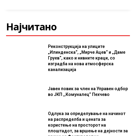
Најчитано
Реконструкција на улиците
„Илинденска“, „Мирче Ацев“ и „Даме
Груев“, како и нивните краци, со
изградба на нова атмосферска
канализација
Јавен повик за член на Управен одбор
во ЈКП ,,Комуналец” Пехчево
Одлука за определување на начинот
на распределба и цената за
користење на просторот на
плоштадот, за вршење на дејности за