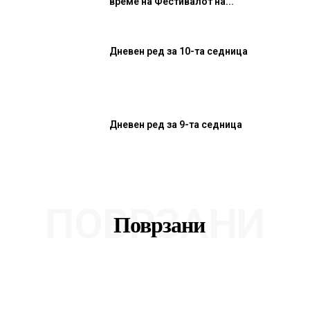
време на Фестивалот на...
Дневен ред за 10-та седница
Дневен ред за 9-та седница
ПОВРЗАНИ
Поврзани