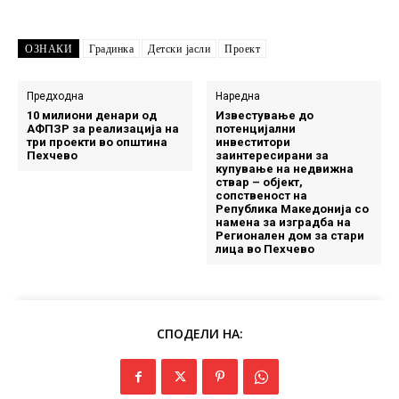
ОЗНАКИ
Градинка
Детски јасли
Проект
Предходна
Наредна
10 милиони денари од
Известување до
АФПЗР за реализација на
потенцијални
три проекти во општина
инвеститори
Пехчево
заинтересирани за
купување на недвижна
ствар – објект,
сопственост на
Република Македонија со
намена за изградба на
Регионален дом за стари
лица во Пехчево
СПОДЕЛИ НА: