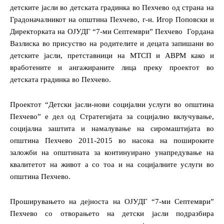
детските јасли во детската градинка во Пехчево од страна на
Градоначалникот на општина Пехчево, г-н. Игор Поповски и
Директорката на ОЈУДГ
“7-ми Септември” Пехчево
Гордана
Вазлиска
во присуство на родителите и децата запишани во
детските јасли, претставници на МТСП и АВРМ како и
вработените и ангажираните лица преку проектот во
детската градинка во Пехчево.
Проектот “Детски јасли-нови социјални услуги во општина
Пехчево” е дел од Стратегијата за социјално вклучување,
социјална заштита и намалување на сиромаштијата во
општина Пехчево 2011-2015 во насока на пошироките
заложби на општината за континуирано унапредување на
квалитетот на живот а со тоа и на социјалните услуги во
општина Пехчево.
Проширувањето на дејноста на ОЈУДГ
“7-ми Септември”
Пехчево со отворањето на детски јасли подразбира