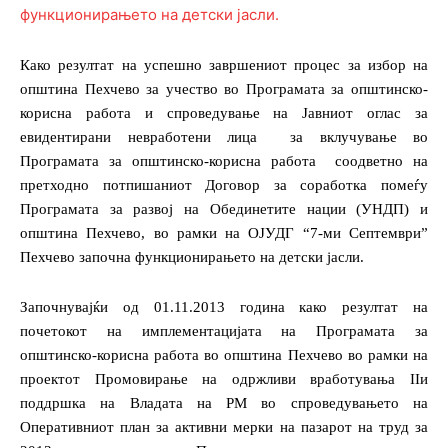
Како резултат на успешно завршениот процес за избор на
општина Пехчево за учество во Програмата за општинско-
корисна работа и спроведување на Јавниот оглас за
евидентирани невработени лица
за вклучување во
Програмата за општинско-корисна работа
соодветно на
претходно потпишаниот Договор за соработка помеѓу
Програмата за развој на Обединетите нации (УНДП) и
општина Пехчево, во рамки на ОЈУДГ “7-ми Септември”
Пехчево започна функционирањето на детски јасли.
Започнувајќи од 01.11.2013 година како резултат на
почетокот на имплементацијата на Програмата за
општинско-корисна работа во општина Пехчево во рамки на
проектот Промовирање на одржливи вработувања
II
и
поддршка на Владата на РМ во спроведувањето на
Оперативниот план за активни мерки на пазарот на труд за