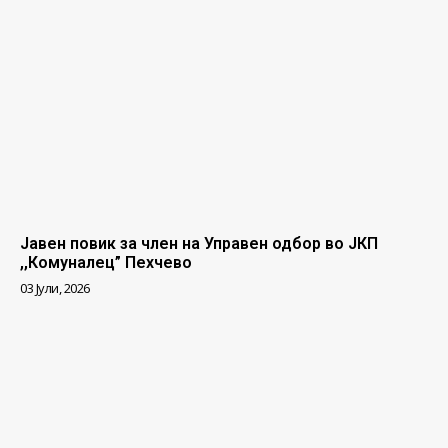
Јавен повик за член на Управен одбор во ЈКП
,,Комуналец” Пехчево
03 Јули, 2026