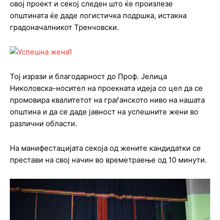
овој проект и секој следен што ќе произлезе
општината ќе даде логистичка подршка, истакна
градоначалникот Тренчовски.
Тој изрази и благодарност до Проф. Јелица
Николовска-носител на проекната идеја со цел да се
промовира квалитетот на граѓанското ниво на нашата
општина и да се даде јавност на успешните жени во
различни области.
На манифестацијата секоја од жените кандидатки се
престави на свој начин во времетраење од 10 минути.