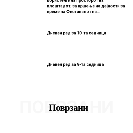
користење на просторот на
плоштадот, за вршење на дејности за
време на Фестивалот на...
Дневен ред за 10-та седница
Дневен ред за 9-та седница
ПОВРЗАНИ
Поврзани