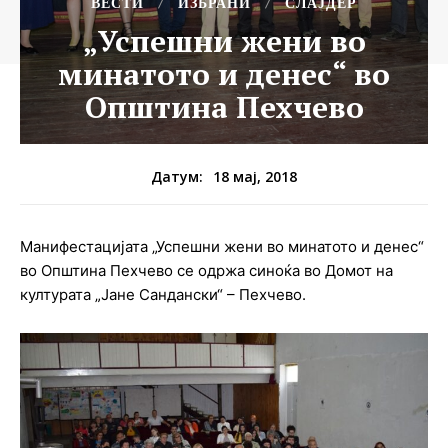
ВЕСТИ
ИЗБРАНИ
СЛАЈДЕР
„Успешни жени во
минатото и денес“ во
Општина Пехчево
18 мај, 2018
Датум:
Манифестацијата „Успешни жени во минатото и денес“
во Општина Пехчево се одржа синоќа во Домот на
културата „Јане Сандански“ – Пехчево.