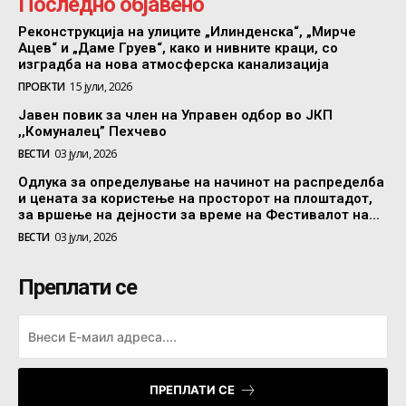
Последно објавено
Реконструкција на улиците „Илинденска“, „Мирче
Ацев“ и „Даме Груев“, како и нивните краци, со
изградба на нова атмосферска канализација
ПРОЕКТИ
15 јули, 2026
Јавен повик за член на Управен одбор во ЈКП
,,Комуналец” Пехчево
ВЕСТИ
03 јули, 2026
Одлука за определување на начинот на распределба
и цената за користење на просторот на плоштадот,
за вршење на дејности за време на Фестивалот на...
ВЕСТИ
03 јули, 2026
Преплати се
ПРЕПЛАТИ СЕ