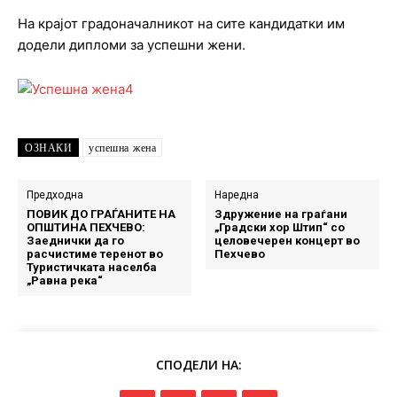
На крајот градоначалникот на сите кандидатки им
додели дипломи за успешни жени.
ОЗНАКИ
успешна жена
Предходна
Наредна
ПОВИК ДО ГРАЃАНИТЕ НА
Здружение на граѓани
ОПШТИНА ПЕХЧЕВО:
„Градски хор Штип“ со
Заеднички да го
целовечерен концерт во
расчистиме теренот во
Пехчево
Туристичката населба
„Равна река“
СПОДЕЛИ НА: