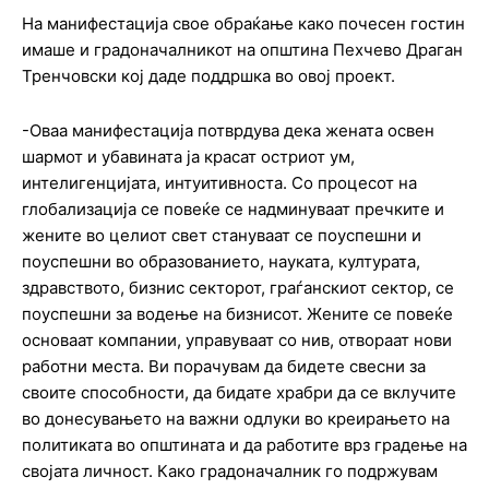
На манифестација свое обраќање како почесен гостин
имаше и градоначалникот на општина Пехчево Драган
Тренчовски кој даде поддршка во овој проект.
-Оваа манифестација потврдува дека жената освен
шармот и убавината ја красат остриот ум,
интелигенцијата, интуитивноста. Со процесот на
глобализација се повеќе се надминуваат пречките и
жените во целиот свет стануваат се поуспешни и
поуспешни во образованието, науката, културата,
здравството, бизнис секторот, граѓанскиот сектор, се
поуспешни за водење на бизнисот. Жените се повеќе
основаат компании, управуваат со нив, отвораат нови
работни места. Ви порачувам да бидете свесни за
своите способности, да бидате храбри да се вклучите
во донесувањето на важни одлуки во креирањето на
политиката во општината и да работите врз градење на
својата личност. Како градоначалник го подржувам