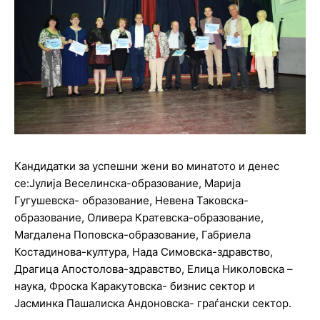
Кандидатки за успешни жени во минатото и денес
се:Јулија Веселинска-образование, Марија
Гугушевска- образование, Невена Таковска-
образование, Оливера Кратевска-образование,
Магдалена Поповска-образование, Габриела
Костадинова-култура, Нада Симовска-здравство,
Драгица Апостолова-здравство, Елица Николовска –
наука, Фроска Каракутовска- бизнис сектор и
Јасминка Пашалиска Андоновска- граѓански сектор.