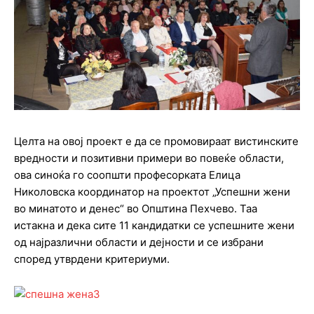
Целта на овој проект е да се промовираат вистинските
вредности и позитивни примери во повеќе области,
ова синоќа го соопшти професорката Елица
Николовска координатор на проектот „Успешни жени
во минатото и денес“ во Општина Пехчево. Таа
истакна и дека сите 11 кандидатки се успешните жени
од најразлични области и дејности и се избрани
според утврдени критериуми.