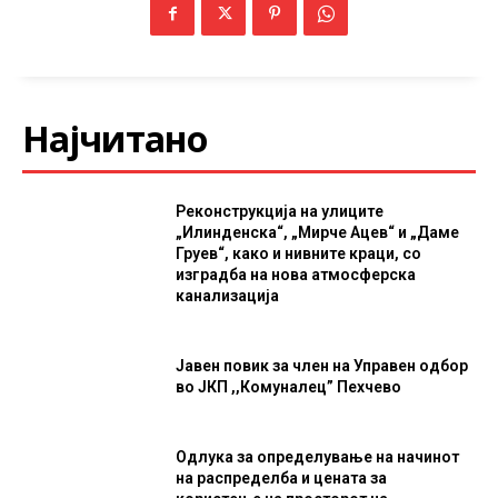
Најчитано
Реконструкција на улиците
„Илинденска“, „Мирче Ацев“ и „Даме
Груев“, како и нивните краци, со
изградба на нова атмосферска
канализација
Јавен повик за член на Управен одбор
во ЈКП ,,Комуналец” Пехчево
Одлука за определување на начинот
на распределба и цената за