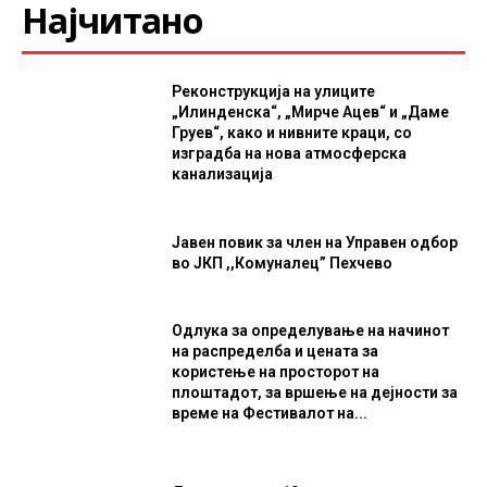
Најчитано
Реконструкција на улиците
„Илинденска“, „Мирче Ацев“ и „Даме
Груев“, како и нивните краци, со
изградба на нова атмосферска
канализација
Јавен повик за член на Управен одбор
во ЈКП ,,Комуналец” Пехчево
Одлука за определување на начинот
на распределба и цената за
користење на просторот на
плоштадот, за вршење на дејности за
време на Фестивалот на...