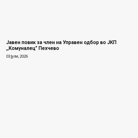
Јавен повик за член на Управен одбор во ЈКП
,,Комуналец” Пехчево
03 Јули, 2026