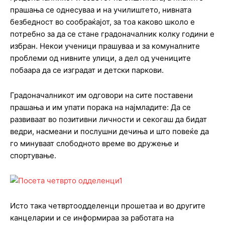
прашања се однесуваа и на училиштето, нивната
безбедност во сообраќајот, за тоа каково школо е
потребно за да се стане градоначалник колку години е
избран. Некои ученици прашуваа и за комуналните
проблеми од нивните улици, а дел од учениците
побаара да се изградат и детски паркови.
Градоначалникот им одговори на сите поставени
прашања и им упати порака на најмладите: Да се
развиваат во позитивни личности и секогаш да бидат
ведри, насмеани и послушни дечиња и што повеќе да
го минуваат слободното време во дружење и
спортување.
Исто така четвртоодделенци прошетаа и во другите
канцеларии и се информираа за работата на