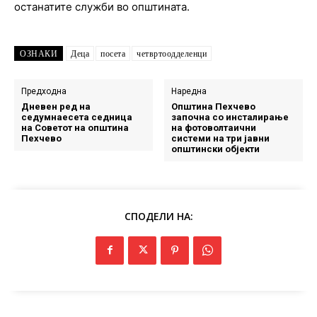
останатите служби во општината.
ОЗНАКИ
Деца
посета
четвртоодделенци
Предходна
Наредна
Дневен ред на
Општина Пехчево
седумнаесета седница
започна со инсталирање
на Советот на општина
на фотоволтаични
Пехчево
системи на три јавни
општински објекти
СПОДЕЛИ НА: