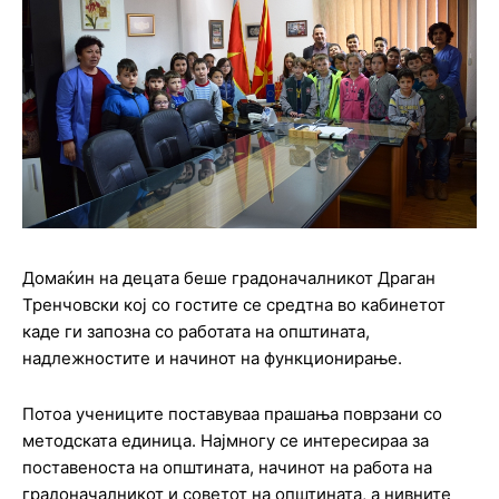
Домаќин на децата беше градоначалникот Драган
Тренчовски кој со гостите се средтна во кабинетот
каде ги запозна со работата на општината,
надлежностите и начинот на функционирање.
Потоа учениците поставуваа прашања поврзани со
методската единица. Најмногу се интересираа за
поставеноста на општината, начинот на работа на
градоначалникот и советот на општината, а нивните