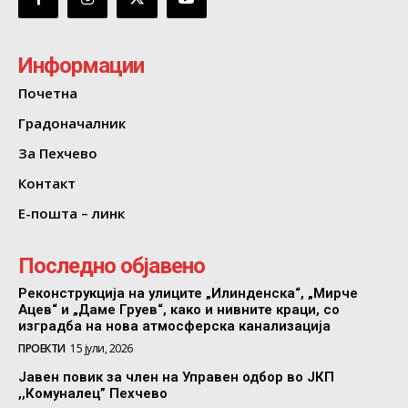
Информации
Почетна
Градоначалник
За Пехчево
Контакт
Е-пошта – линк
Последно објавено
Реконструкција на улиците „Илинденска“, „Мирче
Ацев“ и „Даме Груев“, како и нивните краци, со
изградба на нова атмосферска канализација
ПРОЕКТИ
15 јули, 2026
Јавен повик за член на Управен одбор во ЈКП
,,Комуналец” Пехчево