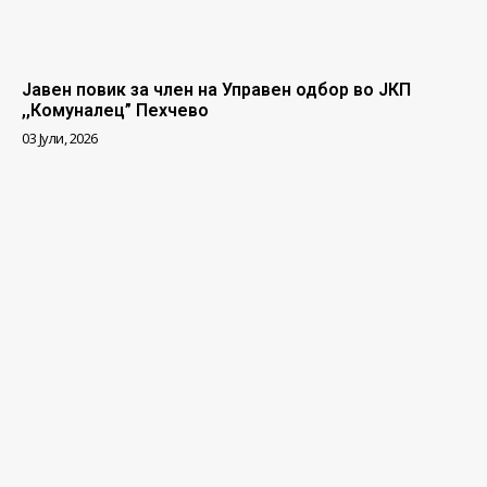
Јавен повик за член на Управен одбор во ЈКП
,,Комуналец” Пехчево
03 Јули, 2026