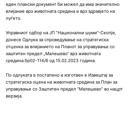
еден плански документ би можел да има значително
влијание врз животната средина и врз здравјето на
луѓето.
Управниот одбор на ЈП “Национални шуми”-Скопје,
донесе Одлука за спроведување на стратегиска
отценка за влијанието на Планот за управување со
заштитен предел „Малешево“ врз животната
средина.бр02-114/6 од 15.02.2023 година.
По одлуката е постапено и изготвен е Извештај за
стратегиска оцена на животната средина за План за
управување со Заштитен предел “Малешево” во нацрт
верзија.