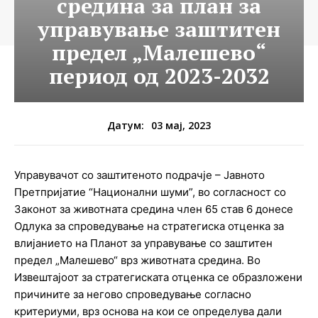
средина за план за
управување заштитен
предел „Малешево“
период од 2023-2032
03 мај, 2023
Датум:
Управувачот со заштитеното подрачје – Јавното
Претпријатие “Национални шуми”, во согласност со
Законот за животната средина член 65 став 6 донесе
Одлука за спроведување на стратегиска отценка за
влијанието на Планот за управување со заштитен
предел „Малешево“ врз животната средина. Во
Извештајoот за стратегиската отценка се образложени
причините за негово спроведување согласно
критериуми, врз основа на кои се определува дали