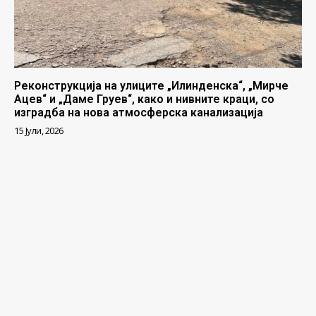
Реконструкција на улиците „Илинденска“, „Мирче
Ацев“ и „Даме Груев“, како и нивните краци, со
изградба на нова атмосферска канализација
15 Јули, 2026