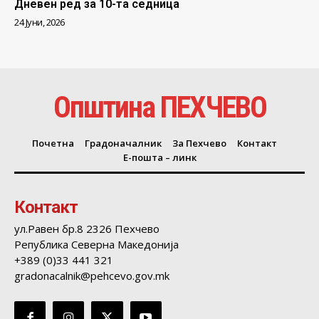
Дневен ред за 10-та седница
24 Јуни, 2026
Општина ПЕХЧЕВО
Почетна
Градоначалник
За Пехчево
Контакт
Е-пошта – линк
Контакт
ул.Равен бр.8 2326 Пехчево
Република Северна Македонија
+389 (0)33 441 321
gradonacalnik@pehcevo.gov.mk