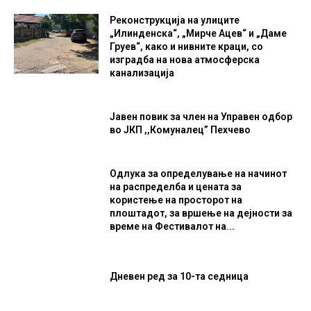
Реконструкција на улиците
„Илинденска“, „Мирче Ацев“ и „Даме
Груев“, како и нивните краци, со
изградба на нова атмосферска
канализација
Јавен повик за член на Управен одбор
во ЈКП ,,Комуналец” Пехчево
Одлука за определување на начинот
на распределба и цената за
користење на просторот на
плоштадот, за вршење на дејности за
време на Фестивалот на...
Дневен ред за 10-та седница