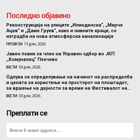
Последно објавено
Реконструкција на улиците „Илинденска“, „Мирче
Ацев“ и „Даме Груев“, како и нивните краци, со
изградба на нова атмосферска канализација
ПРОЕКТИ
15 јули, 2026
Јавен повик за член на Управен одбор во ЈКП
,,Комуналец” Пехчево
ВЕСТИ
03 јули, 2026
Одлука за определување на начинот на распределба
и цената за користење на просторот на плоштадот,
за вршење на дејности за време на Фестивалот на...
ВЕСТИ
03 јули, 2026
Преплати се