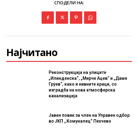
СПОДЕЛИ НА:
Најчитано
Реконструкција на улиците
„Илинденска“, „Мирче Ацев“ и „Даме
Груев“, како и нивните краци, со
изградба на нова атмосферска
канализација
Јавен повик за член на Управен одбор
во ЈКП ,,Комуналец” Пехчево