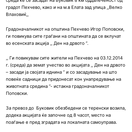
среда ќе се засадат на Буковик 8 км оддалеченост од
градот Пехчево, како и на м.в Елата зад улица ,,Велко
Влаховиќ,,
Градоначалникот на општина Пехчево Игор Поповски,
ги повикува сите граѓани на општината да се вклучат
во есенската акција ,, Ден на дрвото “.
,, Ги повикувам сите жители на Пехчево на 03.12.2014
г. (среда) да земат учество во акцијата ,, Ден на дрвото
– засади ја својата иднина ’’ и со засадување на што
повеќе садници да придонесат кон унапредување на
животната средина ’’- истакна градоначалникот
Поповски.
За превоз до Буковик обезбедени се теренски возила,
додека акцијата ќе започне од 8 часот, место на
поаѓање е пред зградата на локалната самоуправа.