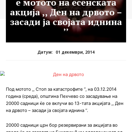
е мотото на есенската
акција ,, Ден на дрвото –
засади ја својата иднина
’’
01 декември, 2014
Датум:
Под мотото ,, Стоп за катастрофите ’’, на 03.12.2014
година (среда), општина Пехчево со засадување на
20000 садници ќе се вклучи во 13-тата акцијата ,, Ден
на дрвото – засади ја својата иднина ’’.
20000 садници црн бор резервирани за акцијата во