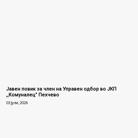
Јавен повик за член на Управен одбор во ЈКП
,,Комуналец” Пехчево
03 Јули, 2026