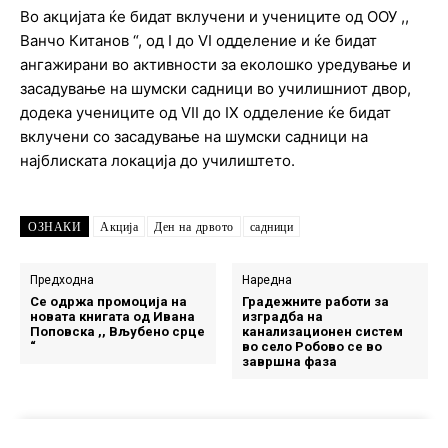
Во акцијата ќе бидат вклучени и учениците од ООУ ,,
Ванчо Китанов “, од I до VI одделение и ќе бидат
ангажирани во активности за еколошко уредување и
засадување на шумски садници во училишниот двор,
додека учениците од VII до IX одделение ќе бидат
вклучени со засадување на шумски садници на
најблиската локација до училиштето.
ОЗНАКИ
Акција
Ден на дрвото
садници
Предходна
Наредна
Се одржа промоција на
Градежните работи за
новата книгата од Ивана
изградба на
Поповска ,, Вљубено срце
канализационен систем
“
во село Робово се во
завршна фаза