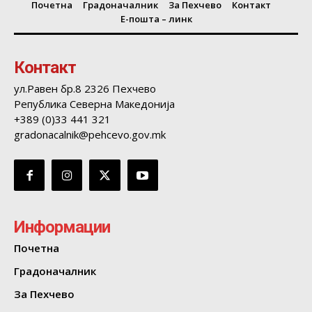
Почетна
Градоначалник
За Пехчево
Контакт
Е-пошта – линк
Контакт
ул.Равен бр.8 2326 Пехчево
Република Северна Македонија
+389 (0)33 441 321
gradonacalnik@pehcevo.gov.mk
Информации
Почетна
Градоначалник
За Пехчево