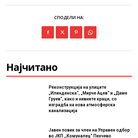
СПОДЕЛИ НА:
Најчитано
Реконструкција на улиците
„Илинденска“, „Мирче Ацев“ и „Даме
Груев“, како и нивните краци, со
изградба на нова атмосферска
канализација
Јавен повик за член на Управен одбор
во ЈКП ,,Комуналец” Пехчево