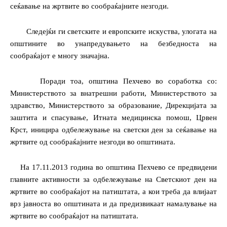
сеќавање на жртвите во сообраќајните незгоди.
Следејќи ги светските и европските искуства, улогата на
општините во унапредувањето на безбедноста на
сообраќајот е многу значајна.
Поради тоа, општина Пехчево
во соработка со:
Министерството за внатрешни работи, Министерството за
здравство, Министерството за образование, Дирекцијата за
заштита и спасување, Итната медицинска помош, Црвен
Крст, иницира одбележување на светски ден за сеќавање на
жртвите од сообраќајните незгоди во општината.
На 17.11.2013 година во општина Пехчево се предвидени
главните активности за одбележување на Светскиот ден на
жртвите во сообраќајот на патиштата, а кои треба да влијаат
врз јавноста во општината и да предизвикаат намалување на
жртвите во сообраќајот на патиштата.