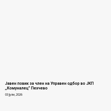
Јавен повик за член на Управен одбор во ЈКП
,,Комуналец” Пехчево
03 Јули, 2026