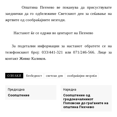
Општина Пехчево ве поканува да присуствувате
заеднички да го одбележиме Светскиот ден за сеќавање на
жртвите од сообраќајните незгоди.
Настанот ќе се одржи во центарот на Пехчево
За подетални информации за настанот обратете се на
телефонскиот број: 033/441-321 или 071/246-566. Лице за
контакт Живко Каликов.
ОЗНАКИ
безбедност
светски ден
сообраќијни несреќи
Предходна
Наредна
Соопштение
Соопштение од
градоначалникот
Поповски до граѓаните на
општина Пехчево