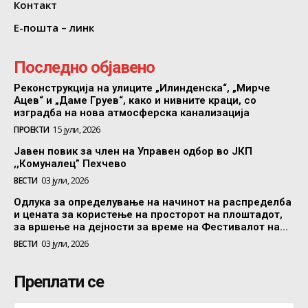
Контакт
Е-пошта – линк
Последно објавено
Реконструкција на улиците „Илинденска“, „Мирче
Ацев“ и „Даме Груев“, како и нивните краци, со
изградба на нова атмосферска канализација
ПРОЕКТИ
15 јули, 2026
Јавен повик за член на Управен одбор во ЈКП
,,Комуналец” Пехчево
ВЕСТИ
03 јули, 2026
Одлука за определување на начинот на распределба
и цената за користење на просторот на плоштадот,
за вршење на дејности за време на Фестивалот на...
ВЕСТИ
03 јули, 2026
Преплати се