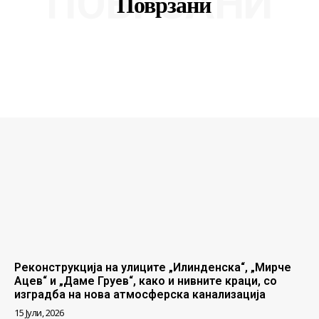
ПОВРЗАНИ
Поврзани
Реконструкција на улиците „Илинденска“, „Мирче
Ацев“ и „Даме Груев“, како и нивните краци, со
изградба на нова атмосферска канализација
15 Јули, 2026