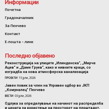
Информации
Почетна
Градоначалник
За Пехчево
Контакт
Е-пошта – линк
Последно објавено
Реконструкција на улиците „Илинденска“, „Мирче
Ацев“ и „Даме Груев“, како и нивните краци, со
изградба на нова атмосферска канализација
ПРОЕКТИ
15 јули, 2026
Јавен повик за член на Управен одбор во ЈКП
,,Комуналец” Пехчево
ВЕСТИ
03 јули, 2026
Одлука за определување на начинот на распределба
и цената за користење на просторот на плоштадот,