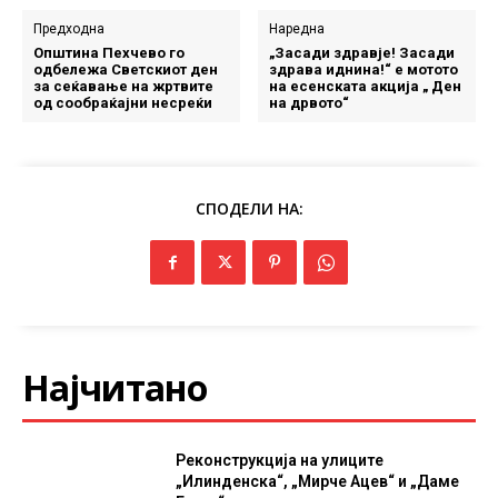
Предходна
Наредна
Општина Пехчево го
„Засади здравје! Засади
одбележа Светскиот ден
здрава иднина!“ е мотото
за сеќавање на жртвите
на есенската акција „ Ден
од сообраќајни несреќи
на дрвото“
СПОДЕЛИ НА:
Најчитано
Реконструкција на улиците
„Илинденска“, „Мирче Ацев“ и „Даме