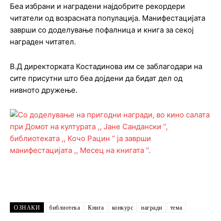
Беа избрани и наградени најдобрите рекордери
читатели од возрасната популација. Манифестацијата
заврши со доделување пофалница и книга за секој
награден читател.
В.Д директорката Костадинова им се заблагодари на
сите присутни што беа дојдени да бидат дел од
нивното дружење.
ОЗНАКИ
библиотека
Книга
конкурс
награди
тема