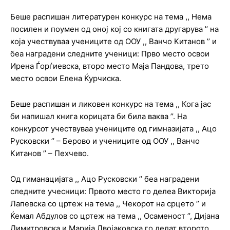
Беше распишан литературен конкурс на тема ,, Нема
посилен и поумен од оној кој со книгата другарува ’’ на
која учествуваа учениците од ООУ ,, Ванчо Китанов ’’ и
беа наградени следните ученици: Прво место освои
Ирена Ѓорѓиевска, второ место Маја Пандова, трето
место освои Елена Ќурчиска.
Беше распишан и ликовен конкурс на тема ,, Кога јас
би напишал книга корицата би била ваква ’’. На
конкурсот учествуваа учениците од гимназијата ,, Ацо
Русковски ’’ – Берово и учениците од ООУ ,, Ванчо
Китанов ’’ – Пехчево.
Од гиманацијата ,, Ацо Русковски ’’ беа наградени
следните учесници: Првото место го делеа Викторија
Лапевска со цртеж на тема ,, Чекорот на срцето ’’ и
Ќемал Абдулов со цртеж на тема ,, Осаменост ’’, Дијана
Димитровска и Марија Двојаковска го делат второто