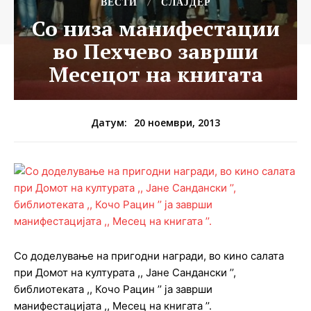
ВЕСТИ
СЛАЈДЕР
Со низа манифестации
во Пехчево заврши
Месецот на книгата
20 ноември, 2013
Датум:
Со доделување на пригодни награди, во кино салата
при Домот на културата ,, Јане Сандански ’’,
библиотеката ,, Кочо Рацин ’’ ја заврши
манифестацијата ,, Месец на книгата ’’.