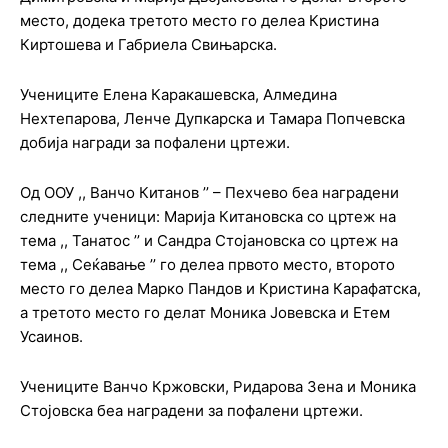
место, додека третото место го делеа Кристина
Киртошева и Габриела Свињарска.
Учениците Елена Каракашевска, Алмедина
Нехтепарова, Ленче Дупкарска и Тамара Попчевска
добија награди за пофалени цртежи.
Од ООУ ,, Ванчо Китанов ’’ – Пехчево беа наградени
следните ученици: Марија Китановска со цртеж на
тема ,, Танатос ’’ и Сандра Стојановска со цртеж на
тема ,, Сеќавање ’’ го делеа првото место, второто
место го делеа Марко Пандов и Кристина Карафатска,
а третото место го делат Моника Јовевска и Етем
Усаинов.
Учениците Ванчо Кржовски, Ридарова Зена и Моника
Стојовска беа наградени за пофалени цртежи.