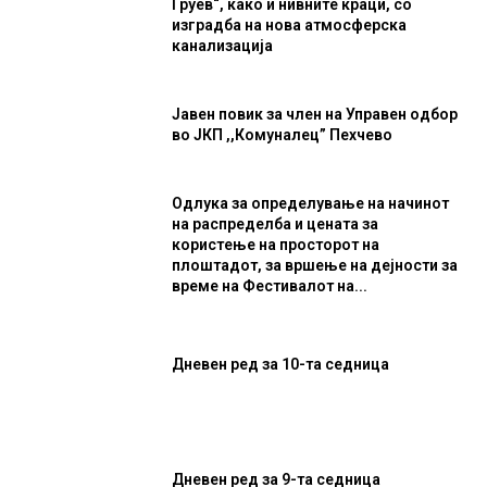
Груев“, како и нивните краци, со
изградба на нова атмосферска
канализација
Јавен повик за член на Управен одбор
во ЈКП ,,Комуналец” Пехчево
Одлука за определување на начинот
на распределба и цената за
користење на просторот на
плоштадот, за вршење на дејности за
време на Фестивалот на...
Дневен ред за 10-та седница
Дневен ред за 9-та седница