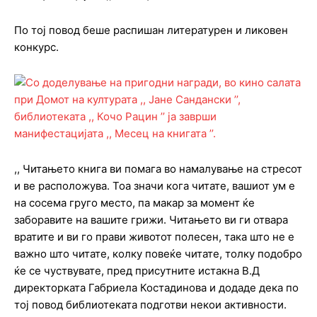
По тој повод беше распишан литературен и ликовен
конкурс.
,, Читањето книга ви помага во намалување на стресот
и ве расположува. Тоа значи кога читате, вашиот ум е
на сосема груго место, па макар за момент ќе
заборавите на вашите грижи. Читањето ви ги отвара
вратите и ви го прави животот полесен, така што не е
важно што читате, колку повеќе читате, толку подобро
ќе се чуствувате, пред присутните истакна В.Д
директорката Габриела Костадинова и додаде дека по
тој повод библиотеката подготви некои активности.