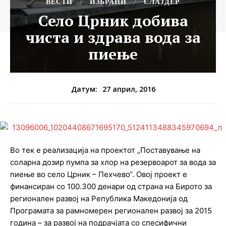
ВЕСТИ
ИЗБРАНИ
СЛАЈДЕР
Село Црник добива
чиста и здрава вода за
пиење
27 април, 2016
Датум:
Во тек е реализација на проектот „Поставување на
соларна дозир пумпа за хлор на резервоарот за вода за
пиење во село Црник – Пехчево“. Овој проект е
финансиран со 100.300 денари од страна на Бирото за
регионален развој на Република Македонија од
Програмата за рамномерен регионален развој за 2015
година – за развој на подрачјата со спесифични