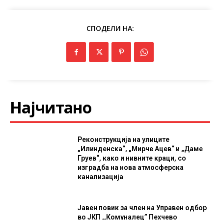
СПОДЕЛИ НА:
Најчитано
Реконструкција на улиците
„Илинденска“, „Мирче Ацев“ и „Даме
Груев“, како и нивните краци, со
изградба на нова атмосферска
канализација
Јавен повик за член на Управен одбор
во ЈКП ,,Комуналец” Пехчево