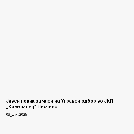
Јавен повик за член на Управен одбор во ЈКП
,,Комуналец” Пехчево
03 Јули, 2026