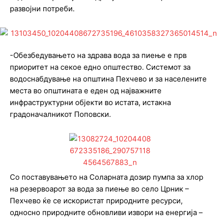
развојни потреби.
-Обезбедувањето на здрава вода за пиење е прв
приоритет на секое едно општество. Системот за
водоснабдување на општина Пехчево и за населените
места во општината е еден од најважните
инфраструктурни објекти во истата, истакна
градоначалникот Поповски.
Со поставувањето на Соларната дозир пумпа за хлор
на резервоарот за вода за пиење во село Црник –
Пехчево ќе се искористат природните ресурси,
односно природните обновливи извори на енергија –