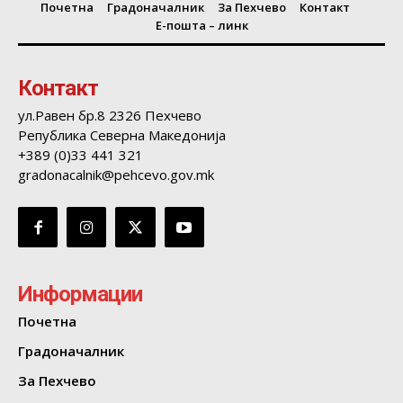
Почетна
Градоначалник
За Пехчево
Контакт
Е-пошта – линк
Контакт
ул.Равен бр.8 2326 Пехчево
Република Северна Македонија
+389 (0)33 441 321
gradonacalnik@pehcevo.gov.mk
Информации
Почетна
Градоначалник
За Пехчево