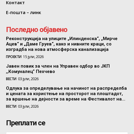
Контакт
Е-пошта – линк
Последно објавено
Реконструкција на улиците „Илинденска“, „Мирче
Ацев“ и „Даме Груев“, како и нивните краци, со
изградба на нова атмосферска канализација
ПРОЕКТИ
15 јули, 2026
Јавен повик за член на Управен одбор во ЈКП
,,Комуналец” Пехчево
ВЕСТИ
03 јули, 2026
Одлука за определување на начинот на распределба
и цената за користење на просторот на плоштадот,
за вршење на дејности за време на Фестивалот на...
ВЕСТИ
03 јули, 2026
Преплати се