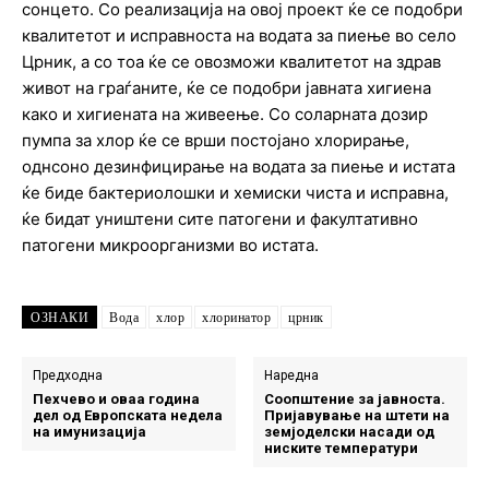
сонцето. Со реализација на овој проект ќе се подобри
квалитетот и исправноста на водата за пиење во село
Црник, а со тоа ќе се овозможи квалитетот на здрав
живот на граѓаните, ќе се подобри јавната хигиена
како и хигиената на живеење. Со соларната дозир
пумпа за хлор ќе се врши постојано хлорирање,
однсоно дезинфицирање на водата за пиење и истата
ќе биде бактериолошки и хемиски чиста и исправна,
ќе бидат уништени сите патогени и факултативно
патогени микроорганизми во истата.
ОЗНАКИ
Вода
хлор
хлоринатор
црник
Предходна
Наредна
Пехчево и оваа година
Соопштение за јавноста.
дел од Европската недела
Пријавување на штети на
на имунизација
земјоделски насади од
ниските температури