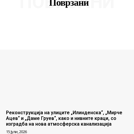
ПОВРЗАНИ
Поврзани
Реконструкција на улиците „Илинденска“, „Мирче
Ацев“ и „Даме Груев“, како и нивните краци, со
изградба на нова атмосферска канализација
15 Јули, 2026