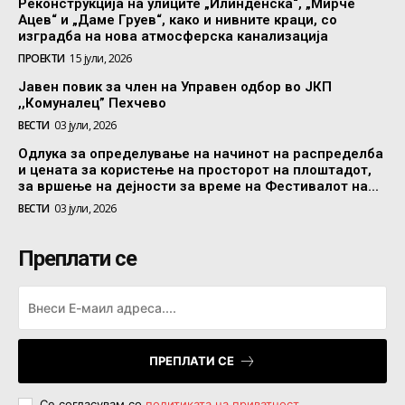
Реконструкција на улиците „Илинденска“, „Мирче
Ацев“ и „Даме Груев“, како и нивните краци, со
изградба на нова атмосферска канализација
ПРОЕКТИ
15 јули, 2026
Јавен повик за член на Управен одбор во ЈКП
,,Комуналец” Пехчево
ВЕСТИ
03 јули, 2026
Одлука за определување на начинот на распределба
и цената за користење на просторот на плоштадот,
за вршење на дејности за време на Фестивалот на...
ВЕСТИ
03 јули, 2026
Преплати се
ПРЕПЛАТИ СЕ
Се согласувам со
политиката на приватност
.