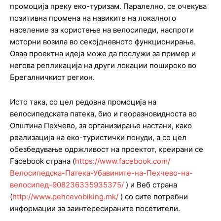
промоција преку еко-туризам. Паралелно, се очекува
позитивна промена на навиките на локалното
население за користење на велосипеди, наспроти
моторни возила во секојдневното функционирање.
Оваа проектна идеја може да послужи за пример и
негова репликација на други локации пошироко во
Брегалничкиот регион.
Исто така, со цел редовна промоција на
велосипедската патека, био и георазновидноста во
Општина Пехчево, за организирање настани, како
реализација на еко-туристички понуди, а со цел
обезбедување одржливост на проектот, креирани се
Facebook страна (
https://www.facebook.com/
Велосипедска-Патека-Убавините-на-Пехчево-на-
велосипед-908236335935375/
) и Веб страна
(
http://www.pehcevobiking.mk/
) со сите потребни
информации за заинтересираните посетители.