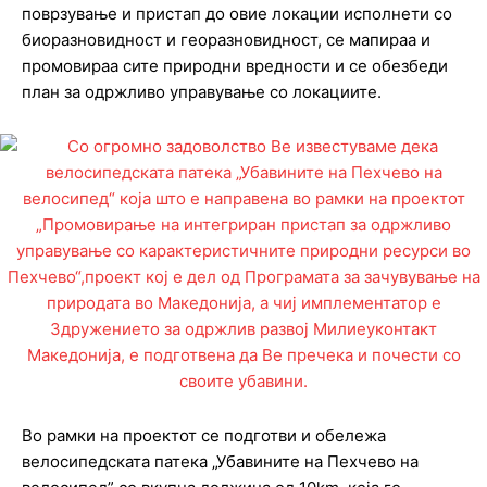
поврзување и пристап до овие локации исполнети со
биоразновидност и георазновидност, се мапираа и
промовираа сите природни вредности и се обезбеди
план за одржливо управување со локациите.
Во рамки на проектот се подготви и обележа
велосипедската патека „Убавините на Пехчево на