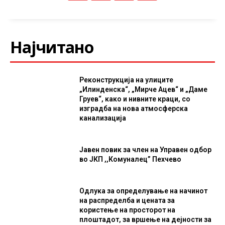
Најчитано
Реконструкција на улиците
„Илинденска“, „Мирче Ацев“ и „Даме
Груев“, како и нивните краци, со
изградба на нова атмосферска
канализација
Јавен повик за член на Управен одбор
во ЈКП ,,Комуналец” Пехчево
Одлука за определување на начинот
на распределба и цената за
користење на просторот на
плоштадот, за вршење на дејности за