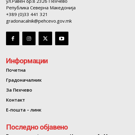
ул.Равен бр.8 2326 Пехчево
Република Северна Македонија
+389 (0)33 441 321
gradonacalnik@pehcevo.gov.mk
Информации
Почетна
Градоначалник
За Пехчево
Контакт
Е-пошта – линк
Последно објавено