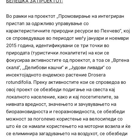
БЕЛЕШКА ЗА ПРОЕКТОТ
:
Во рамки на проектот „Промовирање на интегриран
пристап за одржливо управување со
карактеристичните природни ресурси во Пехчево“, кој
се спроведуваше во периодот меѓу јануари и ноември
2015 година, идентификувани се три точки во
природата (туристички локалитети) на кои се
фокусираа активностите од проектот, а тоа се „Вртена
скала“, „Делибови кашчи“ и „Јудови ливади“ со
инсектојадното ендемско растение Drosera
rotundifolia. Преку активностите кои се спроведоа во
овој проект се обезбеди подигање на свеста кај
локалното население, како и кај посетителите, за
нивната вредност, значењето и зачувувањето на
биоразновидноста и георазновидноста, се обезбеди
можност за поголемо користење на велосипеди со
што ќе се намали користењето на моторни возила и ќе
се елиминира загадувањето на воздухот, се обезбеди