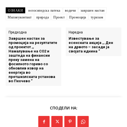
ОЗНАКИ
велосипедска патека
водичи
завршен настан
Милиеуконтакт
природа
Проект
Промоција
туризам
Предходна
Наредна
Завршен настан за
Известување за
промоција на резултатите
есенската акција ,, Ден
од проектот ,,
на дрвото – засади ја
Намалување на СО2 и
својата иднина “
заштеда на финансии
преку замена на
фосилното гориво со
обновлив извор на
енергија во
претшколската установа
во Пехчево “
СПОДЕЛИ НА: