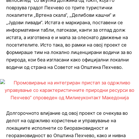
велосипед” со вкупна должина од 10km, која го
поврзува градот Пехчево со трите туристички
локалитети „Вртена скала“, „Делибови кашчи“ и
„Јудови ливади“. Истата е маркирана, поставени се
информативни табли, патокази, канти за отпад долж
истата, а изготвена е и мапа за олеснато движење на
посетителите. Исто така, во рамки на овој проект се
формираше тим на локално лиценцирани водичи за во
природа, кои беа изгласани како официјални локални
водичи од страна на Советот на Општина Пехчево.
Долгорочното влијание од овој проект се очекува во
делот на одржливо користење и управување на
локациите исполнети со биоразновидност и
георазновидност во Општина Пехчево, како и нивна