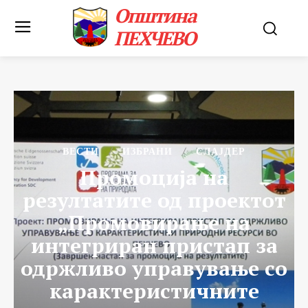
Општина
ПЕХЧЕВО
ВЕСТИ
ИЗБРАНИ
СЛАЈДЕР
Промоција на
резултатите од проектот
„Промовирање на
интегриран пристап за
одржливо управување со
карактеристичните