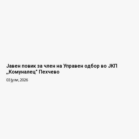
Јавен повик за член на Управен одбор во ЈКП
,,Комуналец” Пехчево
03 Јули, 2026