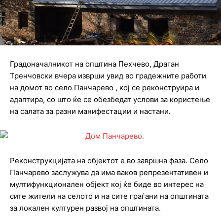
Градоначалникот на општина Пехчево, Драган
Тренчовски вчера изврши увид во градежните работи
на домот во село Панчарево , кој се реконструира и
адаптира, со што ќе се обезбедат услови за користење
на салата за разни манифестации и настани.
Реконструкцијата на објектот е во завршна фаза. Село
Панчарево заслужува да има ваков репрезентативен и
мултифункционален објект кој ќе биде во интерес на
сите жители на селото и на сите граѓани на општината
за локален културен развој на општината.