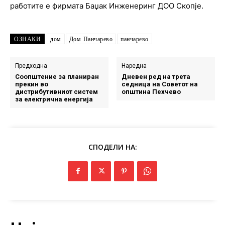
работите е фирмата Баџак Инженеринг ДОО Скопје.
ОЗНАКИ
дом
Дом Панчарево
панчарево
Предходна
Наредна
Соопштение за планиран
Дневен ред на трета
прекин во
седница на Советот на
дистрибутивниот систем
општина Пехчево
за електрична енергија
СПОДЕЛИ НА: