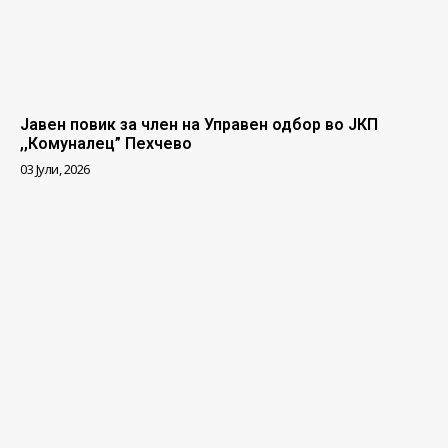
Јавен повик за член на Управен одбор во ЈКП
,,Комуналец” Пехчево
03 Јули, 2026