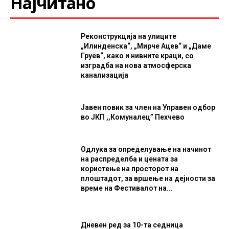
Најчитано
Реконструкција на улиците
„Илинденска“, „Мирче Ацев“ и „Даме
Груев“, како и нивните краци, со
изградба на нова атмосферска
канализација
Јавен повик за член на Управен одбор
во ЈКП ,,Комуналец” Пехчево
Одлука за определување на начинот
на распределба и цената за
користење на просторот на
плоштадот, за вршење на дејности за
време на Фестивалот на...
Дневен ред за 10-та седница