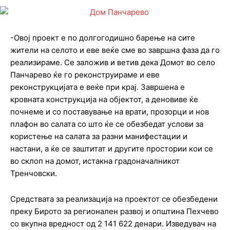
-Овој проект е по долгогодишно барење на сите
жители на селото и еве веќе сме во завршна фаза да го
реализираме. Се заложив и ветив дека Домот во село
Панчарево ќе го реконструираме и еве
реконструкцијата е веќе при крај. Завршена е
кровната конструкција на објектот, а деновиве ќе
почнеме и со поставување на врати, прозорци и нов
плафон во салата со што ќе се обезбедат услови за
користење на салата за разни манифестации и
настани, а ќе се заштитат и другите простории кои се
во склоп на домот, истакна градоначалникот
Тренчовски.
Средствата за реализација на проектот се обезбедени
преку Бирото за регионален развој и општина Пехчево
со вкупна вредност од 2 141 622 денари. Изведувач на