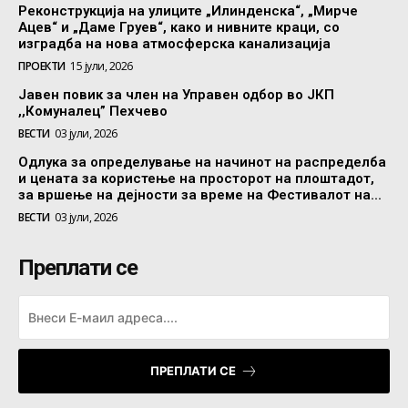
Реконструкција на улиците „Илинденска“, „Мирче
Ацев“ и „Даме Груев“, како и нивните краци, со
изградба на нова атмосферска канализација
ПРОЕКТИ
15 јули, 2026
Јавен повик за член на Управен одбор во ЈКП
,,Комуналец” Пехчево
ВЕСТИ
03 јули, 2026
Одлука за определување на начинот на распределба
и цената за користење на просторот на плоштадот,
за вршење на дејности за време на Фестивалот на...
ВЕСТИ
03 јули, 2026
Преплати се
ПРЕПЛАТИ СЕ