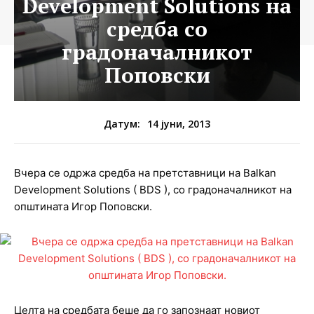
Development Solutions на
средба со
градоначалникот
Поповски
14 јуни, 2013
Датум:
Вчера се одржа средба на претставници на Balkan
Development Solutions ( BDS ), со градоначалникот на
општината Игор Поповски.
Целта на средбата беше да го запознаат новиот