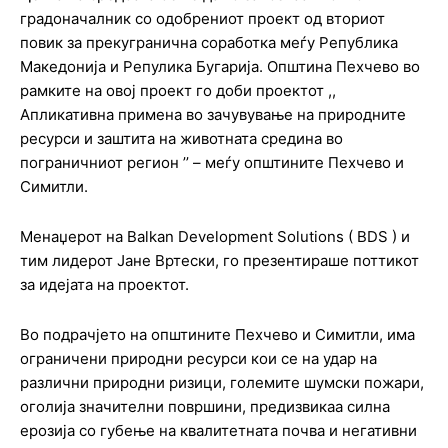
градоначалник со одобрениот проект од вториот
повик за прекугранична соработка меѓу Република
Македонија и Репулика Бугарија. Општина Пехчево во
рамките на овој проект го доби проектот ,,
Апликативна примена во зачувување на природните
ресурси и заштита на животната средина во
пограничниот регион ’’ – меѓу општините Пехчево и
Симитли.
Менаџерот на Balkan Development Solutions ( BDS ) и
тим лидерот Јане Вртески, го презентираше поттикот
за идејата на проектот.
Во подрачјето на општините Пехчево и Симитли, има
ограничени природни ресурси кои се на удар на
различни природни ризици, големите шумски пожари,
оголија значителни површини, предизвикаа силна
ерозија со губење на квалитетната почва и негативни