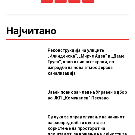
Најчитано
Реконструкција на улиците
„Илинденска“, „Мирче Ацев“ и „Даме
Груев“, како и нивните краци, со
изградба на нова атмосферска
канализација
Јавен повик за член на Управен одбор
во ЈКП ,,Комуналец” Пехчево
Одлука за определување на начинот
на распределба и цената за
користење на просторот на
плоштадот, за вршење на дејности за