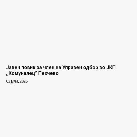
Јавен повик за член на Управен одбор во ЈКП
,,Комуналец” Пехчево
03 Јули, 2026