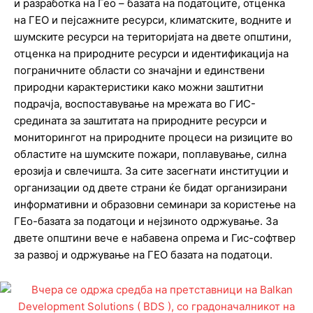
и разработка на Гео – базата на податоците, отценка
на ГЕО и пејсажните ресурси, климатските, водните и
шумските ресурси на територијата на двете општини,
отценка на природните ресурси и идентификација на
пограничните области со значајни и единствени
природни карактеристики како можни заштитни
подрачја, воспоставување на мрежата во ГИС-
средината за заштитата на природните ресурси и
мониторингот на природните процеси на ризиците во
областите на шумските пожари, поплавување, силна
ерозија и свлечишта. За сите засегнати институции и
организации од двете страни ќе бидат организирани
информативни и образовни семинари за користење на
ГЕо-базата за податоци и нејзиното одржување. За
двете општини вече е набавена опрема и Гис-софтвер
за развој и одржување на ГЕО базата на податоци.