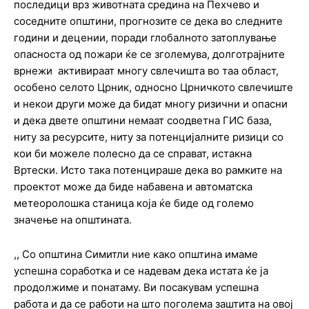
последици врз животната средина на Пехчево и
соседните општини, прогнозите се дека во следните
години и децении, поради глобалното затоплување
опасноста од пожари ќе се зголемува, долготрајните
врнежи активираат многу свлечишта во таа област,
особено селото Црник, односно Црничкото свлечиште
и некои други може да бидат многу ризични и опасни
и дека двете општини немаат соодветна ГИС база,
ниту за ресурсите, ниту за потенцијалните ризици со
кои би можеле полесно да се справат, истакна
Вртески. Исто така потенцираше дека во рамките на
проектот може да биде набавена и автоматска
метеоролошка станица која ќе биде од големо
значење на општината.
,, Со општина Симитли ние како општина имаме
успешна соработка и се надевам дека истата ќе ја
продолжиме и понатаму. Ви посакувам успешна
работа и да се работи на што поголема заштита на овој