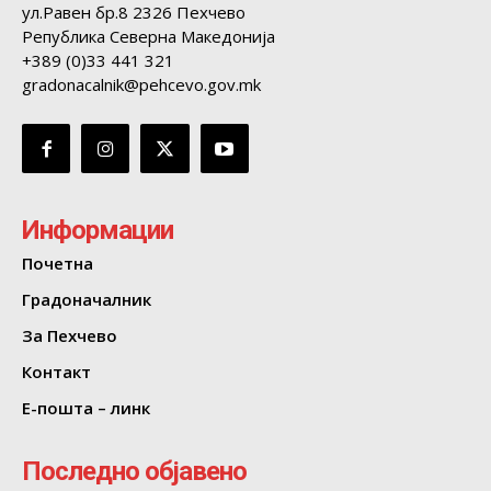
ул.Равен бр.8 2326 Пехчево
Република Северна Македонија
+389 (0)33 441 321
gradonacalnik@pehcevo.gov.mk
Информации
Почетна
Градоначалник
За Пехчево
Контакт
Е-пошта – линк
Последно објавено