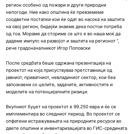
регион особено од пожари и други природни
непогоди. Ние како општина ќе превземеме
соодветни постапки кои ќе одат во насока на заштита
на овој регион, бидејќи знаеме дека постои потреба
од тоа. Мораме да сториме се што е во наша моќ да
дадеме импулс на развојот и заштита на регионот ’’,
рече градоначалникот Игор Поповски
После средбата беше одржана презентација на
проектот на која присуствуваа претставници од
јавниот, приватниот, невладиниот сектор, кои беа
запознаени со целите, задачите, активностите и
моделите на потенцијалните ризици.
Вкупниот буџет на проектот е 99.250 евра и ќе се
имплементира во следниот период. Во проектот се
опфатени истражувањата на природните ресурси во
двете општини и инвентаризацијата во ГИС-средината