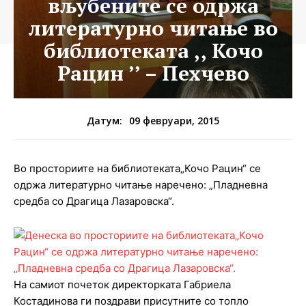
вљубените се одржа
литературно читање во
библиотеката ,, Кочо
Рацин ’’ – Пехчево
09 февруари, 2015
Датум:
Во просториите на библиотеката„Кочо Рацин“ се
одржа литературно читање наречено: „Пладневна
средба со Драгица Лазаровска“.
На самиот почеток директорката Габриела
Костадинова ги поздрави присутните со топло