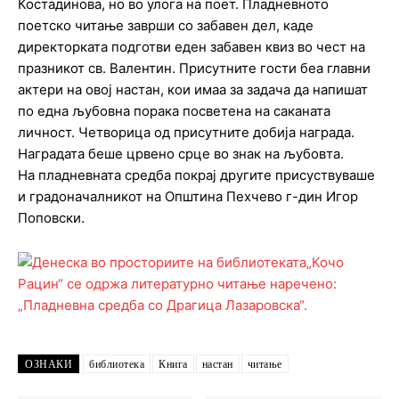
Костадинова, но во улога на поет. Пладневното
поетско читање заврши со забавен дел, каде
директорката подготви еден забавен квиз во чест на
празникот св. Валентин. Присутните гости беа главни
актери на овој настан, кои имаа за задача да напишат
по една љубовна порака посветена на саканата
личност. Четворица од присутните добија награда.
Наградата беше црвено срце во знак на љубовта.
На пладневната средба покрај другите присуствуваше
и градоначалникот на Општина Пехчево г-дин Игор
Поповски.
ОЗНАКИ
библиотека
Книга
настан
читање