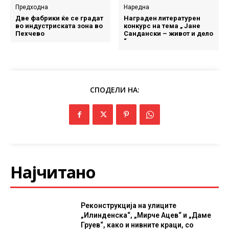
Предходна
Наредна
Две фабрики ќе се градат
Награден литературен
во индустриската зона во
конкурс на тема „ Јане
Пехчево
Сандански – живот и дело
“
СПОДЕЛИ НА:
Најчитано
Реконструкција на улиците
„Илинденска“, „Мирче Ацев“ и „Даме
Груев“, како и нивните краци, со