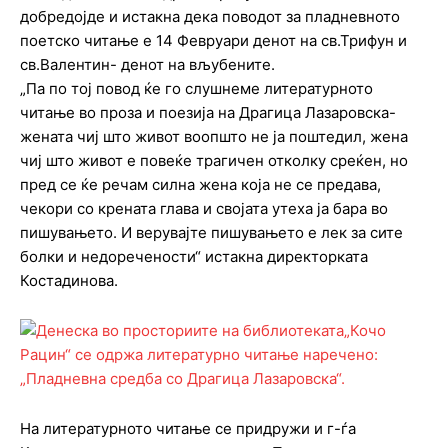
добредојде и истакна дека поводот за пладневното
поетско читање е 14 Февруари денот на св.Трифун и
св.Валентин- денот на вљубените.
„Па по тој повод ќе го слушнеме литературното
читање во проза и поезија на Драгица Лазаровска-
жената чиј што живот воопшто не ја поштедил, жена
чиј што живот е повеќе трагичен отколку среќен, но
пред се ќе речам силна жена која не се предава,
чекори со крената глава и својата утеха ја бара во
пишувањето. И верувајте пишувањето е лек за сите
болки и недоречености“ истакна директорката
Костадинова.
На литературното читање се придружи и г-ѓа