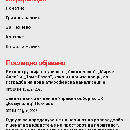
Почетна
Градоначалник
За Пехчево
Контакт
Е-пошта – линк
Последно објавено
Реконструкција на улиците „Илинденска“, „Мирче
Ацев“ и „Даме Груев“, како и нивните краци, со
изградба на нова атмосферска канализација
ПРОЕКТИ
15 јули, 2026
Јавен повик за член на Управен одбор во ЈКП
,,Комуналец” Пехчево
ВЕСТИ
03 јули, 2026
Одлука за определување на начинот на распределба
и цената за користење на просторот на плоштадот,