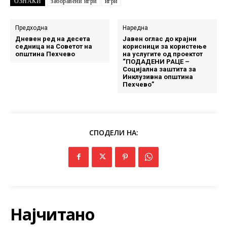
ОЗНАКИ
заборавени игри
игри
Предходна
Наредна
Дневен ред на десета
Јавен оглас до крајни
седница на Советот на
корисници за користење
општина Пехчево
на услугите од проектот
“ПОДАДЕНИ РАЦЕ –
Социјална заштита за
Инклузивна општина
Пехчево”
СПОДЕЛИ НА:
Најчитано