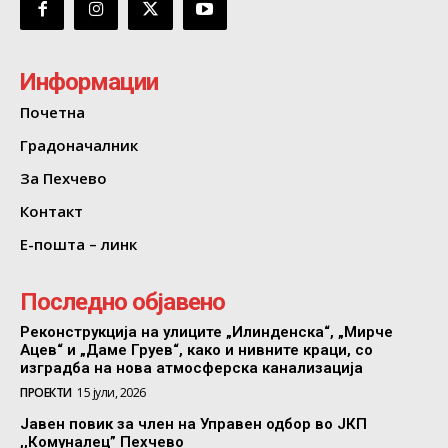
Информации
Почетна
Градоначалник
За Пехчево
Контакт
Е-пошта – линк
Последно објавено
Реконструкција на улиците „Илинденска“, „Мирче
Ацев“ и „Даме Груев“, како и нивните краци, со
изградба на нова атмосферска канализација
ПРОЕКТИ
15 јули, 2026
Јавен повик за член на Управен одбор во ЈКП
,,Комуналец” Пехчево