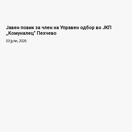
Јавен повик за член на Управен одбор во ЈКП
,,Комуналец” Пехчево
03 Јули, 2026