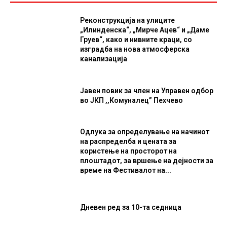
Реконструкција на улиците
„Илинденска“, „Мирче Ацев“ и „Даме
Груев“, како и нивните краци, со
изградба на нова атмосферска
канализација
Јавен повик за член на Управен одбор
во ЈКП ,,Комуналец” Пехчево
Одлука за определување на начинот
на распределба и цената за
користење на просторот на
плоштадот, за вршење на дејности за
време на Фестивалот на...
Дневен ред за 10-та седница