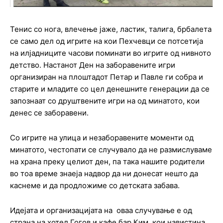
Тенис со нога, влечење јаже, ластик, талига, брбалета
се само дел од игрите на кои Пехчевци се потсетија
на илјадниците часови поминати во игрите од нивното
детство. Настанот Ден на заборавените игри
организиран на плоштадот Петар и Павле ги собра и
старите и младите со цел денешните генерации да се
запознаат со друштвените игри на од минатото, кои
денес се заборавени.
Со игрите на улица и незаборавените моменти од
минатото, честопати се случувало да не размислуваме
на храна преку целиот ден, па така нашите родители
во тоа време знаеја надвор да ни донесат нешто да
каснеме и да продложиме со детската забава.
Идејата и организацијата на оваа случување е од
страна на хотел Гогов и кафе бар Ким, кои навистина