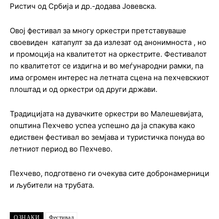
Ристич од Србија и др.-додава Јовевска.
Овој фестивал за многу оркестри претставуваше
своевиден катапулт за да излезат од анонимноста , но
и промоција на квалитетот на оркестрите. Фестивалот
по квалитетот се издигна и во меѓународни рамки, па
има огромен интерес на летната сцена на пехчевскиот
плоштад и од оркестри од други држави.
Традицијата на дувачките оркестри во Малешевијата,
општина Пехчево успеа успешно да ја спакува како
едиствен фестивал во земјава и туристичка понуда во
летниот период во Пехчево.
Пехчево, подготвено ги очекува сите добронамерници
и љубители на трубата.
ОЗНАКИ
Фестивал