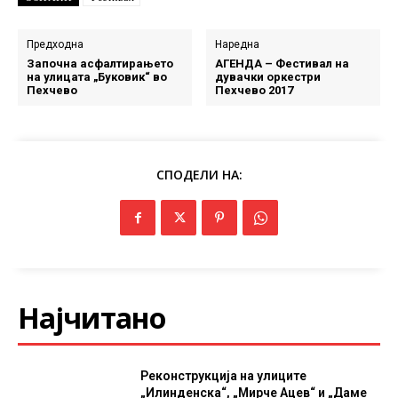
Предходна
Наредна
Започна асфалтирањето
АГЕНДА – Фестивал на
на улицата „Буковик“ во
дувачки оркестри
Пехчево
Пехчево 2017
СПОДЕЛИ НА:
Најчитано
Реконструкција на улиците
„Илинденска“, „Мирче Ацев“ и „Даме