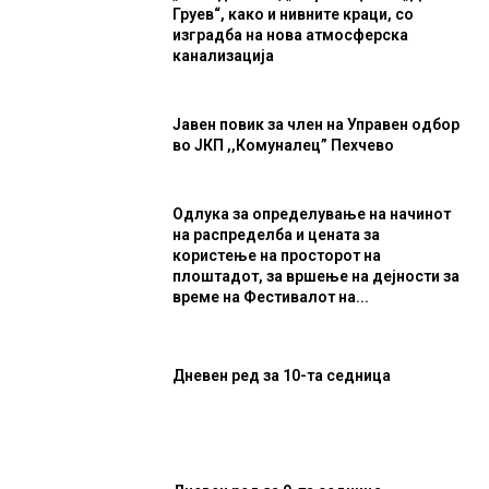
Груев“, како и нивните краци, со
изградба на нова атмосферска
канализација
Јавен повик за член на Управен одбор
во ЈКП ,,Комуналец” Пехчево
Одлука за определување на начинот
на распределба и цената за
користење на просторот на
плоштадот, за вршење на дејности за
време на Фестивалот на...
Дневен ред за 10-та седница