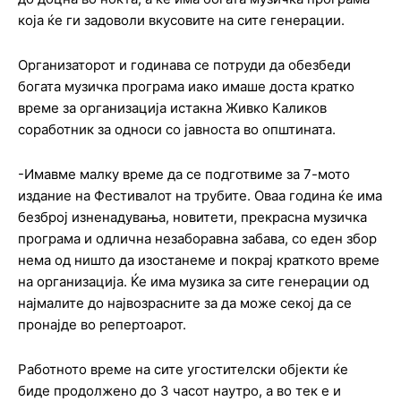
која ќе ги задоволи вкусовите на сите генерации.
Организаторот и годинава се потруди да обезбеди
богата музичка програма иако имаше доста кратко
време за организација истакна Живко Каликов
соработник за односи со јавноста во општината.
-Имавме малку време да се подготвиме за 7-мото
издание на Фестивалот на трубите. Оваа година ќе има
безброј изненадувања, новитети, прекрасна музичка
програма и одлична незаборавна забава, со еден збор
нема од ништо да изостанеме и покрај краткото време
на организација. Ќе има музика за сите генерации од
најмалите до највозрасните за да може секој да се
пронајде во репертоарот.
Работното време на сите угостителски објекти ќе
биде продолжено до 3 часот наутро, а во тек е и