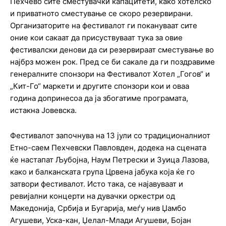
Пехчево сите сместувачки капацитети, како хотелско
и приватното сместување се скоро резервирани.
Организаторите на фестивалот ги покануваат сите
оние кои сакаат да присуствуваат тука за овие
фестивалски денови да си резервираат сместување во
најбрз можен рок. Пред се би сакале да ги поздравиме
генералните спонзори на Фестивалот Хотел „Гогов“ и
„Кит-Го“ маркети и другите спонзори кои и оваа
година допринесоа да ја збогатиме програмата,
истакна Јовевска.
Фестивалот започнува на 13 јули со традиционалниот
Етно-саем Пехчевски Павловден, додека на сцената
ќе настапат Љубојна, Наум Петрески и Зуица Лазова,
како и балканската група Црвена јабука која ќе го
затвори фестивалот. Исто така, се најавуваат и
ревијални концерти на дувачки оркестри од
Македонија, Србија и Бугарија, меѓу нив Џамбо
Агушеви, Уска-кан, Џелал-Млади Агушеви, Бојан