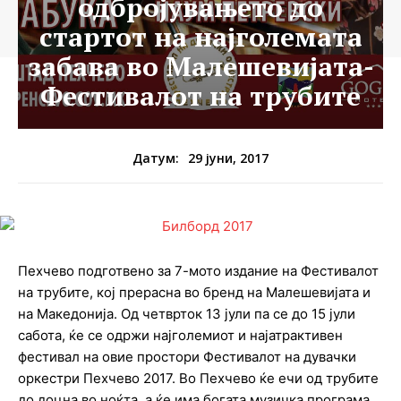
одбројувањето до
стартот на најголемата
забава во Малешевијата-
Фестивалот на трубите
29 јуни, 2017
Датум:
Пехчево подготвено за 7-мото издание на Фестивалот
на трубите, кој прерасна во бренд на Малешевијата и
на Македонија. Од четврток 13 јули па се до 15 јули
сабота, ќе се одржи најголемиот и најатрактивен
фестивал на овие простори Фестивалот на дувачки
оркестри Пехчево 2017. Во Пехчево ќе ечи од трубите
до доцна во ноќта, а ќе има богата музичка програма