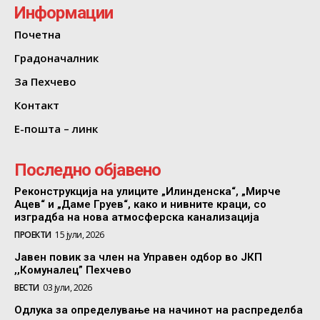
Информации
Почетна
Градоначалник
За Пехчево
Контакт
Е-пошта – линк
Последно објавено
Реконструкција на улиците „Илинденска“, „Мирче
Ацев“ и „Даме Груев“, како и нивните краци, со
изградба на нова атмосферска канализација
ПРОЕКТИ
15 јули, 2026
Јавен повик за член на Управен одбор во ЈКП
,,Комуналец” Пехчево
ВЕСТИ
03 јули, 2026
Одлука за определување на начинот на распределба