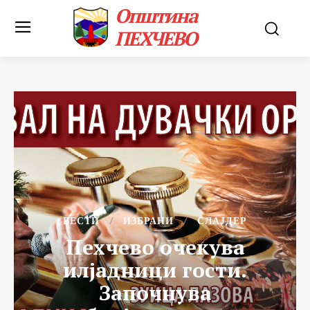
Општина
ПЕХЧЕВО
ВЕСТИ
ИЗБРАНИ
СЛАЈДЕР
Пехчево очекува
илјадници гости.
Започнува