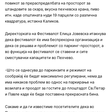
повикот за прераспределбата на просторот за
штандовите за скара, вкусна пехчевска храна, пиво
итн. каде општината нуди 19 парцели со различна
квадратура, истакна Каликов.
Директорката на Фестивалот Елица Јовевска итакнува
дека фестивалот ќе има беспрекорна организација и
дека се решава и проблемот со паркинг-просторот, а
во функција на фестивалот се ставени и сите
сместувачки капацитети во Пехчево.
-Што се однесува до паркинзите и режимот на
сообраќај ќе бидат максимално регулирани, нема да
има никаков проблем во однос на паркирање на
возилата и проодот за гостите до плоштадот Св.Петар
и Павле каде ќе биде поставена прекрасната бина.
Сакаме и да ги известиме посетителите дека во