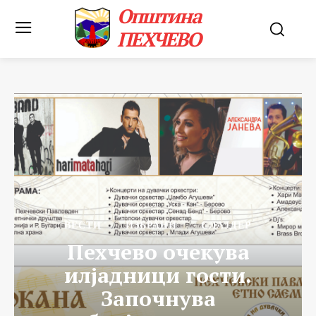
Општина
ПЕХЧЕВО
ВЕСТИ
ИЗБРАНИ
СЛАЈДЕР
Пехчево очекува
илјадници гости.
Започнува