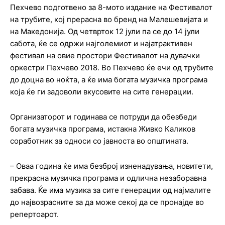
Пехчево подготвено за 8-мото издание на Фестивалот
на трубите, кој прерасна во бренд на Малешевијата и
на Македонија. Од четврток 12 јули па се до 14 јули
сабота, ќе се одржи најголемиот и најатрактивен
фестивал на овие простори Фестивалот на дувачки
оркестри Пехчево 2018. Во Пехчево ќе ечи од трубите
до доцна во ноќта, а ќе има богата музичка програма
која ќе ги задоволи вкусовите на сите генерации.
Организаторот и годинава се потруди да обезбеди
богата музичка програма, истакна Живко Каликов
соработник за односи со јавноста во општината.
– Оваа година ќе има безброј изненадувања, новитети,
прекрасна музичка програма и одлична незаборавна
забава. Ќе има музика за сите генерации од најмалите
до највозрасните за да може секој да се пронајде во
репертоарот.