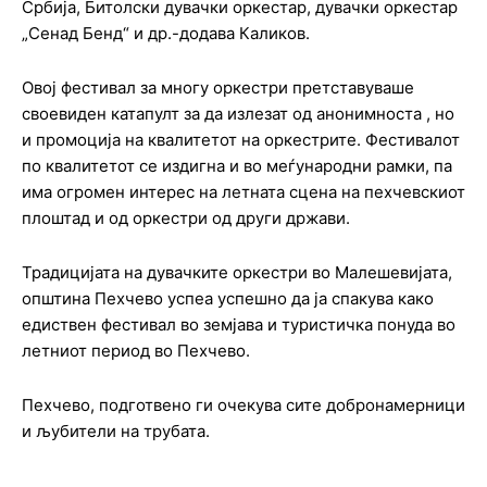
Србија, Битолски дувачки оркестар, дувачки оркестар
„Сенад Бенд“ и др.-додава Каликов.
Овој фестивал за многу оркестри претставуваше
своевиден катапулт за да излезат од анонимноста , но
и промоција на квалитетот на оркестрите. Фестивалот
по квалитетот се издигна и во меѓународни рамки, па
има огромен интерес на летната сцена на пехчевскиот
плоштад и од оркестри од други држави.
Традицијата на дувачките оркестри во Малешевијата,
општина Пехчево успеа успешно да ја спакува како
едиствен фестивал во земјава и туристичка понуда во
летниот период во Пехчево.
Пехчево, подготвено ги очекува сите добронамерници
и љубители на трубата.