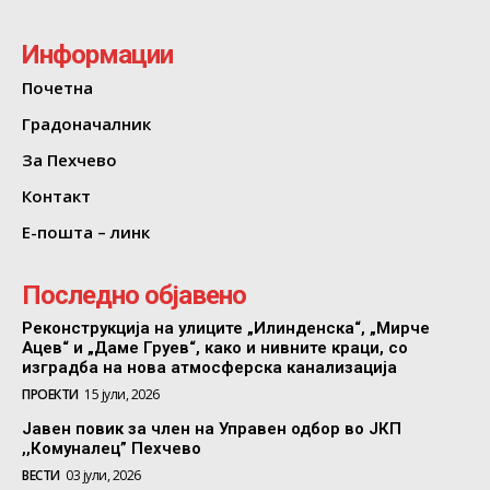
Информации
Почетна
Градоначалник
За Пехчево
Контакт
Е-пошта – линк
Последно објавено
Реконструкција на улиците „Илинденска“, „Мирче
Ацев“ и „Даме Груев“, како и нивните краци, со
изградба на нова атмосферска канализација
ПРОЕКТИ
15 јули, 2026
Јавен повик за член на Управен одбор во ЈКП
,,Комуналец” Пехчево
ВЕСТИ
03 јули, 2026