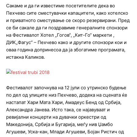
Сакаме и да ги известиме посетителите дека во
Пехчево сите сместувачки капацитети, како хотелско
и приватното сместување се скоро резервирани. Пред
се би сакале да ги поздравиме генералните спонзори
на Фестивалот Хотел „Гогов“, „Кит-Го“ маркети ,
ДИК„Фагус“ – Пехчево како и другите спонзори кои и
оваа година допринесоа да ја збогатиме програмата,
истакна Каликов.
Фестивалот започнува на 12 јули со утринско будење
по дел од улиците низ Пехчево, додека на сцената ќе
настапат Хари Мата Хари, Амадеус Бенд од Србија,
Александра Јанева. Исто така, се најавуваат и
ревијални концерти на дувачки оркестри од
Македонија, Србија и Бугарија, меѓу нив Џамбо
Агушеви, Уска-кан, Млади Агушеви, Бојан Ристич од