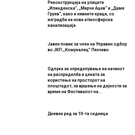
Реконструкција на улиците
„Илинденска“, „Мирче Ацев“ и „Даме
Груев“, како и нивните краци, со
изградба на нова атмосферска
канализација
Јавен повик за член на Управен одбор
во ЈКП ,,Комуналец” Пехчево
Одлука за определување на начинот
на распределба и цената за
користење на просторот на
плоштадот, за вршење на дејности за
време на Фестивалот на...
Дневен ред за 10-та седница