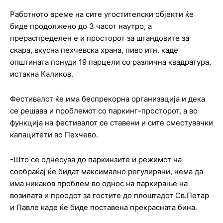
Работното време на сите угостителски објекти ќе
биде продолжено до 3 часот наутро, а
прераспределен е и просторот за штандовите за
скара, вкусна пехчевска храна, пиво итн. каде
општината понуди 19 парцели со различна квадратура,
истакна Каликов.
Фестивалот ќе има беспрекорна организација и дека
се решава и проблемот со паркинг-просторот, а во
функција на фестивалот се ставени и сите сместувачки
капацитети во Пехчево.
-Што се однесува до паркинзите и режимот на
сообраќај ќе бидат максимално регулирани, нема да
има никаков проблем во однос на паркирање на
возилата и проодот за гостите до плоштадот Св.Петар
и Павле каде ќе биде поставена прекрасната бина.