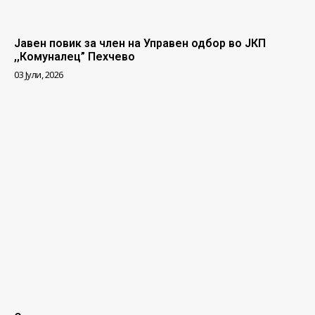
Јавен повик за член на Управен одбор во ЈКП
,,Комуналец” Пехчево
03 Јули, 2026