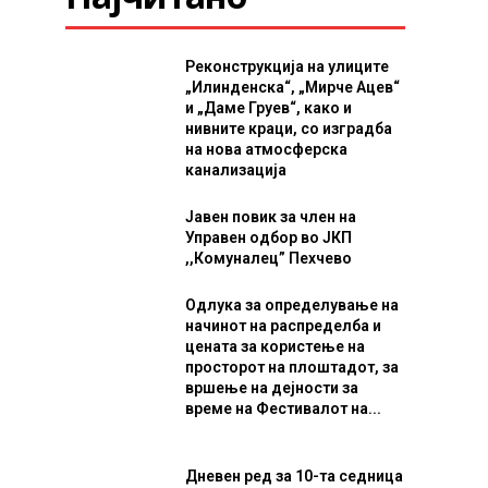
Реконструкција на улиците
„Илинденска“, „Мирче Ацев“
и „Даме Груев“, како и
нивните краци, со изградба
на нова атмосферска
канализација
Јавен повик за член на
Управен одбор во ЈКП
,,Комуналец” Пехчево
Одлука за определување на
начинот на распределба и
цената за користење на
просторот на плоштадот, за
вршење на дејности за
време на Фестивалот на...
Дневен ред за 10-та седница