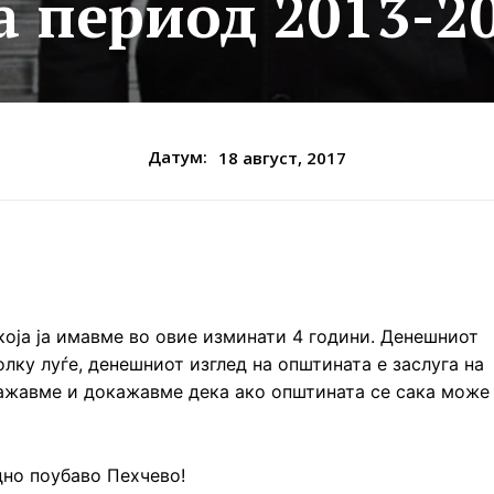
а период 2013-2
Датум:
18 август, 2017
која ја имавме во овие изминати 4 години. Денешниот
олку луѓе, денешниот изглед на општината е заслуга на
окажавме и докажавме дека ако општината се сака може
но поубаво Пехчево!