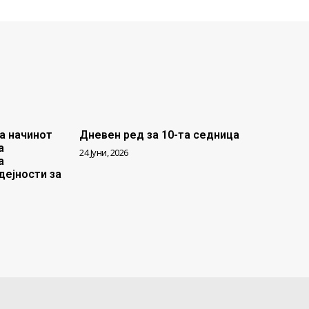
а начинот
Дневен ред за 10-та седница
а
24 Јуни, 2026
а
дејности за