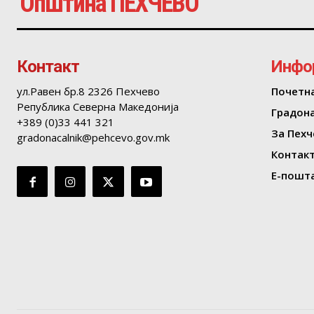
Општина ПЕХЧЕВО
Контакт
Инфо
ул.Равен бр.8 2326 Пехчево
Почетн
Република Северна Македонија
Градон
+389 (0)33 441 321
За Пехч
gradonacalnik@pehcevo.gov.mk
Контак
Е-пошта