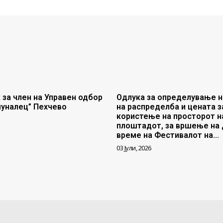
 за член на Управен одбор
Одлука за определување н
муналец” Пехчево
на распределба и цената з
користење на просторот н
плоштадот, за вршење на 
време на Фестивалот на...
03 Јули, 2026