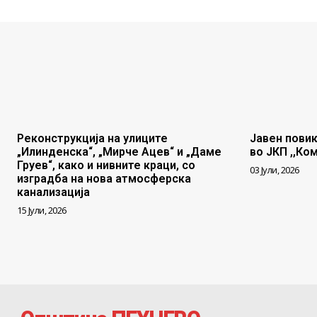
Реконструкција на улиците
Јавен повик
„Илинденска“, „Мирче Ацев“ и „Даме
во ЈКП ,,Ко
Груев“, како и нивните краци, со
03 Јули, 2026
изградба на нова атмосферска
канализација
15 Јули, 2026