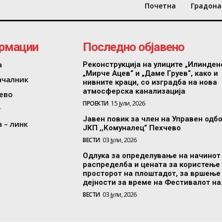
Почетна
Градона
рмации
Последно објавено
а
Реконструкција на улиците „Илинден
„Мирче Ацев“ и „Даме Груев“, како и
ачалник
нивните краци, со изградба на нова
атмосферска канализација
ево
ПРОЕКТИ
15 јули, 2026
т
Јавен повик за член на Управен одб
 – линк
ЈКП ,,Комуналец” Пехчево
ВЕСТИ
03 јули, 2026
Одлука за определување на начинот
распределба и цената за користење
просторот на плоштадот, за вршење
дејности за време на Фестивалот на.
ВЕСТИ
03 јули, 2026