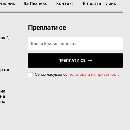
чалник
За Пехчево
Контакт
Е-пошта – линк
Преплати се
ска“,
ПРЕПЛАТИ СЕ
ор во
Се согласувам со
политиката на приватност
.
 на
 на
 на
..