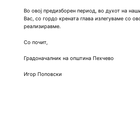
Во овој предизборен период, во духот на наш
Вас, со гордо крената глава излегуваме со ов
реализиравме.
Со почит,
Градоначалник на општина Пехчево
Игор Поповски