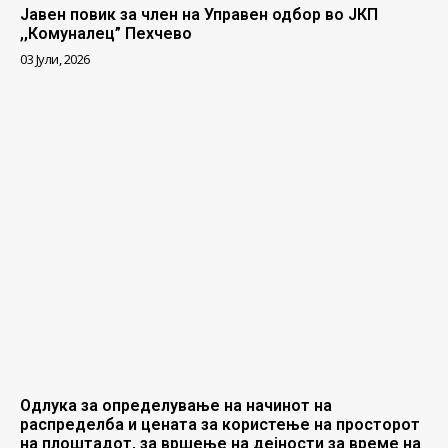
Јавен повик за член на Управен одбор во ЈКП
,,Комуналец” Пехчево
03 Јули, 2026
Одлука за определување на начинот на
распределба и цената за користење на просторот
на плоштадот, за вршење на дејности за време на