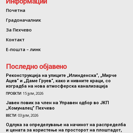
Информации
Почетна
Градоначалник
За Пехчево
Контакт
Е-пошта – линк
Последно објавено
Реконструкција на улиците „Илинденска“, „Мирче
Ацев“ и „Даме Груев“, како и нивните краци, со
изградба на нова атмосферска канализација
ПРОЕКТИ
15 јули, 2026
Јавен повик за член на Управен одбор во ЈКП
,,Комуналец” Пехчево
ВЕСТИ
03 јули, 2026
Одлука за определување на начинот на распределба
и цената за користење на просторот на плоштадот,