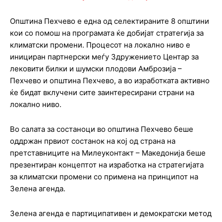
Општина Пехчево е една од селектираните 8 општини
кои со помош на програмата ќе добијат стратегија за
климатски промени. Процесот на локално ниво е
инициран партнерски меѓу Здружението Центар за
лековити билки и шумски плодови Амброзија –
Пехчево и општина Пехчево, а во изработката активно
ќе бидат вклучени сите заинтересирани страни на
локално ниво.
Во салата за состаноци во општина Пехчево беше
оддржан првиот состанок на кој од страна на
претставниците на Милеуконтакт – Македонија беше
презентиран концептот на изработка на стратегијата
за климатски промени со примена на принципот на
Зелена агенда.
Зелена агенда е партиципативен и демократски метод