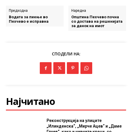
Предходна
Наредна
Водата за пиење во
Општина Пехчево почна
Пехчево е исправна
со достава на решенијата
за данок на имот
СПОДЕЛИ НА:
Најчитано
Реконструкција на улиците
„Илинденска“, „Мирче Ацев“ и „Даме
Груев“, како и нивните краци, со