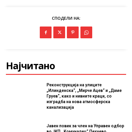
СПОДЕЛИ НА:
Најчитано
Реконструкција на улиците
„Илинденска“, „Мирче Ацев“ и „Даме
Груев“, како и нивните краци, со
изградба на нова атмосферска
канализација
Јавен повик за член на Управен одбор
во ЈКП ,,Комуналец” Пехчево