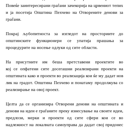
Повеќе заинтересирани граѓани зачекорија на црвениот тепих
и ја посетија Општина Пехчево на Отворените денови за
граѓани.
Покрај љубопитноста за изгледот на просториите до
општинските функционери се упатија прашања за
процедурите на носење одлуки од сите области.
На присутните им беша претставени проектите во
кој се опфатени сите досегашни реализирани проекти на
општината како и проекти во реализација кои ќе му дадат нов
лик на градот. Општина Пехчево и понатаму продолжува со
реализирање на овој проект.
Целта да се организира Отворени денови на општината и
денови на идеи е граѓаните преку изнесување на своите идеи,
предлози, мерки и проекти од сите сфери кои се во
надлежност на локалната самоуправа да дадат свој придонес