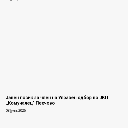
Јавен повик за член на Управен одбор во ЈКП
,,Комуналец” Пехчево
03 Јули, 2026