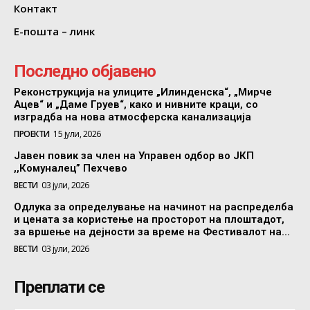
Контакт
Е-пошта – линк
Последно објавено
Реконструкција на улиците „Илинденска“, „Мирче
Ацев“ и „Даме Груев“, како и нивните краци, со
изградба на нова атмосферска канализација
ПРОЕКТИ
15 јули, 2026
Јавен повик за член на Управен одбор во ЈКП
,,Комуналец” Пехчево
ВЕСТИ
03 јули, 2026
Одлука за определување на начинот на распределба
и цената за користење на просторот на плоштадот,
за вршење на дејности за време на Фестивалот на...
ВЕСТИ
03 јули, 2026
Преплати се