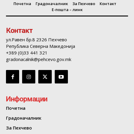
Почетна
Градоначалник
За Пехчево
Контакт
Е-пошта – линк
Контакт
ул.Равен бр.8 2326 Пехчево
Република Северна Македонија
+389 (0)33 441 321
gradonacalnik@pehcevo.gov.mk
Информации
Почетна
Градоначалник
За Пехчево