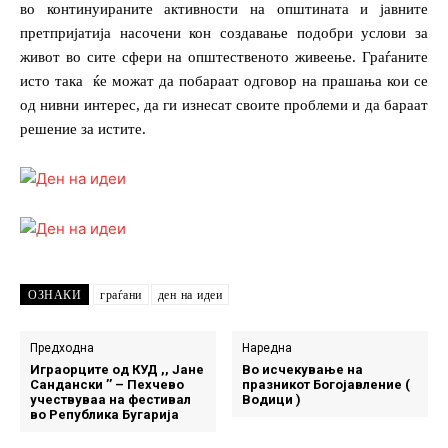
во континуираните активности на општината и јавните
претпријатија насочени кон создавање подобри услови за
живот во сите сфери на општественото живеење. Граѓаните
исто така ќе можат да побараат одговор на прашања кои се
од нивни интерес, да ги изнесат своите проблеми и да бараат
решение за истите.
ОЗНАКИ
граѓани
ден на идеи
Предходна
Наредна
Играорците од КУД ,, Јане
Во исчекување на
Сандански ’’ – Пехчево
празникот Богојавление (
учествуваа на фестивал
Водици )
во Република Бугарија