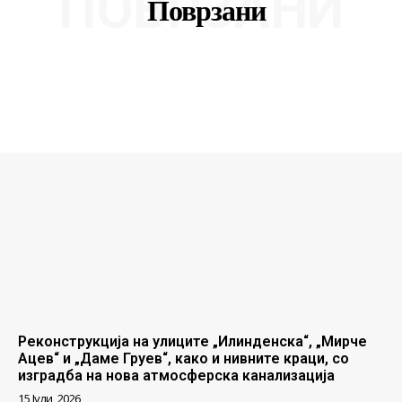
ПОВРЗАНИ
Поврзани
Реконструкција на улиците „Илинденска“, „Мирче
Ацев“ и „Даме Груев“, како и нивните краци, со
изградба на нова атмосферска канализација
15 Јули, 2026