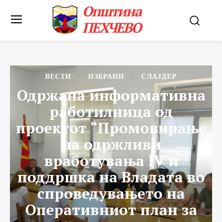
Општина
ПЕХЧЕВО
ВЕСТИ
ИЗБРАНИ
СЛАЈДЕР
Одржана информативна
работилница од
проектот “Промовирање
на одржливи
вработувања IV и
поддршка на Владата во
спроведувањето на
Оперативниот план за