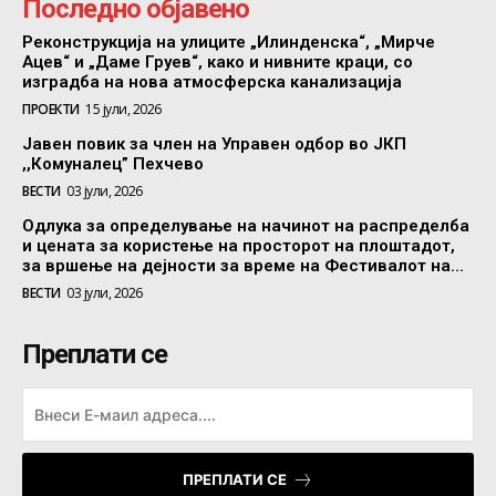
Последно објавено
Реконструкција на улиците „Илинденска“, „Мирче
Ацев“ и „Даме Груев“, како и нивните краци, со
изградба на нова атмосферска канализација
ПРОЕКТИ
15 јули, 2026
Јавен повик за член на Управен одбор во ЈКП
,,Комуналец” Пехчево
ВЕСТИ
03 јули, 2026
Одлука за определување на начинот на распределба
и цената за користење на просторот на плоштадот,
за вршење на дејности за време на Фестивалот на...
ВЕСТИ
03 јули, 2026
Преплати се
ПРЕПЛАТИ СЕ