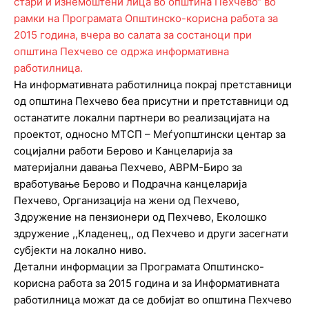
На информативната работилница покрај претставници
од општина Пехчево беа присутни и претставници од
останатите локални партнери во реализацијата на
проектот, односно МТСП – Меѓуопштински центар за
социјални работи Берово и Канцеларија за
материјални давања Пехчево, АВРМ-Биро за
вработување Берово и Подрачна канцеларија
Пехчево, Организација на жени од Пехчево,
Здружение на пензионери од Пехчево, Еколошко
здружение ,,Кладенец,, од Пехчево и други засегнати
субјекти на локално ниво.
Детални информации за Програмата Општинско-
корисна работа за 2015 година и за Информативната
работилница можат да се добијат во општина Пехчево