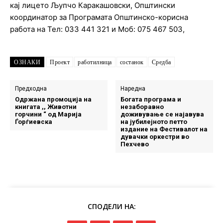
кај лицето Љупчо Каракашовски, Општински
координатор за Програмата Општинско-корисна
работа на Тел: 033 441 321 и Моб: 075 467 503,
ОЗНАКИ
Проект
работилница
состанок
Средба
Предходна
Наредна
Одржана промоција на
Богата програма и
книгата ,, Животни
незаборавно
горчини “ од Марија
доживување се најавува
Ѓорѓиевска
на јубилејното петто
издание на Фестивалот на
дувачки оркестри во
Пехчево
СПОДЕЛИ НА: