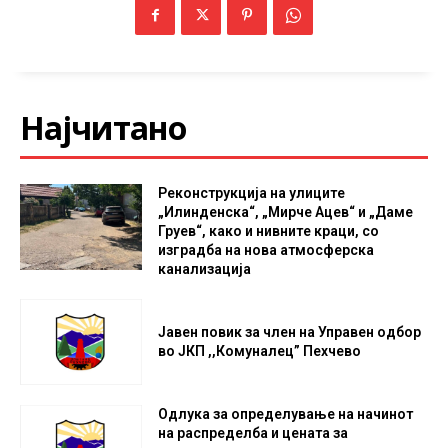
Најчитано
Реконструкција на улиците
„Илинденска“, „Мирче Ацев“ и „Даме
Груев“, како и нивните краци, со
изградба на нова атмосферска
канализација
Јавен повик за член на Управен одбор
во ЈКП ,,Комуналец” Пехчево
Одлука за определување на начинот
на распределба и цената за