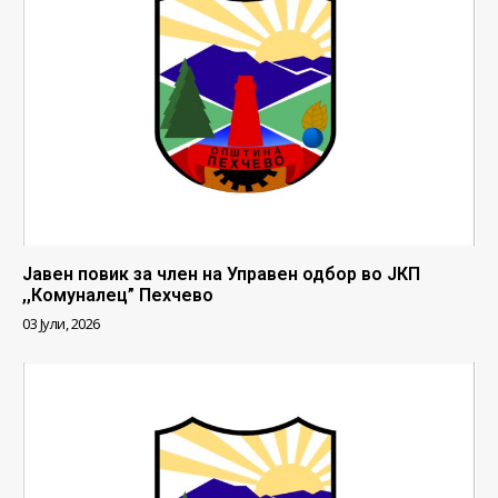
Јавен повик за член на Управен одбор во ЈКП
,,Комуналец” Пехчево
03 Јули, 2026