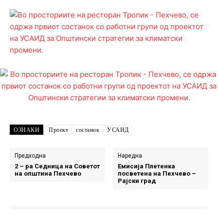
ОЗНАКИ
Проект
состанок
УСАИД
Предходна
Наредна
2 – ра Седница на Советот
Емисија Плетенка
на општина Пехчево
посветена на Пехчево –
Рајски град