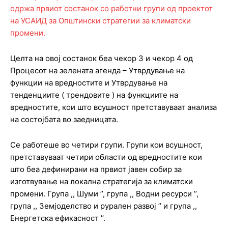
Целта на овој состанок беа чекор 3 и чекор 4 од
Процесот на зелената агенда – Утврдување на
функции на вредностите и Утврдување на
тенденциите ( трендовите ) на функциите на
вредностите, кои што всушност претставуваат анализа
на состојбата во заедницата.
Се работеше во четири групи. Групи кои всушност,
претставуваат четири области од вредностите кои
што беа дефинирани на првиот јавен собир за
изготвување на локална стратегија за климатски
промени. Група ,, Шуми ’’, група ,, Водни ресурси ’’,
група ,, Земјоделство и рурален развој ’’ и група ,,
Енергетска ефикасност ’’.