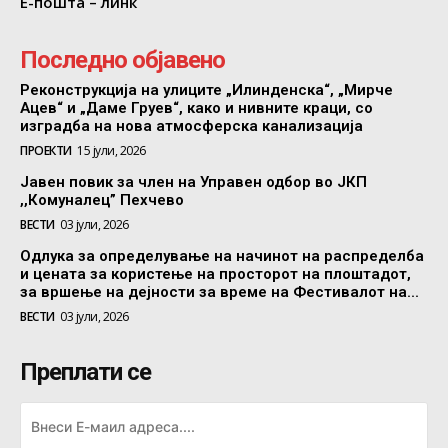
Е-пошта – линк
Последно објавено
Реконструкција на улиците „Илинденска“, „Мирче
Ацев“ и „Даме Груев“, како и нивните краци, со
изградба на нова атмосферска канализација
ПРОЕКТИ
15 јули, 2026
Јавен повик за член на Управен одбор во ЈКП
,,Комуналец” Пехчево
ВЕСТИ
03 јули, 2026
Одлука за определување на начинот на распределба
и цената за користење на просторот на плоштадот,
за вршење на дејности за време на Фестивалот на...
ВЕСТИ
03 јули, 2026
Преплати се