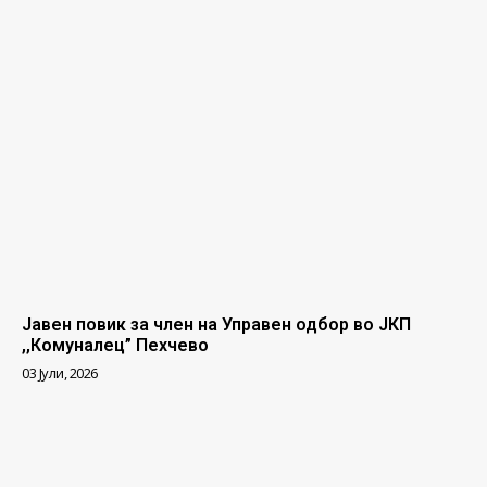
Јавен повик за член на Управен одбор во ЈКП
,,Комуналец” Пехчево
03 Јули, 2026