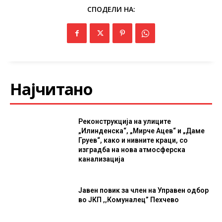
СПОДЕЛИ НА:
Најчитано
Реконструкција на улиците
„Илинденска“, „Мирче Ацев“ и „Даме
Груев“, како и нивните краци, со
изградба на нова атмосферска
канализација
Јавен повик за член на Управен одбор
во ЈКП ,,Комуналец” Пехчево