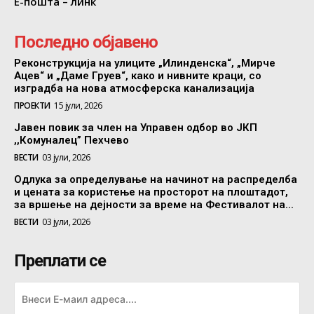
Е-пошта – линк
Последно објавено
Реконструкција на улиците „Илинденска“, „Мирче
Ацев“ и „Даме Груев“, како и нивните краци, со
изградба на нова атмосферска канализација
ПРОЕКТИ
15 јули, 2026
Јавен повик за член на Управен одбор во ЈКП
,,Комуналец” Пехчево
ВЕСТИ
03 јули, 2026
Одлука за определување на начинот на распределба
и цената за користење на просторот на плоштадот,
за вршење на дејности за време на Фестивалот на...
ВЕСТИ
03 јули, 2026
Преплати се