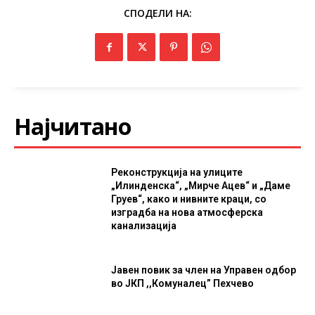
СПОДЕЛИ НА:
Најчитано
Реконструкција на улиците
„Илинденска“, „Мирче Ацев“ и „Даме
Груев“, како и нивните краци, со
изградба на нова атмосферска
канализација
Јавен повик за член на Управен одбор
во ЈКП ,,Комуналец” Пехчево