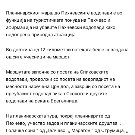
Планинарскиот марш до Пехчевските водопади е во
функција на туристичката понуда на Пехчево и
афирмација на убавите Пехчевски водопади како
недопрена природна атракција.
Во должина од 12 километри патеката беше совладана
од сите учесници на маршот.
Маршутата започна со посета на Спиковските
водопади, продолжи со посета на водопадиот на
месноста наречена Црн дол, а заврши со посета на
преубавиот водопад викан Скокото и другите
водопади на реката Брегалница.
На планинарската тура, покрај планинарите од
Пехчево, учество зедоа и планинарските друштва ,,
Голачка срна “ од Делчево, ,, Маратон “ од Струмица, ,,