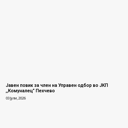
Јавен повик за член на Управен одбор во ЈКП
,,Комуналец” Пехчево
03 Јули, 2026