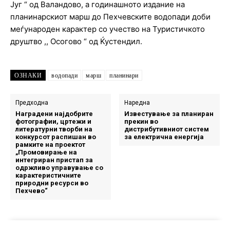
Југ “ од Валандово, а годинашното издание на
планинарскиот марш до Пехчевските водопади доби
меѓународен карактер со учество на Туристичкото
друштво ,, Осогово “ од Ќустендил.
ОЗНАКИ
водопади
марш
планинари
Предходна
Наредна
Наградени најдобрите
Известување за планиран
фотографии, цртежи и
прекин во
литературни творби на
дистрибутивниот систем
конкурсот распишан во
за електрична енергија
рамките на проектот
„Промовирање на
интегриран пристап за
одржливо управување со
карактеристичните
природни ресурси во
Пехчево“