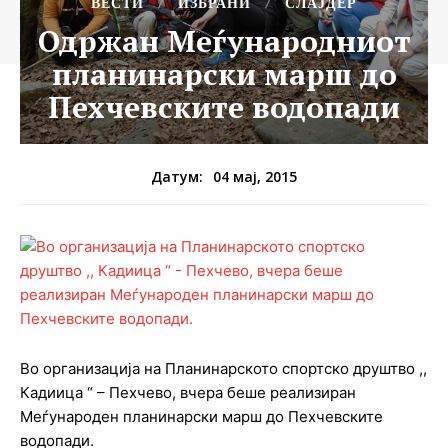
ВЕСТИ
ИЗБРАНИ
СЛАЈДЕР
Одржан Меѓународниот
планинарски марш до
Пехчевските водопади
04 мај, 2015
Датум:
Во организација на Планинарското спортско друштво ,,
Кадиица “ – Пехчево, вчера беше реализиран
Меѓународен планинарски марш до Пехчевските
водопади.